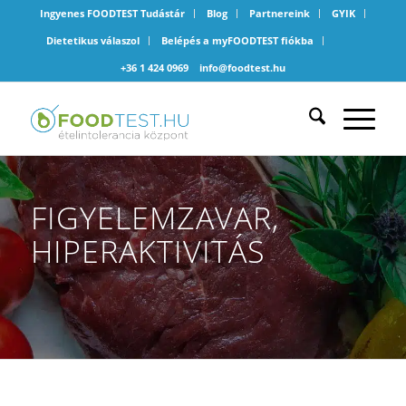
Ingyenes FOODTEST Tudástár
Blog
Partnereink
GYIK
Dietetikus válaszol
Belépés a myFOODTEST fiókba
+36 1 424 0969
info@foodtest.hu
FIGYELEMZAVAR,
HIPERAKTIVITÁS