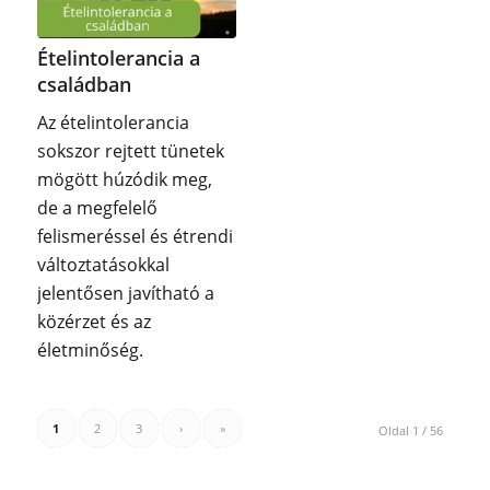
Ételintolerancia a
családban
Az ételintolerancia
sokszor rejtett tünetek
mögött húzódik meg,
de a megfelelő
felismeréssel és étrendi
változtatásokkal
jelentősen javítható a
közérzet és az
életminőség.
1
2
3
›
»
Oldal 1 / 56