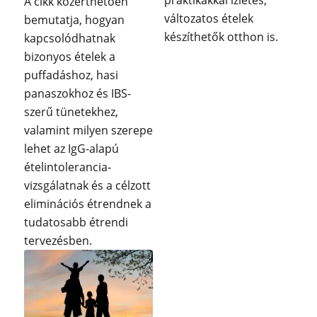
praktikákkal ízletes,
A cikk közérthetően
változatos ételek
bemutatja, hogyan
készíthetők otthon is.
kapcsolódhatnak
bizonyos ételek a
puffadáshoz, hasi
panaszokhoz és IBS-
szerű tünetekhez,
valamint milyen szerepe
lehet az IgG-alapú
ételintolerancia-
vizsgálatnak és a célzott
eliminációs étrendnek a
tudatosabb étrendi
tervezésben.