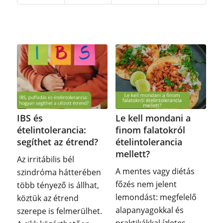
IBS és
Le kell mondani a
ételintolerancia:
finom falatokról
segíthet az étrend?
ételintolerancia
mellett?
Az irritábilis bél
A mentes vagy diétás
szindróma hátterében
főzés nem jelent
több tényező is állhat,
lemondást: megfelelő
köztük az étrend
alapanyagokkal és
szerepe is felmerülhet.