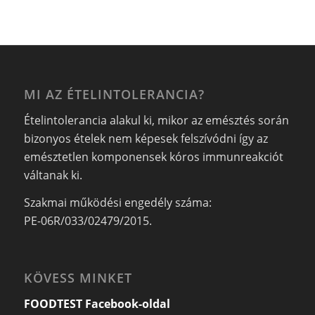
MI AZ ÉTELINTOLERANCIA?
Ételintolerancia alakul ki, mikor az emésztés során
bizonyos ételek nem képesek felszívódni így az
emésztetlen komponensek kóros immunreakciót
váltanak ki.
Szakmai működési engedély száma:
PE-06R/033/02479/2015.
KÖVESS MINKET
FOODTEST Facebook-oldal