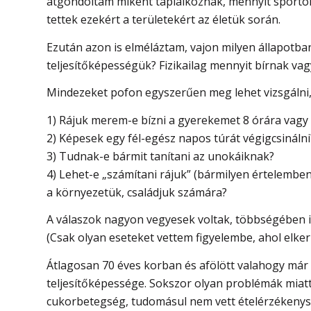
átgondoltam miként táplálkoznak, mennyit sportoln
tettek ezekért a területekért az életük során.
Ezután azon is elméláztam, vajon milyen állapotban
teljesítőképességük? Fizikailag mennyit bírnak va
Mindezeket pofon egyszerűen meg lehet vizsgálni, 
1) Rájuk merem-e bízni a gyerekemet 8 órára vagy 
2) Képesek egy fél-egész napos túrát végigcsináln
3) Tudnak-e bármit tanítani az unokáiknak?
4) Lehet-e „számítani rájuk” (bármilyen értelemben
a környezetük, családjuk számára?
A válaszok nagyon vegyesek voltak, többségében i
(Csak olyan eseteket vettem figyelembe, ahol elk
Átlagosan 70 éves korban és afölött valahogy már 
teljesítőképessége. Sokszor olyan problémák miatt
cukorbetegség, tudomásul nem vett ételérzékenysé