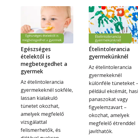
Egészséges
Ételintolerancia
ételektől is
gyermekünknél
megbetegedhet a
Az ételintolerancia
gyermek
gyermekeknél
Az ételintolerancia
különféle tüneteket 
gyermekeknél sokféle,
például ekcémát, has
lassan kialakuló
panaszokat vagy
tünetet okozhat,
figyelemzavart –
amelyek megfelelő
okozhat, amelyek
vizsgálattal
megfelelő étrenddel
felismerhetők, és
javíthatók.