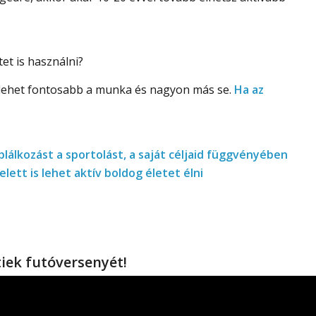
et is használni?
lehet fontosabb a munka és nagyon más se.
Ha az
álkozást a sportolást, a saját céljaid függvényében
elett is lehet aktív boldog életet élni
tiek futóversenyét!