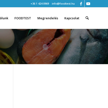
+36 1 424 0969
info@foodtest.hu
ólunk
FOODTEST
Megrendelés
Kapcsolat