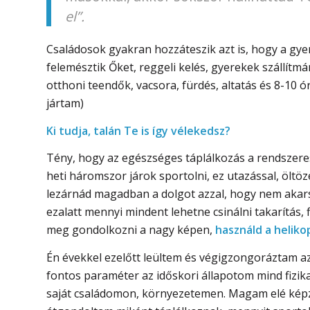
el”.
Családosok gyakran hozzáteszik azt is, hogy a gye
felemésztik Őket, reggeli kelés, gyerekek szállít
otthoni teendők, vacsora, fürdés, altatás és 8-10 
jártam)
Ki tudja, talán Te is így vélekedsz?
Tény, hogy az egészséges táplálkozás a rendszere
heti háromszor járok sportolni, ez utazással, öltöz
lezárnád magadban a dolgot azzal, hogy nem akar
ezalatt mennyi mindent lehetne csinálni takarítás, 
meg gondolkozni a nagy képen,
használd a heliko
Én évekkel ezelőtt leültem és végigzongoráztam a
fontos paraméter az időskori állapotom mind fizik
saját családomon, környezetemen. Magam elé képze