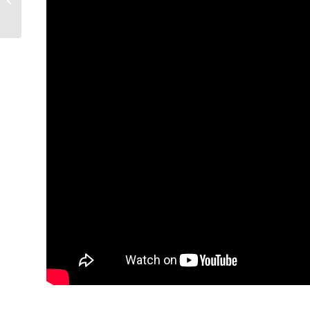
ételérzékenység-
tesztet – 3. ré...