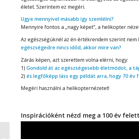
életet. Szerintem ez megéri.
Ugye mennyivel másabb így szemlélni?
Mennyire fontos a „nagy képet”, a helikopter nézet
Az egészségüknél az én értékrendem szerint nem 
egészségedre nincs időd, akkor mire van?
Zárás képen, azt szerettem volna elérni, hogy:
1)
Gondold át az egészségesebb életmódot, a tápl
2)
és legfőképp láss egy példát arra, hogy 70 év f
Megéri használni a helikopternézetet!
Inspirációként nézd meg a 100 év felet
Szurovecz Kitti-
Kipróbáltuk a nagy