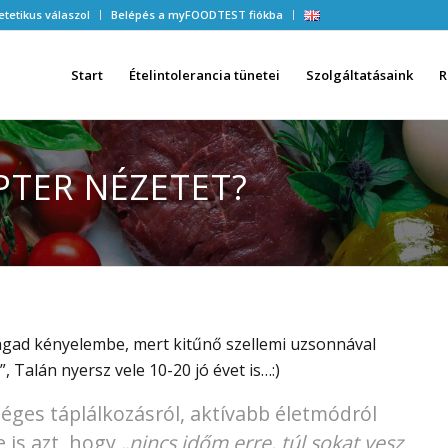
etetikus válaszol
Belépés a myFOODTEST fiókba
Start
Ételintolerancia tünetei
Szolgáltatásaink
R
PTER NÉZETET?
agad kényelembe, mert kitűnő szellemi uzsonnával
”, Talán nyersz vele 10-20 jó évet is…:)
séges táplálkozásról, aktívabb életmódról
 is azt, hogy
„nincs időm erre, túl sokat vesz