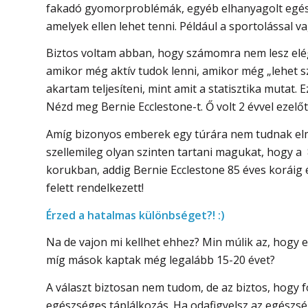
fakadó gyomorproblémák, egyéb elhanyagolt egés
amelyek ellen lehet tenni. Például a sportolással va
Biztos voltam abban, hogy számomra nem lesz elég
amikor még aktív tudok lenni, amikor még „lehet szá
akartam teljesíteni, mint amit a statisztika mutat.
Nézd meg Bernie Ecclestone-t. Ő volt 2 évvel ezelő
Amíg bizonyos emberek egy túrára nem tudnak elm
szellemileg olyan szinten tartani magukat, hogy a
korukban, addig Bernie Ecclestone 85 éves koráig é
felett rendelkezett!
Érzed a hatalmas különbséget?! :)
Na de vajon mi kellhet ehhez? Min múlik az, hogy 
míg mások kaptak még legalább 15-20 évet?
A választ biztosan nem tudom, de az biztos, hogy 
egészséges táplálkozás. Ha odafigyelsz az egészsé