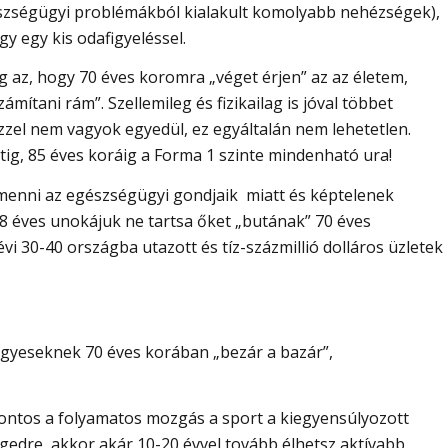
zségügyi problémákból kialakult komolyabb nehézségek),
gy egy kis odafigyeléssel.
 az, hogy 70 éves koromra „véget érjen” az az életem,
mítani rám”. Szellemileg és fizikailag is jóval többet
 Ezzel nem vagyok egyedül, ez egyáltalán nem lehetetlen.
ttig, 85 éves koráig a Forma 1 szinte mindenható ura!
enni az egészségügyi gondjaik miatt és képtelenek
 8 éves unokájuk ne tartsa őket „butának” 70 éves
vi 30-40 országba utazott és tíz-százmillió dolláros üzletek
egyeseknek 70 éves korában „bezár a bazár”,
fontos a folyamatos mozgás a sport a kiegyensúlyozott
gedre, akkor akár 10-20 évvel tovább élhetsz aktívabb