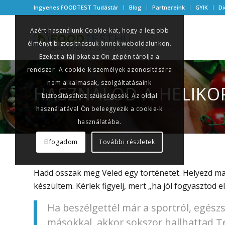
Ingyenes FOODTEST Tudástár
Blog
Partnereink
GYIK
Di
Azért használunk Cookie-kat, hogy a legjobb
élményt biztosíthassuk önnek weboldalunkon.
Ezeket a fájlokat az Ön gépén tárolja a
rendszer. A cookie-k személyek azonosítására
nem alkalmasak, szolgáltatásaink
HASZNÁLOD A HELIKO
biztosításához szükségesek. Az oldal
használatával Ön beleegyezik a cookie-k
használatába.
Elfogadom
További részletek
Hadd osszak meg Veled egy történetet. Helyezd m
készültem. Kérlek figyelj, mert „ha jól fogyasztod el
Ha beszélgettél már a sportról, egész
másokkal, akkor sokszor hallhattad Te