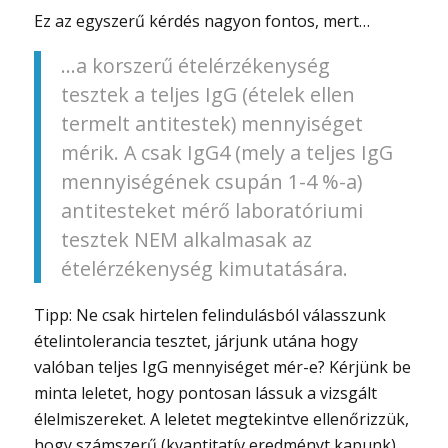
Ez az egyszerű kérdés nagyon fontos, mert…
…a korszerű ételérzékenység
tesztek a teljes IgG (ételek ellen
termelt antitestek) mennyiséget
mérik. A csak IgG4 (mely a teljes IgG
mennyiségének csupán 1-4 %-a)
antitesteket mérő laboratóriumi
tesztek NEM alkalmasak az
ételérzékenység kimutatására.
Tipp: Ne csak hirtelen felindulásból válasszunk
ételintolerancia tesztet, járjunk utána hogy
valóban teljes IgG mennyiséget mér-e? Kérjünk be
minta leletet, hogy pontosan lássuk a vizsgált
élelmiszereket. A leletet megtekintve ellenőrizzük,
hogy számszerű (kvantitatív eredményt kapunk)