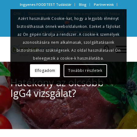
Ingyenes FOODTEST Tudástár
Blog
Partnereink
GYIK
Dietetikus válaszol
Belépés a myFOODTEST fiókba
Azért használunk Cookie-kat, hogy a legjobb élményt
biztosíthassuk önnek weboldalunkon. Ezeket a fájlokat
+36 1 424 0969
info@foodtest.hu
az Ön gépén tárolja a rendszer. A cookie-k személyek
azonosítására nem alkalmasak, szolgáltatásaink
biztosításához szükségesek. Az oldal használatával Ön
beleegyezik a cookie-k használatába.
Elfogadom
További részletek
Hatékony az olcsóbb
IgG4 vizsgálat?