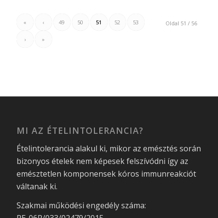
«
‹
49
50
51
52
53
Oldal 51 / 56
›
»
MI AZ ÉTELINTOLERANCIA?
Ételintolerancia alakul ki, mikor az emésztés során
bizonyos ételek nem képesek felszívódni így az
emésztetlen komponensek kóros immunreakciót
váltanak ki.
Szakmai működési engedély száma: