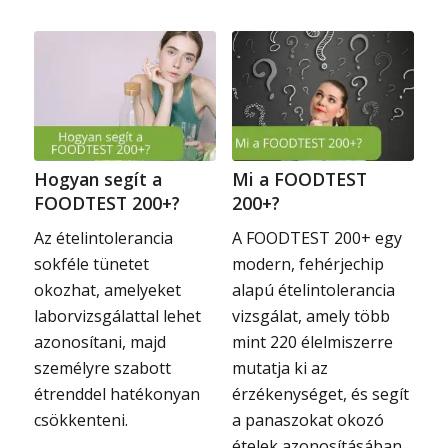
Hogyan segít a
Mi a FOODTEST
FOODTEST 200+?
200+?
Az ételintolerancia
A FOODTEST 200+ egy
sokféle tünetet
modern, fehérjechip
okozhat, amelyeket
alapú ételintolerancia
laborvizsgálattal lehet
vizsgálat, amely több
azonosítani, majd
mint 220 élelmiszerre
személyre szabott
mutatja ki az
étrenddel hatékonyan
érzékenységet, és segít
csökkenteni.
a panaszokat okozó
ételek azonosításában.