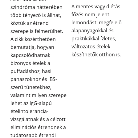
A mentes vagy diétás
szindróma hátterében
főzés nem jelent
több tényező is állhat,
lemondást: megfelelő
köztük az étrend
alapanyagokkal és
szerepe is felmerülhet.
praktikákkal ízletes,
A cikk közérthetően
változatos ételek
bemutatja, hogyan
készíthetők otthon is.
kapcsolódhatnak
bizonyos ételek a
puffadáshoz, hasi
panaszokhoz és IBS-
szerű tünetekhez,
valamint milyen szerepe
lehet az IgG-alapú
ételintolerancia-
vizsgálatnak és a célzott
eliminációs étrendnek a
tudatosabb étrendi