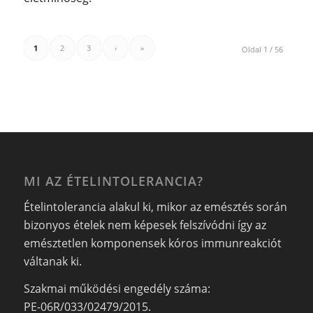
1
2
3
›
»
Oldal 1 / 56
MI AZ ÉTELINTOLERANCIA?
Ételintolerancia alakul ki, mikor az emésztés során
bizonyos ételek nem képesek felszívódni így az
emésztetlen komponensek kóros immunreakciót
váltanak ki.
Szakmai működési engedély száma:
PE-06R/033/02479/2015.