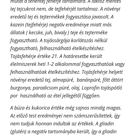
mutat a tehéntej fehérje tartalmára. A laktóz mentes
tej tejcukrot nem, de tejfehérjét tartalmaz. A növényi
eredetű tej és tejtermékek fogyasztása javasolt. A
kazein (tejfehérje) negatív eredménye miatt más
állatok ( kecske, juh, bivaly ) teje és tejterméke
fogyasztható. A tojássárgája korlátozás nélkül
fogyasztható, felhasználható ételkészítéshez.
Tojásfehérje értéke 21. A határesetbe került
élelmiszerek heti 1-2 alkalommal fogyaszthatóak vagy
felhasználhatóak ételkészítéshez. Tojásfehérje helyett
növényi eredetű tej, almapüré, banánpüré, főtt áttört
burgonya, paradicsom püré, olaj, Loprofin tojáspótló
por használható az étel jellegétől függően.
A búza és kukorica értéke még sajnos mindig magas.
Az előző test eredményei nem számszerűsítettek, így
nem tudjuk honnan indultak az értékek. A gliadin
(glutén) a negatív tartományba került, így a gliadin