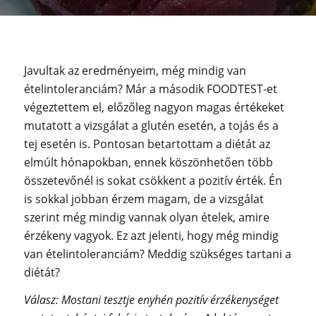
Javultak az eredményeim, még mindig van
ételintoleranciám? Már a második FOODTEST-et
végeztettem el, előzőleg nagyon magas értékeket
mutatott a vizsgálat a glutén esetén, a tojás és a
tej esetén is. Pontosan betartottam a diétát az
elmúlt hónapokban, ennek köszönhetően több
összetevőnél is sokat csökkent a pozitív érték. Én
is sokkal jobban érzem magam, de a vizsgálat
szerint még mindig vannak olyan ételek, amire
érzékeny vagyok. Ez azt jelenti, hogy még mindig
van ételintoleranciám? Meddig szükséges tartani a
diétát?
Válasz: Mostani tesztje enyhén pozitív érzékenységet