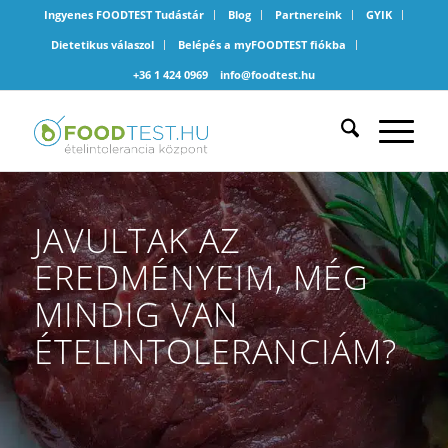
Ingyenes FOODTEST Tudástár
Blog
Partnereink
GYIK
Dietetikus válaszol
Belépés a myFOODTEST fiókba
+36 1 424 0969
info@foodtest.hu
JAVULTAK AZ
EREDMÉNYEIM, MÉG
MINDIG VAN
ÉTELINTOLERANCIÁM?