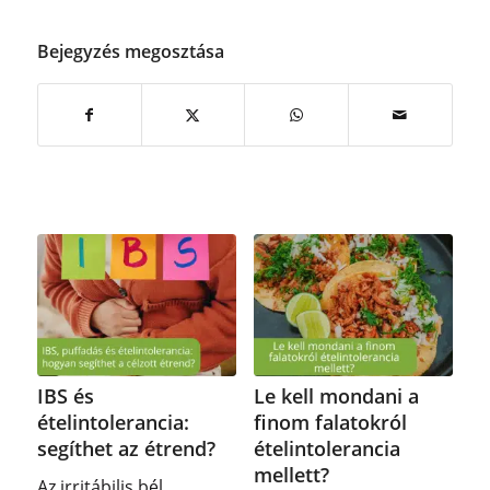
Bejegyzés megosztása
IBS és
Le kell mondani a
ételintolerancia:
finom falatokról
segíthet az étrend?
ételintolerancia
mellett?
Az irritábilis bél