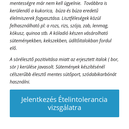
mentességre már nem kell ügyelnie. Továbbra is
kerülendő a kukorica, búza és búza eredetű
élelmiszerek fogyasztása. Lisztféleségek közül
felhasználható pl: a rozs, rizs, szója, zab, lenmag,
kókusz, quinoa stb. A kóladió készen vásárolható
süteményekben, kekszekben, üdítőitalokban fordul
elő.
A sörélesztő pozitivitása miatt az erjesztett italok ( bor,
sör ) kerülése javasolt. Sütemények készítésénél
célszerűbb élesztő mentes sütőport, szódabikarbónát
használni.
Jelentkezés Ételintolerancia
vizsgálatra