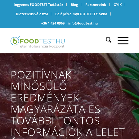
Ingyenes FOODTEST Tudástár
Blog
Partnereink
GYIK
Dietetikus válaszol
Belépés a myFOODTEST fiókba
+36 1 424 0969
info@foodtest.hu
POZITÍVNAK
MINŐSÜLŐ
EREDMÉNYEK
MAGYARÁZATA ÉS
TOVÁBBI FONTOS
INFORMÁCIÓK A LELET