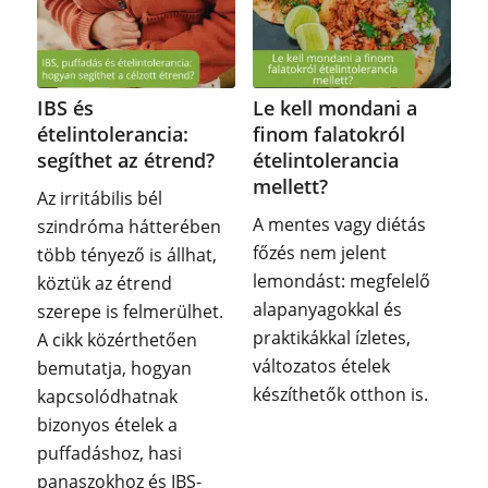
IBS és
Le kell mondani a
ételintolerancia:
finom falatokról
segíthet az étrend?
ételintolerancia
mellett?
Az irritábilis bél
A mentes vagy diétás
szindróma hátterében
főzés nem jelent
több tényező is állhat,
lemondást: megfelelő
köztük az étrend
alapanyagokkal és
szerepe is felmerülhet.
praktikákkal ízletes,
A cikk közérthetően
változatos ételek
bemutatja, hogyan
készíthetők otthon is.
kapcsolódhatnak
bizonyos ételek a
puffadáshoz, hasi
panaszokhoz és IBS-