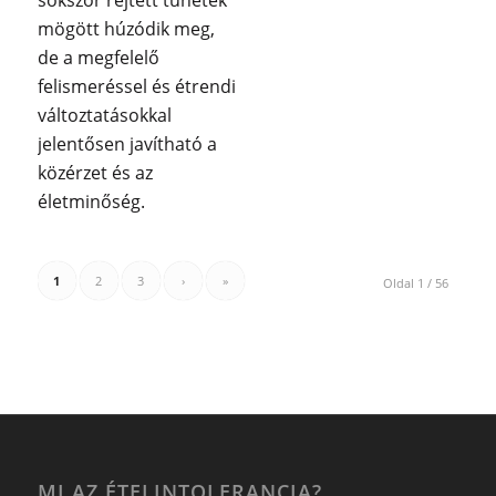
sokszor rejtett tünetek
mögött húzódik meg,
de a megfelelő
felismeréssel és étrendi
változtatásokkal
jelentősen javítható a
közérzet és az
életminőség.
1
2
3
›
»
Oldal 1 / 56
MI AZ ÉTELINTOLERANCIA?