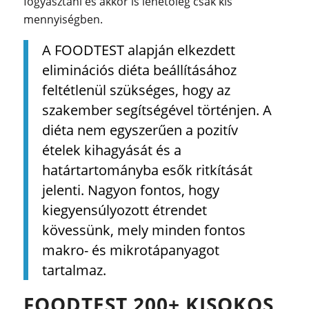
fogyasztani és akkor is lehetőleg csak kis
mennyiségben.
A FOODTEST alapján elkezdett
eliminációs diéta beállításához
feltétlenül szükséges, hogy az
szakember segítségével történjen. A
diéta nem egyszerűen a pozitív
ételek kihagyását és a
határtartományba esők ritkítását
jelenti. Nagyon fontos, hogy
kiegyensúlyozott étrendet
kövessünk, mely minden fontos
makro- és mikrotápanyagot
tartalmaz.
FOODTEST 200+ KISOKOS