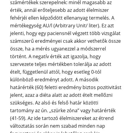
számértékek szerepelnek: minél magasabb az
érték, annál erőteljesebb az adott élelmiszer
fehérjéi ellen képződött ellenanyag termelés. A
mértékegység AU/l (Arbitrary Unit/ liter). Ez azt
jelenti, hogy egy paciensnél végzett több vizsgálat
számszerű eredményei csak akkor vethetők össze
össze, ha a mérés ugyanezzel a módszerrel
történt. A negatív érték azt igazolja, hogy
szervezete teljes mértékben tolerálja az adott
ételt, függetlenül attól, hogy esetleg 0-tól
különböző eredményt adott. A második
határérték (60) feletti eredmény biztos pozitivitást
jelent, azaz a diéta alatt az adott ételt mellőzni
szükséges. Az alsó és felső határ közötti
tartomány az ún. „szürke zóna” vagy határérték
(41-59). Az ide tartozó élelmiszereket az étrend
változtatás során nem szabad minden nap