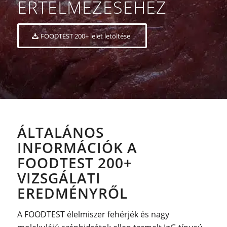
ÉRTELMEZÉSÉHEZ
FOODTEST 200+ lelet letöltése
ÁLTALÁNOS
INFORMÁCIÓK A
FOODTEST 200+
VIZSGÁLATI
EREDMÉNYRŐL
A FOODTEST élelmiszer fehérjék és nagy