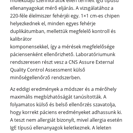
molekulájú szénhidrátok ellen termelt IgG típusú
ellenanyagokat mérő eljárás. A vizsgálatához a
220-féle élelmiszer fehérjéi egy. 1×1 cm-es chipen
helyezkednek el, minden egyes fehérje
duplikátumban, mellettük megfelelő kontroll és
kalibrátor
komponensekkel, így a mérések megfelelősége
páciensenként ellenőrizhető. Laboratóriumunk
rendszeresen részt vesz a CNS Assure External
Quality Control Assessment külső
minőségellenőrző rendszerben.
Az eddigi eredmények a módszer és a mérőhely
maximális megbízhatóságát tanúsították. A
folyamatos külső és belső ellenőrzés szavatolja,
hogy korrekt páciens eredményeket adhassunk ki.
A teszt nem allergiát bizonyít, mivel allergia esetén
IgE típusú ellenanyagok keletkeznek. A leleten