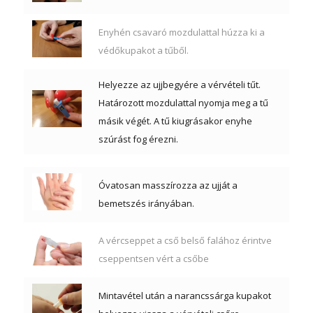
Enyhén csavaró mozdulattal húzza ki a
védőkupakot a tűből.
Helyezze az ujjbegyére a vérvételi tűt.
Határozott mozdulattal nyomja meg a tű
másik végét. A tű kiugrásakor enyhe
szúrást fog érezni.
Óvatosan masszírozza az ujját a
bemetszés irányában.
A vércseppet a cső belső falához érintve
cseppentsen vért a csőbe
Mintavétel után a narancssárga kupakot