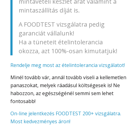
mintavételi készlet árát valamint a
mintaszállítás díját is.
A FOODTEST vizsgálatra pedig
garanciát vállalunk!
Ha a tüneteit ételintolerancia
okozza, azt 100%-osan kimutatjuk!
Rendelje meg most az ételintolerancia vizsgálatot!
Minél tovább vár, annál tovább viseli a kellemetlen
panaszokat, melyek ráadásul költségesek is! Ne
habozzon, az egészségénél semmi sem lehet
fontosabb!
On-line jelentkezés FOODTEST 200+ vizsgálatra.
Most kedvezményes áron!