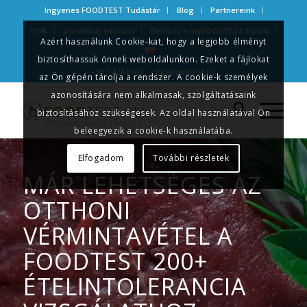
Ingyenes FOODTEST Tudástár
Blog
Partnereink
GYIK
Dietetikus válaszol
Belépés a myFOODTEST fiókba
Azért használunk Cookie-kat, hogy a legjobb élményt
biztosíthassuk önnek weboldalunkon. Ezeket a fájlokat
+36 1 424 0969
info@foodtest.hu
az Ön gépén tárolja a rendszer. A cookie-k személyek
azonosítására nem alkalmasak, szolgáltatásaink
biztosításához szükségesek. Az oldal használatával Ön
beleegyezik a cookie-k használatába.
Elfogadom
További részletek
MÁR LEHETSÉGES AZ
OTTHONI
VÉRMINTAVÉTEL A
FOODTEST 200+
ÉTELINTOLERANCIA