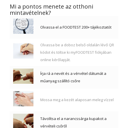
Mi a pontos menete az otthoni
mintavételnek?
Olvassa el a FOODTEST 200+ tájékoztatót
Olvassa be a doboz belső oldalán lévő QR
kódot és töltse ki myFOODTEST fiókjában
online kérőlapját.
Írja rá a nevét és a vérvétel dátumát a
műanyag szállító csőre
Mossa meg a kezét alaposan meleg vízzel
Távolítsa el a narancssárga kupakot a
vérvételi csőről