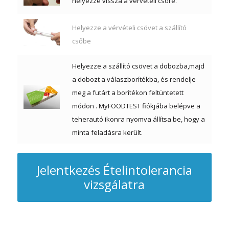
helyezze vissza a vérvételi csőre.
Helyezze a vérvételi csövet a szállító
csőbe
Helyezze a szállító csövet a dobozba,majd
a dobozt a válaszborítékba, és rendelje
meg a futárt a borítékon feltüntetett
módon . MyFOODTEST fiókjába belépve a
teherautó ikonra nyomva állítsa be, hogy a
minta feladásra került.
Jelentkezés Ételintolerancia
vizsgálatra