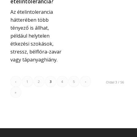
ételintolerancia?
Az ételintolerancia
hátterében több
tényező is állhat,
például helytelen
étkezési szokások,
stressz, bélflóra-zavar
vagy tápanyaghiány.
‹
1
2
3
4
5
›
Oldal 3 / 56
»