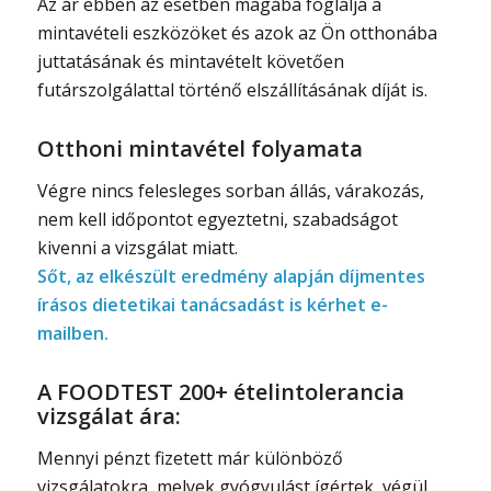
Az ár ebben az esetben magába foglalja a
mintavételi eszközöket és azok az Ön otthonába
juttatásának és mintavételt követően
futárszolgálattal történő elszállításának díját is.
Otthoni mintavétel folyamata
Végre nincs felesleges sorban állás, várakozás,
nem kell időpontot egyeztetni, szabadságot
kivenni a vizsgálat miatt.
Sőt, az elkészült eredmény alapján díjmentes
írásos dietetikai tanácsadást is kérhet e-
mailben.
A FOODTEST 200+ ételintolerancia
vizsgálat ára:
Mennyi pénzt fizetett már különböző
vizsgálatokra, melyek gyógyulást ígértek, végül