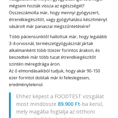
mégsem hozták vissza az egészségét?
Összeszámolta már, hogy mennyi gyógyszert,
étrendkiegészítőt, vagy gyógyhatású készítményt
vásárolt már panaszai megszűntetésére?
Több páciensünktől hallottuk már, hogy legalább
3-4 orvosnál, természetgyógyásznál jártak
alkalmanként több tízezer forintos árakon, és
beszedtek már több tucat étrendkiegészítőt
szintén méregdrága áron.
Az ő elmondásaikból tudjuk, hogy akár 90-150
ezer forintot dobtak már ki feleslegesen,
eredménytelenül.
Ehhez képest a FOODTEST vizsgálat
most mindössze
89.900 Ft
-ba kerül,
mely magába foglalja az otthoni