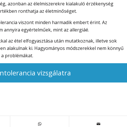
ség, azonban az élelmiszerekre kialakuló érzékenység
rtékben ronthatja az életminőséget.
tolerancia viszont minden harmadik embert érint. Az
m annyira egyértelműek, mint az allergiáé.
al az étel elfogyasztása után mutatkoznak, illetve sok
ében alakulnak ki. Hagyományos módszerekkel nem könnyű
 a problémákat.
intolerancia vizsgálatra