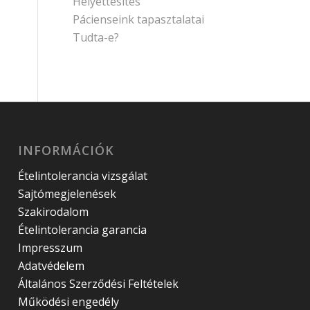
Helyettesítés
Pácienseink tapasztalatai
Tudta-e?
INFORMÁCIÓK
Ételintolerancia vizsgálat
Sajtómegjelenések
Szakirodalom
Ételintolerancia garancia
Impresszum
Adatvédelem
Általános Szerződési Feltételek
Működési engedély