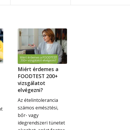
Miért érdemes a
FOODTEST 200+
vizsgálatot
elvégezni?
Az ételintolerancia
számos emésztési,
nt
bőr- vagy
idegrendszeri tünetet