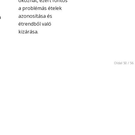
okozhat, ezért fontos
a problémás ételek
azonosítása és
a
étrendből való
kizárása.
Oldal 50 / 56