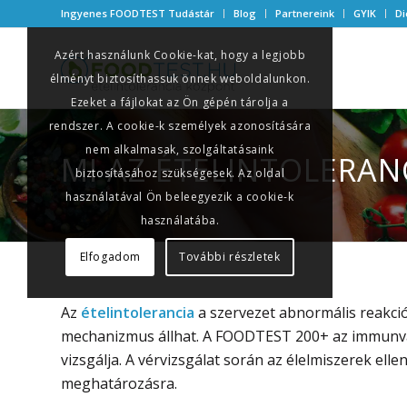
Ingyenes FOODTEST Tudástár
Blog
Partnereink
GYIK
Di
Azért használunk Cookie-kat, hogy a legjobb
élményt biztosíthassuk önnek weboldalunkon.
Ezeket a fájlokat az Ön gépén tárolja a
rendszer. A cookie-k személyek azonosítására
nem alkalmasak, szolgáltatásaink
MI AZ ÉTELINTOLERAN
biztosításához szükségesek. Az oldal
használatával Ön beleegyezik a cookie-k
használatába.
Elfogadom
További részletek
Az
ételintolerancia
a szervezet abnormális reakció
mechanizmus állhat. A FOODTEST 200+ az immunvá
vizsgálja. A vérvizsgálat során az élelmiszerek ell
meghatározásra.