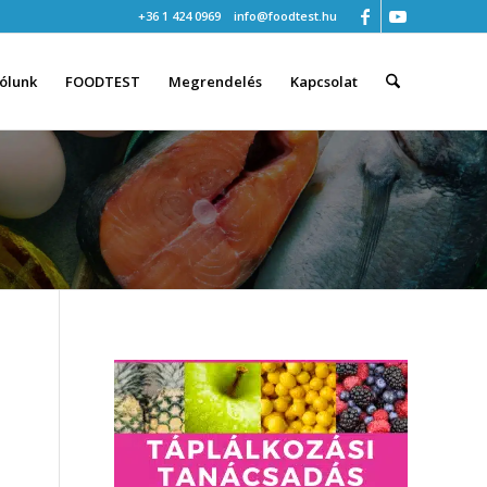
+36 1 424 0969
info@foodtest.hu
ólunk
FOODTEST
Megrendelés
Kapcsolat