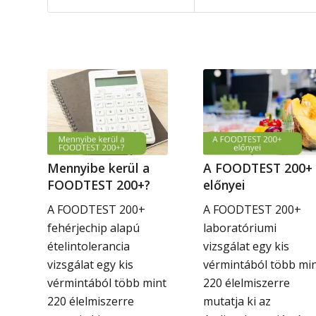
Mennyibe kerül a
A FOODTEST 200+
FOODTEST 200+?
előnyei
A FOODTEST 200+
A FOODTEST 200+
fehérjechip alapú
laboratóriumi
ételintolerancia
vizsgálat egy kis
vizsgálat egy kis
vérmintából több mi
vérmintából több mint
220 élelmiszerre
220 élelmiszerre
mutatja ki az