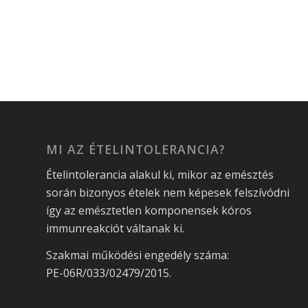
MI AZ ÉTELINTOLERANCIA?
Ételintolerancia alakul ki, mikor az emésztés
során bizonyos ételek nem képesek felszívódni
így az emésztetlen komponensek kóros
immunreakciót váltanak ki.
Szakmai működési engedély száma:
PE-06R/033/02479/2015.