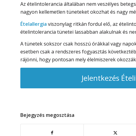
Az ételintolerancia általában nem veszélyes beteg
nagyon kellemetlen tüneteket okozhat és nagy mé
Ételallergia
viszonylag ritkán fordul elő, az ételin
ételintolerancia tünetei lassabban alakulnak és ne
A tünetek sokszor csak hosszú órákkal vagy napokk
esetben csak a rendszeres fogyasztás következt
rájönni, hogy pontosan mely élelmiszerek okozzák
Jelentkezés Étel
Bejegyzés megosztása