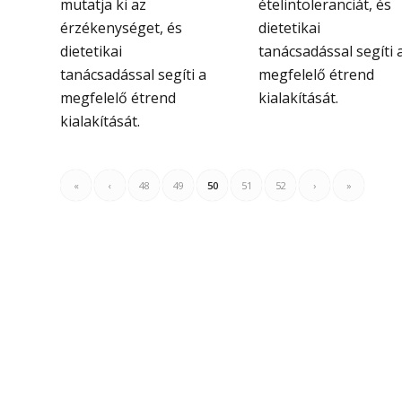
mutatja ki az
ételintoleranciát, és
érzékenységet, és
dietetikai
dietetikai
tanácsadással segíti 
tanácsadással segíti a
megfelelő étrend
megfelelő étrend
kialakítását.
kialakítását.
«
‹
48
49
50
51
52
›
»