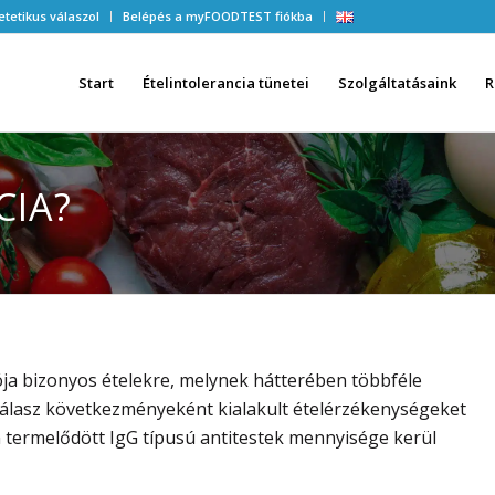
etetikus válaszol
Belépés a myFOODTEST fiókba
Start
Ételintolerancia tünetei
Szolgáltatásaink
R
CIA?
ja bizonyos ételekre, melynek hátterében többféle
lasz következményeként kialakult ételérzékenységeket
en termelődött IgG típusú antitestek mennyisége kerül