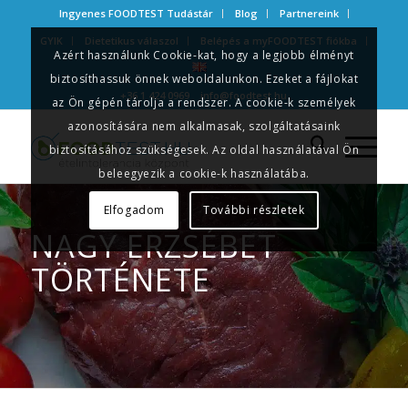
Ingyenes FOODTEST Tudástár
Blog
Partnereink
GYIK
Dietetikus válaszol
Belépés a myFOODTEST fiókba
Azért használunk Cookie-kat, hogy a legjobb élményt
biztosíthassuk önnek weboldalunkon. Ezeket a fájlokat
+36 1 424 0969
info@foodtest.hu
az Ön gépén tárolja a rendszer. A cookie-k személyek
azonosítására nem alkalmasak, szolgáltatásaink
biztosításához szükségesek. Az oldal használatával Ön
beleegyezik a cookie-k használatába.
Elfogadom
További részletek
NAGY ERZSÉBET
TÖRTÉNETE