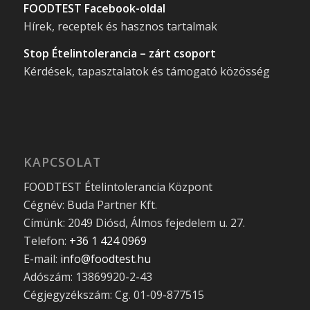
FOODTEST Facebook-oldal
Hírek, receptek és hasznos tartalmak
Stop Ételintolerancia – zárt csoport
Kérdések, tapasztalatok és támogató közösség
KAPCSOLAT
FOODTEST Ételintolerancia Központ
Cégnév: Buda Partner Kft.
Címünk: 2049 Diósd, Álmos fejedelem u. 27.
Telefon:
+36 1 424 0969
E-mail:
info@foodtest.hu
Adószám: 13869920-2-43
Cégjegyzékszám: Cg. 01-09-877515