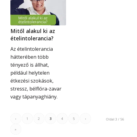
Mitől alakul ki az
ételintolerancia?
Az ételintolerancia
hátterében több
tényező is állhat,
például helytelen
étkezési szokások,
stressz, bélflóra-zavar
vagy tápanyaghiány.
‹
1
2
3
4
5
›
Oldal 3 / 56
»