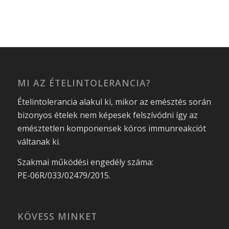
MI AZ ÉTELINTOLERANCIA?
Ételintolerancia alakul ki, mikor az emésztés során
bizonyos ételek nem képesek felszívódni így az
emésztetlen komponensek kóros immunreakciót
váltanak ki.
Szakmai működési engedély száma:
PE-06R/033/02479/2015.
KÖVESS MINKET