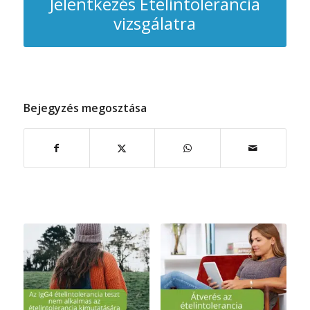
Jelentkezés Ételintolerancia
vizsgálatra
Bejegyzés megosztása