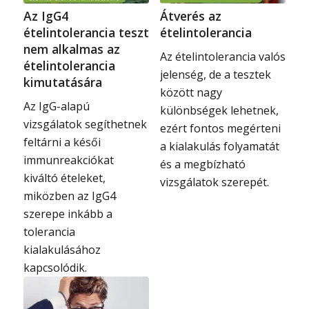
Az IgG4
Átverés az
ételintolerancia teszt
ételintolerancia
nem alkalmas az
Az ételintolerancia valós
ételintolerancia
jelenség, de a tesztek
kimutatására
között nagy
Az IgG-alapú
különbségek lehetnek,
vizsgálatok segíthetnek
ezért fontos megérteni
feltárni a késői
a kialakulás folyamatát
immunreakciókat
és a megbízható
kiváltó ételeket,
vizsgálatok szerepét.
miközben az IgG4
szerepe inkább a
tolerancia
kialakulásához
kapcsolódik.