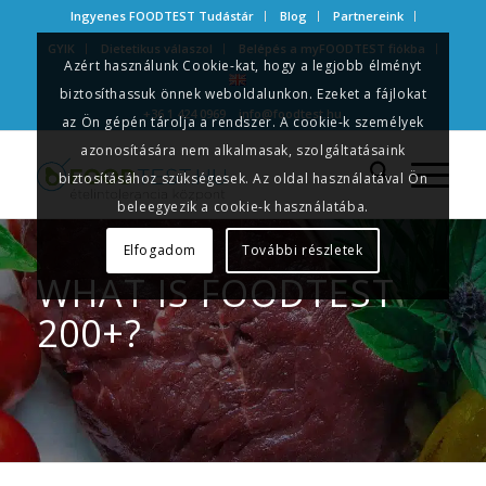
Ingyenes FOODTEST Tudástár
Blog
Partnereink
GYIK
Dietetikus válaszol
Belépés a myFOODTEST fiókba
Azért használunk Cookie-kat, hogy a legjobb élményt
biztosíthassuk önnek weboldalunkon. Ezeket a fájlokat
+36 1 424 0969
info@foodtest.hu
az Ön gépén tárolja a rendszer. A cookie-k személyek
azonosítására nem alkalmasak, szolgáltatásaink
biztosításához szükségesek. Az oldal használatával Ön
beleegyezik a cookie-k használatába.
Elfogadom
További részletek
WHAT IS FOODTEST
200+?