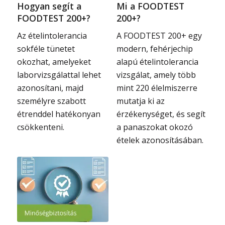
Hogyan segít a
Mi a FOODTEST
FOODTEST 200+?
200+?
Az ételintolerancia
A FOODTEST 200+ egy
sokféle tünetet
modern, fehérjechip
okozhat, amelyeket
alapú ételintolerancia
laborvizsgálattal lehet
vizsgálat, amely több
azonosítani, majd
mint 220 élelmiszerre
személyre szabott
mutatja ki az
étrenddel hatékonyan
érzékenységet, és segít
csökkenteni.
a panaszokat okozó
ételek azonosításában.