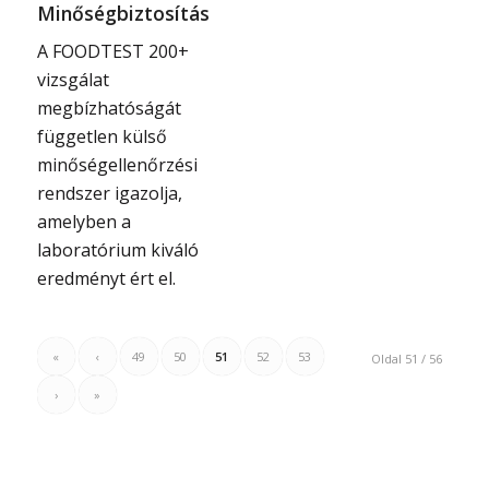
Minőségbiztosítás
A FOODTEST 200+
vizsgálat
megbízhatóságát
független külső
minőségellenőrzési
rendszer igazolja,
amelyben a
laboratórium kiváló
eredményt ért el.
«
‹
49
50
51
52
53
Oldal 51 / 56
›
»