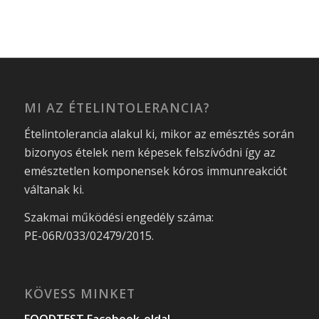
MI AZ ÉTELINTOLERANCIA?
Ételintolerancia alakul ki, mikor az emésztés során
bizonyos ételek nem képesek felszívódni így az
emésztetlen komponensek kóros immunreakciót
váltanak ki.
Szakmai működési engedély száma:
PE-06R/033/02479/2015.
KÖVESS MINKET