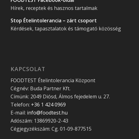
FOODTEST Facebook-oldal
Hírek, receptek és hasznos tartalmak
Stop Ételintolerancia – zárt csoport
Kérdések, tapasztalatok és támogató közösség
KAPCSOLAT
FOODTEST Ételintolerancia Központ
Cégnév: Buda Partner Kft.
Címünk: 2049 Diósd, Álmos fejedelem u. 27.
Telefon:
+36 1 424 0969
E-mail:
info@foodtest.hu
Adószám: 13869920-2-43
Cégjegyzékszám: Cg. 01-09-877515