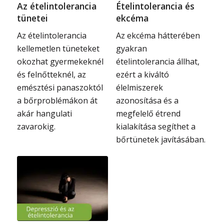
Az ételintolerancia
Ételintolerancia és
tünetei
ekcéma
Az ételintolerancia
Az ekcéma hátterében
kellemetlen tüneteket
gyakran
okozhat gyermekeknél
ételintolerancia állhat,
és felnőtteknél, az
ezért a kiváltó
emésztési panaszoktól
élelmiszerek
a bőrproblémákon át
azonosítása és a
akár hangulati
megfelelő étrend
zavarokig.
kialakítása segíthet a
bőrtünetek javításában.