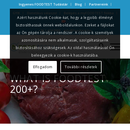
Ingyenes FOODTEST Tudástár
Blog
Partnereink
GYIK
Dietetikus válaszol
Belépés a myFOODTEST fiókba
Azért használunk Cookie-kat, hogy a legjobb élményt
biztosíthassuk önnek weboldalunkon. Ezeket a fájlokat
+36 1 424 0969
info@foodtest.hu
az Ön gépén tárolja a rendszer. A cookie-k személyek
azonosítására nem alkalmasak, szolgáltatásaink
biztosításához szükségesek. Az oldal használatával Ön
beleegyezik a cookie-k használatába.
Elfogadom
További részletek
WHAT IS FOODTEST
200+?