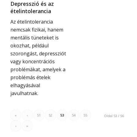
Depresszió és az
ételintolerancia
Az ételintolerancia
nemcsak fizikai, hanem
mentális tüneteket is
okozhat, például
szorongást, depressziót
vagy koncentrációs
problémákat, amelyek a
problémás ételek
elhagyásával
javulhatnak.
«
‹
51
52
53
54
55
Oldal 53 / 56
›
»