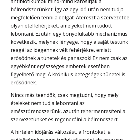
antibiotikumok mind-mind károsítják a
bélrendszerünket. Így az egy idő után nem tudja
megfelelően tenni a dolgát. Átereszt a szervezetbe
olyan ételfehérjéket, amelyeket nem tudott
lebontani. Ezután egy bonyolultabb mechanizmus
következik, melynek lényege, hogy a saját testünk
reagál az idegennek vélt fehérjékre, emiatt
erősödnek a tünetek és panaszok! Ez nem csak az
egyébként egészséges emberek esetében
figyelhető meg. A krónikus betegségek tünetei is
erősödnek.
Nincs más teendők, csak megtudni, hogy mely
ételeket nem tudja lebontani az
emésztőrendszerünk, azután tehermentesíteni a
szervezetünket és regenerálni a bélrendszert.
A hirtelen időjárás változást, a frontokat, a
szélsőségeket nem tudjuk elkerülni, de arra van