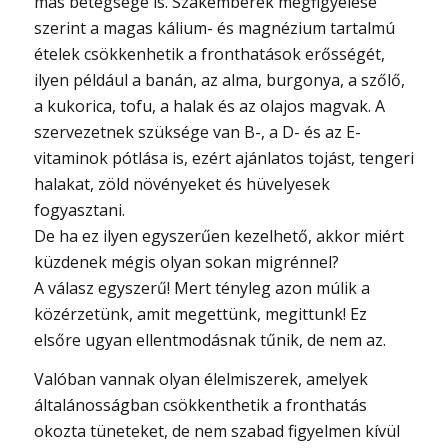
más betegségé is. Szakemberek megfigyelése
szerint a magas kálium- és magnézium tartalmú
ételek csökkenhetik a fronthatások erősségét,
ilyen például a banán, az alma, burgonya, a szőlő,
a kukorica, tofu, a halak és az olajos magvak. A
szervezetnek szüksége van B-, a D- és az E-
vitaminok pótlása is, ezért ajánlatos tojást, tengeri
halakat, zöld növényeket és hüvelyesek
fogyasztani.
De ha ez ilyen egyszerűen kezelhető, akkor miért
küzdenek mégis olyan sokan migrénnel?
A válasz egyszerű! Mert tényleg azon múlik a
közérzetünk, amit megettünk, megittunk! Ez
elsőre ugyan ellentmodásnak tűnik, de nem az.
Valóban vannak olyan élelmiszerek, amelyek
általánosságban csökkenthetik a fronthatás
okozta tüneteket, de nem szabad figyelmen kívül