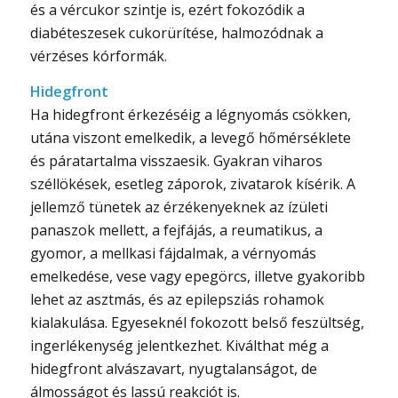
és a vércukor szintje is, ezért fokozódik a
diabéteszesek cukorürítése, halmozódnak a
vérzéses kórformák.
Hidegfront
Ha hidegfront érkezéséig a légnyomás csökken,
utána viszont emelkedik, a levegő hőmérséklete
és páratartalma visszaesik. Gyakran viharos
széllökések, esetleg záporok, zivatarok kísérik. A
jellemző tünetek az érzékenyeknek az ízületi
panaszok mellett, a fejfájás, a reumatikus, a
gyomor, a mellkasi fájdalmak, a vérnyomás
emelkedése, vese vagy epegörcs, illetve gyakoribb
lehet az asztmás, és az epilepsziás rohamok
kialakulása. Egyeseknél fokozott belső feszültség,
ingerlékenység jelentkezhet. Kiválthat még a
hidegfront alvászavart, nyugtalanságot, de
álmosságot és lassú reakciót is.