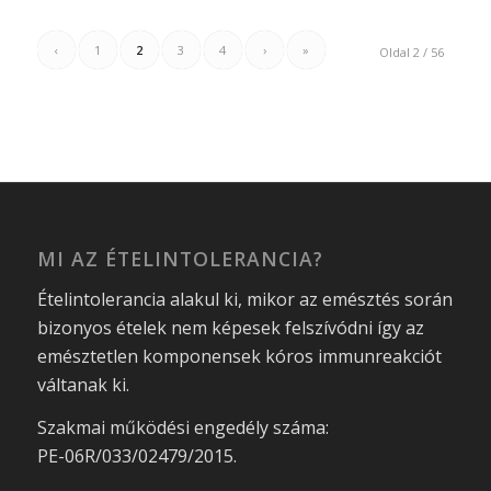
‹
1
2
3
4
›
»
Oldal 2 / 56
MI AZ ÉTELINTOLERANCIA?
Ételintolerancia alakul ki, mikor az emésztés során
bizonyos ételek nem képesek felszívódni így az
emésztetlen komponensek kóros immunreakciót
váltanak ki.
Szakmai működési engedély száma:
PE-06R/033/02479/2015.