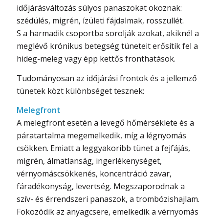
időjárásváltozás súlyos panaszokat okoznak:
szédülés, migrén, ízületi fájdalmak, rosszullét.
S a harmadik csoportba sorolják azokat, akiknél a
meglévő krónikus betegség tüneteit erősítik fel a
hideg-meleg vagy épp kettős fronthatások.
Tudományosan az időjárási frontok és a jellemző
tünetek közt különbséget tesznek:
Melegfront
A melegfront esetén a levegő hőmérséklete és a
páratartalma megemelkedik, míg a légnyomás
csökken. Emiatt a leggyakoribb tünet a fejfájás,
migrén, álmatlanság, ingerlékenységet,
vérnyomáscsökkenés, koncentráció zavar,
fáradékonyság, levertség. Megszaporodnak a
szív- és érrendszeri panaszok, a trombózishajlam.
Fokozódik az anyagcsere, emelkedik a vérnyomás