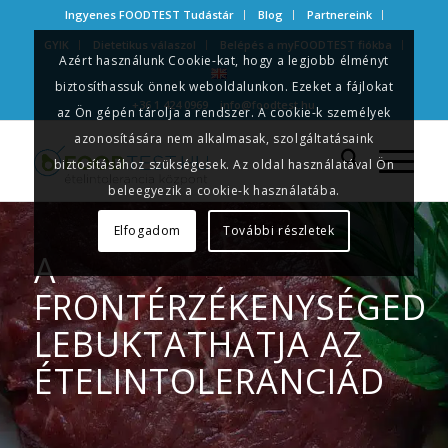
Ingyenes FOODTEST Tudástár
Blog
Partnereink
GYIK
Dietetikus válaszol
Belépés a myFOODTEST fiókba
Azért használunk Cookie-kat, hogy a legjobb élményt
biztosíthassuk önnek weboldalunkon. Ezeket a fájlokat
+36 1 424 0969
info@foodtest.hu
az Ön gépén tárolja a rendszer. A cookie-k személyek
azonosítására nem alkalmasak, szolgáltatásaink
biztosításához szükségesek. Az oldal használatával Ön
beleegyezik a cookie-k használatába.
Elfogadom
További részletek
A
FRONTÉRZÉKENYSÉGED
LEBUKTATHATJA AZ
ÉTELINTOLERANCIÁD