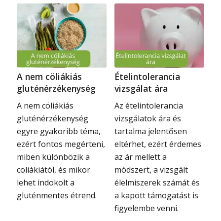
A nem cöliákiás
Ételintolerancia
gluténérzékenység
vizsgálat ára
A nem cöliákiás
Az ételintolerancia
gluténérzékenység
vizsgálatok ára és
egyre gyakoribb téma,
tartalma jelentősen
ezért fontos megérteni,
eltérhet, ezért érdemes
miben különbözik a
az ár mellett a
cöliákiától, és mikor
módszert, a vizsgált
lehet indokolt a
élelmiszerek számát és
gluténmentes étrend.
a kapott támogatást is
figyelembe venni.