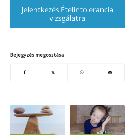
Jelentkezés Ételintolerancia
vizsgálatra
Bejegyzés megosztása