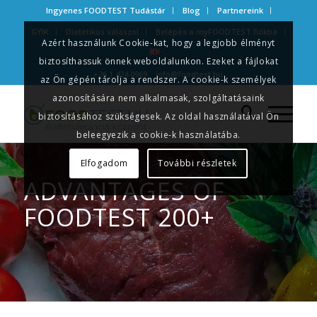
Ingyenes FOODTEST Tudástár
Blog
Partnereink
GYIK
Dietetikus válaszol
Belépés a myFOODTEST fiókba
Azért használunk Cookie-kat, hogy a legjobb élményt
biztosíthassuk önnek weboldalunkon. Ezeket a fájlokat
+36 1 424 0969
info@foodtest.hu
az Ön gépén tárolja a rendszer. A cookie-k személyek
azonosítására nem alkalmasak, szolgáltatásaink
biztosításához szükségesek. Az oldal használatával Ön
beleegyezik a cookie-k használatába.
Elfogadom
További részletek
ADVANTAGES OF
FOODTEST 200+