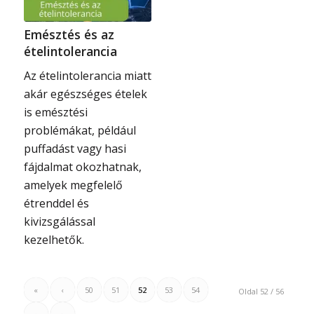
Emésztés és az
ételintolerancia
Az ételintolerancia miatt
akár egészséges ételek
is emésztési
problémákat, például
puffadást vagy hasi
fájdalmat okozhatnak,
amelyek megfelelő
étrenddel és
kivizsgálással
kezelhetők.
«
‹
50
51
52
53
54
Oldal 52 / 56