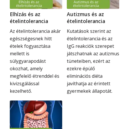
Elhízás és az
Autizmus és az
ételintolerancia
ételintolerancia
Az ételintolerancia akár
Kutatások szerint az
egészségesnek hitt
ételintolerancia és az
ételek fogyasztása
IgG reakciók szerepet
mellett is
játszhatnak az autizmus
súlygyarapodást
tüneteiben, ezért az
okozhat, amely
ezekre épülő
megfelelő étrenddel és
eliminációs diéta
kivizsgálással
javíthatja az érintett
kezelhető.
gyermekek állapotát.