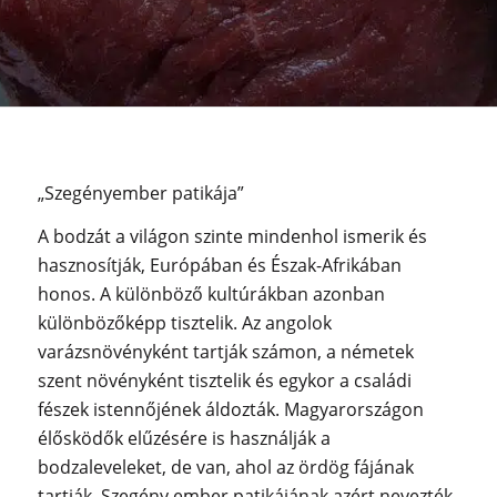
„Szegényember patikája”
A bodzát a világon szinte mindenhol ismerik és
hasznosítják, Európában és Észak-Afrikában
honos. A különböző kultúrákban azonban
különbözőképp tisztelik. Az angolok
varázsnövényként tartják számon, a németek
szent n
övényként tisztelik és egykor a családi
fészek istennőjének áldozták. Magyarországon
élősködők elűzésére is használják a
bodzaleveleket, de van, ahol az ördög fájának
tartják. Szegény ember patikájának azért nevezték