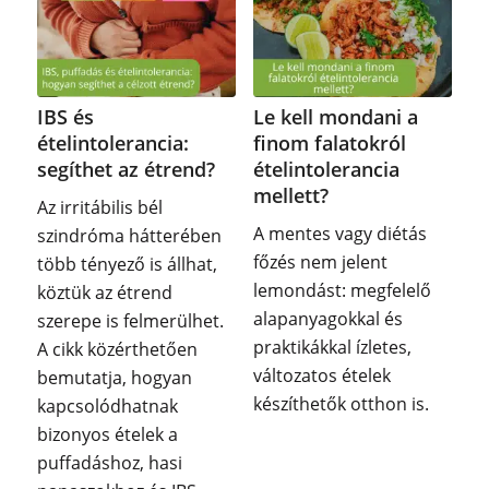
IBS és
Le kell mondani a
ételintolerancia:
finom falatokról
segíthet az étrend?
ételintolerancia
mellett?
Az irritábilis bél
A mentes vagy diétás
szindróma hátterében
főzés nem jelent
több tényező is állhat,
lemondást: megfelelő
köztük az étrend
alapanyagokkal és
szerepe is felmerülhet.
praktikákkal ízletes,
A cikk közérthetően
változatos ételek
bemutatja, hogyan
készíthetők otthon is.
kapcsolódhatnak
bizonyos ételek a
puffadáshoz, hasi