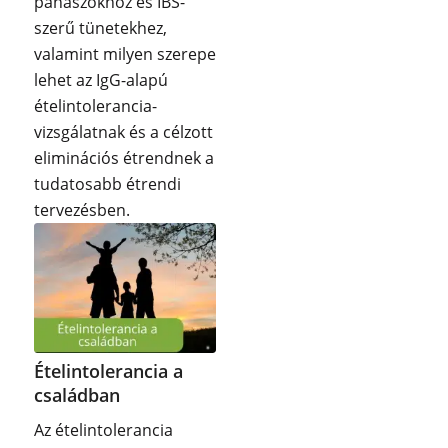
panaszokhoz és IBS-
szerű tünetekhez,
valamint milyen szerepe
lehet az IgG-alapú
ételintolerancia-
vizsgálatnak és a célzott
eliminációs étrendnek a
tudatosabb étrendi
tervezésben.
Ételintolerancia a
családban
Az ételintolerancia