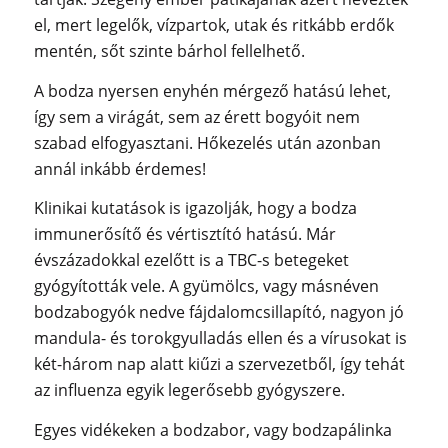
el, mert legelők, vízpartok, utak és ritkább erdők
mentén, sőt szinte bárhol fellelhető.
A bodza nyersen enyhén mérgező hatású lehet,
így sem a virágát, sem az érett bogyóit nem
szabad elfogyasztani. Hőkezelés után azonban
annál inkább érdemes!
Klinikai kutatások is igazolják, hogy a bodza
immunerősítő és vértisztító hatású. Már
évszázadokkal ezelőtt is a TBC-s betegeket
gyógyították vele. A gyümölcs, vagy másnéven
bodzabogyók nedve fájdalomcsillapító, nagyon jó
mandula- és torokgyulladás ellen és a vírusokat is
két-három nap alatt kiűzi a szervezetből, így tehát
az influenza egyik legerősebb gyógyszere.
Egyes vidékeken a bodzabor, vagy bodzapálinka