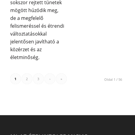
sokszor rejtett tünetek
mögött húzódik meg,
de a megfelelő
felismeréssel és étrendi
változtatásokkal
jelentősen javítható a
közérzet és az
életminőség.
1
2
3
›
»
Oldal 1 / 56