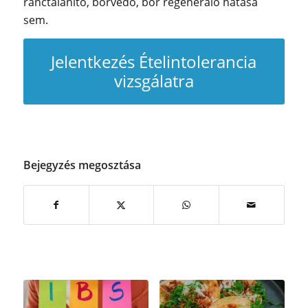
ránctalanító, bőrvédő, bőr regeneráló hatása
sem.
Jelentkezés Ételintolerancia
vizsgálatra
Bejegyzés megosztása