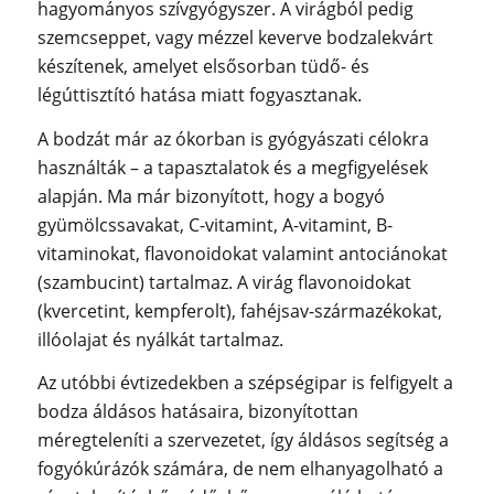
hagyományos szívgyógyszer. A virágból pedig
szemcseppet, vagy mézzel keverve bodzalekvárt
készítenek, amelyet elsősorban tüdő- és
légúttisztító hatása miatt fogyasztanak.
A bodzát már az ókorban is gyógyászati célokra
használták – a tapasztalatok és a megfigyelések
alapján. Ma már bizonyított, hogy a bogyó
gyümölcssavakat, C-vitamint, A-vitamint, B-
vitaminokat, flavonoidokat valamint antociánokat
(szambucint) tartalmaz. A virág flavonoidokat
(kvercetint, kempferolt), fahéjsav-származékokat,
illóolajat és nyálkát tartalmaz.
Az utóbbi évtizedekben a szépségipar is felfigyelt a
bodza áldásos hatásaira, bizonyítottan
méregteleníti a szervezetet, így áldásos segítség a
fogyókúrázók számára, de nem elhanyagolható a