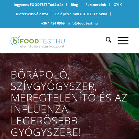
Ingyenes FOODTEST Tudástár
Blog
Partnereink
GYIK
Dietetikus válaszol
Belépés a myFOODTEST fiókba
+36 1 424 0969
info@foodtest.hu
BŐRÁPOLÓ,
SZÍVGYÓGYSZER,
MÉREGTELENÍTŐ ÉS AZ
INFLUENZA
LEGERŐSEBB
GYÓGYSZERE!