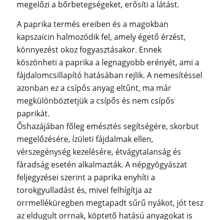
megelőzi a bőrbetegségeket, erősíti a látást.
A paprika termés ereiben és a magokban
kapszaicin halmozódik fel, amely égető érzést,
könnyezést okoz fogyasztásakor. Ennek
köszönheti a paprika a legnagyobb erényét, ami a
fájdalomcsillapító hatásában rejlik. A nemesítéssel
azonban ez a csípős anyag eltűnt, ma már
megkülönböztetjük a csípős és nem csípős
paprikát.
Őshazájában főleg emésztés segítségére, skorbut
megelőzésére, ízületi fájdalmak ellen,
vérszegénység kezelésére, étvágytalanság és
fáradság esetén alkalmazták. A népgyógyászat
feljegyzései szerint a paprika enyhíti a
torokgyulladást és, mivel felhígítja az
orrmelléküregben megtapadt sűrű nyákot, jót tesz
az eldugult orrnak, köptető hatású anyagokat is