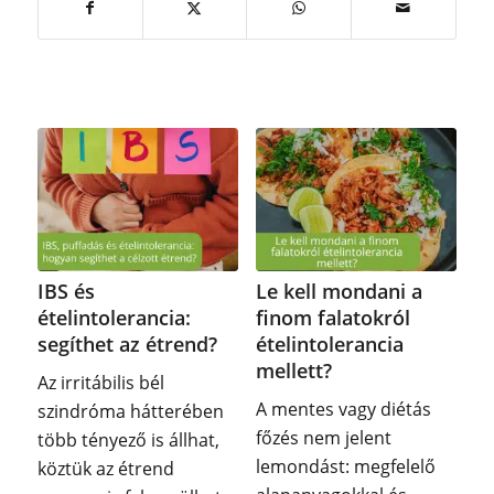
IBS és
Le kell mondani a
ételintolerancia:
finom falatokról
segíthet az étrend?
ételintolerancia
mellett?
Az irritábilis bél
A mentes vagy diétás
szindróma hátterében
főzés nem jelent
több tényező is állhat,
lemondást: megfelelő
köztük az étrend