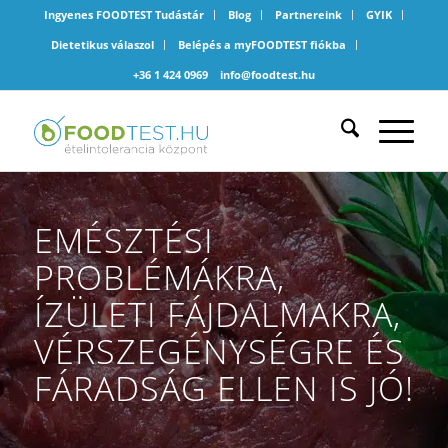
Ingyenes FOODTEST Tudástár
Blog
Partnereink
GYIK
Dietetikus válaszol
Belépés a myFOODTEST fiókba
+36 1 424 0969
info@foodtest.hu
EMÉSZTÉSI
PROBLÉMÁKRA,
ÍZÜLETI FÁJDALMAKRA,
VÉRSZEGÉNYSÉGRE ÉS
FÁRADSÁG ELLEN IS JÓ!