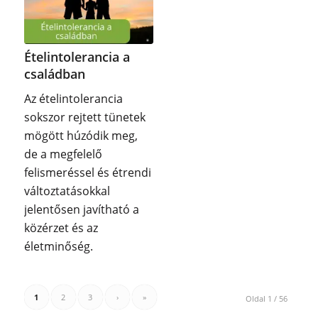
Ételintolerancia a
családban
Az ételintolerancia
sokszor rejtett tünetek
mögött húzódik meg,
de a megfelelő
felismeréssel és étrendi
változtatásokkal
jelentősen javítható a
közérzet és az
életminőség.
1
2
3
›
»
Oldal 1 / 56