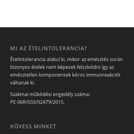
MI AZ ÉTELINTOLERANCIA?
Ételintolerancia alakul ki, mikor az emésztés során
bizonyos ételek nem képesek felszívódni így az
emésztetlen komponensek kóros immunreakciót
váltanak ki.
Szakmai működési engedély száma:
PE-06R/033/02479/2015.
KÖVESS MINKET