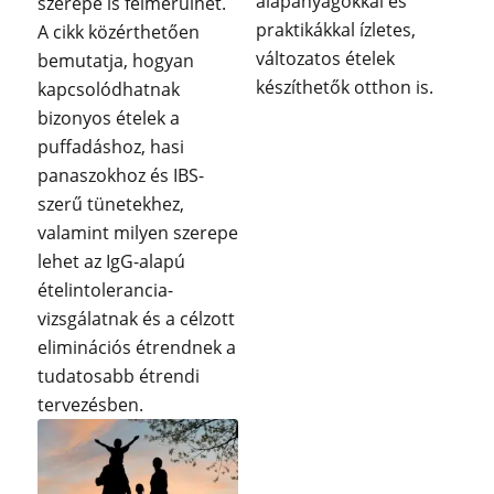
alapanyagokkal és
szerepe is felmerülhet.
praktikákkal ízletes,
A cikk közérthetően
változatos ételek
bemutatja, hogyan
készíthetők otthon is.
kapcsolódhatnak
bizonyos ételek a
puffadáshoz, hasi
panaszokhoz és IBS-
szerű tünetekhez,
valamint milyen szerepe
lehet az IgG-alapú
ételintolerancia-
vizsgálatnak és a célzott
eliminációs étrendnek a
tudatosabb étrendi
tervezésben.