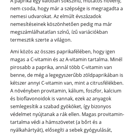
A paprika egy valóban sokszínű, mutatós növény,
nem csoda, hogy már a szépsége is megragadta a
nemesi udvarokat. Az elmúlt évszázadok
nemesítéseinek köszönhetően pedig ma már
megszámlálhatatlan színű, ízű variációkban
termesztik szerte a világon.
Ami közös az összes paprikafélében, hogy igen
magas a C-vitamin és az A-vitamin tartalma. Minél
pirosabb a paprika, annál több C-vitamin van
benne, de még a legegyszerűbb zöldpaprikában is
kétszer annyi C-vitamin van, mint a citrusfélékben.
A növényben provitamin, kálium, foszfor, kalcium
és bioflavonoidok is vannak, ezek az anyagok
semlegesítik a szabad gyököket, így bizonyos
védelmet nyújtanak a rák ellen. Magas provitamin-
tartalma védi a hámszövetet (a bőrt és a
nyálkahártyát), elősegíti a sebek gyógyulását,