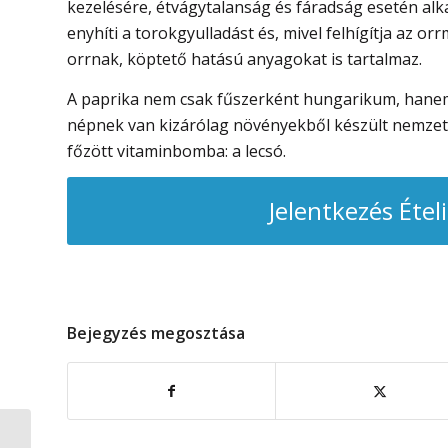
kezelésére, étvágytalanság és fáradság esetén alk
enyhíti a torokgyulladást és, mivel felhígítja az o
orrnak, köptető hatású anyagokat is tartalmaz.
A paprika nem csak fűszerként hungarikum, hanem eg
népnek van kizárólag növényekből készült nemzeti
főzött vitaminbomba: a lecsó.
Jelentkezés Étel
Bejegyzés megosztása
Bőrápoló,