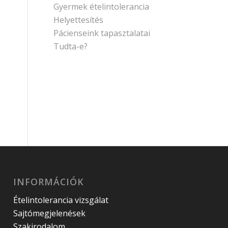
Gyermek ételintolerancia
Helyettesítés
Pácienseink tapasztalatai
Tudta-e?
INFORMÁCIÓK
Ételintolerancia vizsgálat
Sajtómegjelenések
Szakirodalom