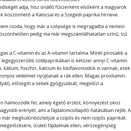
ediségét adja, hisz önálló fűszerként elsőként a magyarok
k köszönhető a Kalocsai és a Szegedi paprika hírneve.
 nem csoda, hogy már a szépsége is megragadta a nemesi
köszönhetően pedig ma már megszámlálhatatlan színű, ízű
as a C-vitamin és az A-vitamin tartalma. Minél pirosabb a
 legegyszerűbb zöldpaprikában is kétszer annyi C-vitamin
, kálium, foszfor, kalcium és bioflavonoidok is vannak, ezek
zonyos védelmet nyújtanak a rák ellen. Magas provitamin-
tyát), elősegíti a sebek gyógyulását, megelőzi a
n halmozódik fel, amely égető érzést, könnyezést okoz
gyobb erényét, ami a fájdalomcsillapító hatásában rejlik. A
a már megkülönböztetjük a csípős és nem csípős paprikát.
megelőzésére, ízületi fájdalmak ellen, vérszegénység