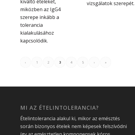
kiváltó ételeket,
vizsgálatok szerepét.
miközben az IgG4
szerepe inkább a
tolerancia
kialakulásához
kapcsolódik.
‹
1
2
3
4
5
›
»
MI AZ ÉTELINTOLERANCIA?
Ételintolerancia alakul ki, mikor az emésztés
során bizonyos ételek nem képesek felszívódni
így az emésztetlen komponensek kóros