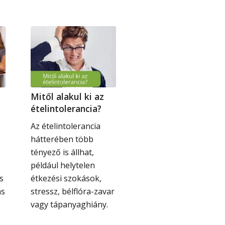
Mitől alakul ki az
ételintolerancia?
Az ételintolerancia
hátterében több
tényező is állhat,
például helytelen
s
étkezési szokások,
ás
stressz, bélflóra-zavar
vagy tápanyaghiány.