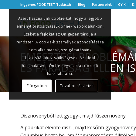
Ingyenes FOODTEST Tudástár
Blog
Partnereink
GYIK
Di
Azért használunk Cookie-kat, hogy a legjobb
élményt biztosíthassuk önnek weboldalunkon.
Ezeket a fájlokat az Ön gépén tárolja a
rendszer. A cookie-k személyek azonosítására
nem alkalmasak, szolgáltatásaink
EMÉSZTÉSI PROBLÉMÁK
biztosításához szükségesek. Az oldal
ÉS FÁRADSÁG ELLEN IS
használatával Ön beleegyezik a cookie-k
használatába.
Elfogadom
További részletek
Dísznövényből lett gyógy-, majd fűszernövény.
A paprikát eleinte dísz-, majd később gyógynövé
Columbus hozta be, ám Magyarországra állítólag In