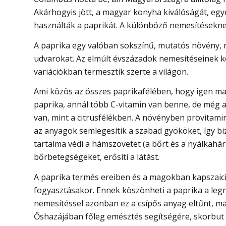
Akárhogyis jött
, a magyar konyha kiválóságát, egy
használták a paprikát. A különböző nemesítésekne
A paprika egy valóban sokszínű, mutatós növény,
udvarokat. Az elmúlt évszázadok nemesítéseinek 
variációkban termesztik szerte a világon.
Ami közös az összes paprikafélében, hogy igen mag
paprika, annál több C-vitamin van benne, de még a
van, mint a citrusfélékben. A növényben provitamin
az anyagok semlegesítik a szabad gyököket, így bi
tartalma védi a hámszövetet (a bőrt és a nyálkahár
bőrbetegségeket, erősíti a látást.
A paprika termés ereiben és a magokban kapszaici
fogyasztásakor. Ennek köszönheti a paprika a legna
nemesítéssel azonban ez a csípős anyag eltűnt, m
Őshazájában főleg emésztés segítségére, skorbut 