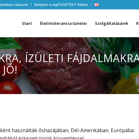
etetikus válaszol
Belépés a myFOODTEST fiókba
Start
Ételintolerancia tünetei
Szolgáltatásaink
R
RA, ÍZÜLETI FÁJDALMAKR
 JÓ!
nyként használták őshazájában, Dél-Amerikában. Európába
diából érkezett török közvetítéssel.