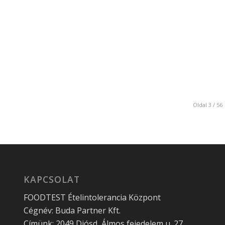
Oldal 3 / 56
KAPCSOLAT
FOODTEST Ételintolerancia Központ
Cégnév: Buda Partner Kft.
Címünk: 2049 Diósd, Álmos fejedelem u. 27.