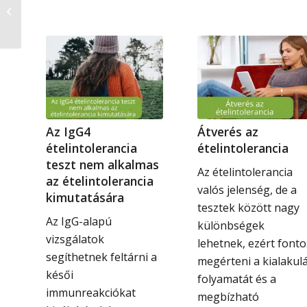
szívgyógyszer,
méregtelenítő és az
influenza legerősebb...
Az IgG4
Átverés az
ételintolerancia
ételintolerancia
teszt nem alkalmas
Az ételintolerancia
az ételintolerancia
valós jelenség, de a
kimutatására
tesztek között nagy
Az IgG-alapú
különbségek
vizsgálatok
lehetnek, ezért fonto
segíthetnek feltárni a
megérteni a kialakul
késői
folyamatát és a
immunreakciókat
megbízható