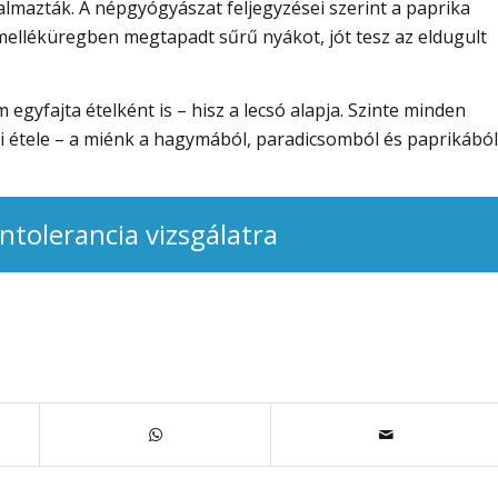
almazták. A népgyógyászat feljegyzései szerint a paprika
rrmelléküregben megtapadt sűrű nyákot, jót tesz az eldugult
yfajta ételként is – hisz a lecsó alapja. Szinte minden
 étele – a miénk a hagymából, paradicsomból és paprikából
intolerancia vizsgálatra