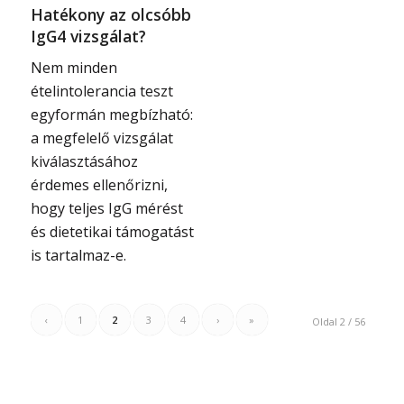
Hatékony az olcsóbb
IgG4 vizsgálat?
Nem minden
ételintolerancia teszt
egyformán megbízható:
a megfelelő vizsgálat
kiválasztásához
érdemes ellenőrizni,
hogy teljes IgG mérést
és dietetikai támogatást
is tartalmaz-e.
‹
1
2
3
4
›
»
Oldal 2 / 56