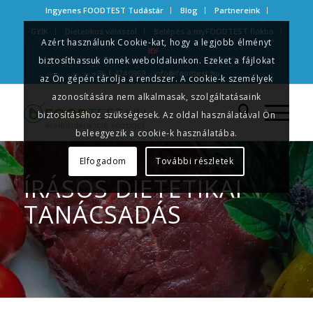
Ingyenes FOODTEST Tudástár
Blog
Partnereink
GYIK
Dietetikus válaszol
Belépés a myFOODTEST fiókba
Azért használunk Cookie-kat, hogy a legjobb élményt
biztosíthassuk önnek weboldalunkon. Ezeket a fájlokat
+36 1 424 0969
info@foodtest.hu
az Ön gépén tárolja a rendszer. A cookie-k személyek
azonosítására nem alkalmasak, szolgáltatásaink
biztosításához szükségesek. Az oldal használatával Ön
beleegyezik a cookie-k használatába.
Elfogadom
További részletek
ÍRÁSOS DIETETIKAI
TANÁCSADÁS