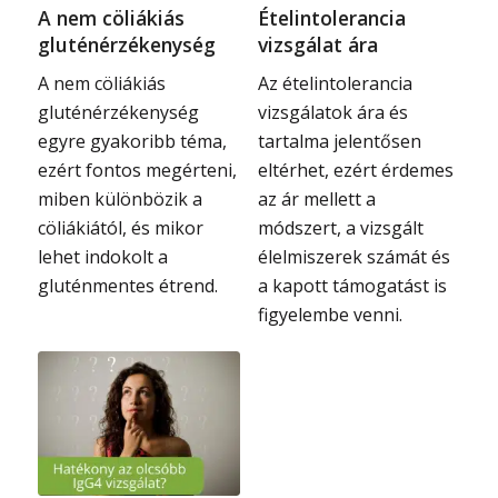
A nem cöliákiás
Ételintolerancia
gluténérzékenység
vizsgálat ára
A nem cöliákiás
Az ételintolerancia
gluténérzékenység
vizsgálatok ára és
egyre gyakoribb téma,
tartalma jelentősen
ezért fontos megérteni,
eltérhet, ezért érdemes
miben különbözik a
az ár mellett a
cöliákiától, és mikor
módszert, a vizsgált
lehet indokolt a
élelmiszerek számát és
gluténmentes étrend.
a kapott támogatást is
figyelembe venni.