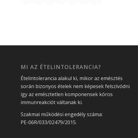
MI AZ ÉTELINTOLERANCIA?
Ételintolerancia alakul ki, mikor az emésztés
során bizonyos ételek nem képesek felszívódni
így az emésztetlen komponensek kóros
immunreakciót váltanak ki.
Szakmai működési engedély száma:
PE-06R/033/02479/2015.