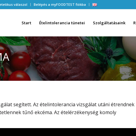
etetikus válaszol
Belépés a myFOODTEST fiókba
Start
Ételintolerancia tünetei
Szolgáltatásaink
R
MA
at segített. Az ételintolerancia vizsgálat utáni étrendnek
tetlennek tűnő ekcéma. Az ételérzékenység komoly