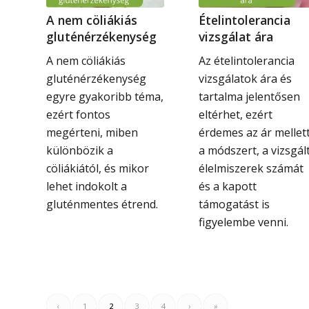
A nem cöliákiás
Ételintolerancia
gluténérzékenység
vizsgálat ára
A nem cöliákiás
Az ételintolerancia
gluténérzékenység
vizsgálatok ára és
egyre gyakoribb téma,
tartalma jelentősen
ezért fontos
eltérhet, ezért
megérteni, miben
érdemes az ár mellet
különbözik a
a módszert, a vizsgál
cöliákiától, és mikor
élelmiszerek számát
lehet indokolt a
és a kapott
gluténmentes étrend.
támogatást is
figyelembe venni.
‹
1
2
3
4
›
»