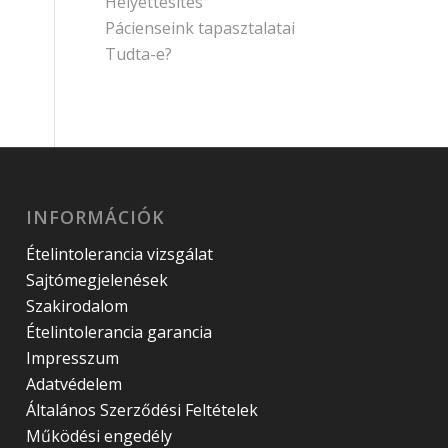
Helyettesítés
Pácienseink tapasztalatai
Tudta-e?
INFORMÁCIÓK
Ételintolerancia vizsgálat
Sajtómegjelenések
Szakirodalom
Ételintolerancia garancia
Impresszum
Adatvédelem
Általános Szerződési Feltételek
Működési engedély