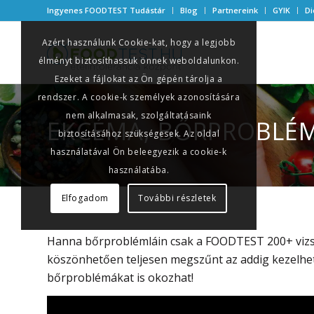
Ingyenes FOODTEST Tudástár
Blog
Partnereink
GYIK
Di
Azért használunk Cookie-kat, hogy a legjobb
élményt biztosíthassuk önnek weboldalunkon.
Ezeket a fájlokat az Ön gépén tárolja a
rendszer. A cookie-k személyek azonosítására
nem alkalmasak, szolgáltatásaink
EKCÉMA, BŐRPROBLÉ
biztosításához szükségesek. Az oldal
használatával Ön beleegyezik a cookie-k
használatába.
Elfogadom
További részletek
Hanna bőrproblémláin csak a FOODTEST 200+ vizsgál
köszönhetően teljesen megszűnt az addig kezelhe
bőrproblémákat is okozhat!