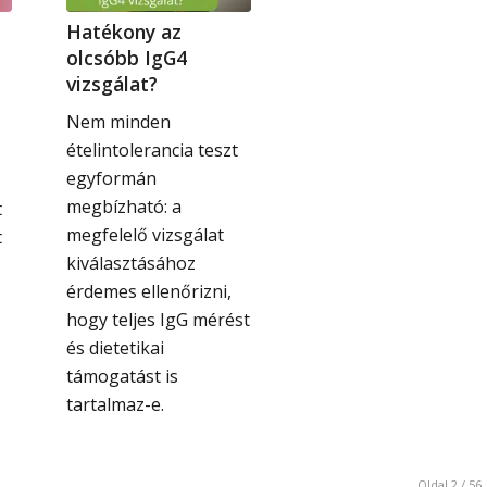
Hatékony az
olcsóbb IgG4
vizsgálat?
Nem minden
ételintolerancia teszt
egyformán
megbízható: a
t
megfelelő vizsgálat
t
kiválasztásához
érdemes ellenőrizni,
hogy teljes IgG mérést
és dietetikai
támogatást is
tartalmaz-e.
Oldal 2 / 56