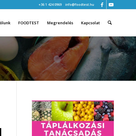
+36 1 424 0969
info@foodtest.hu
ólunk
FOODTEST
Megrendelés
Kapcsolat