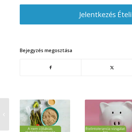
Jelentkezés Étel
Bejegyzés megosztása
Szávay Ágnes interjú