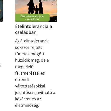
Ételintolerancia a
családban
Az ételintolerancia
sokszor rejtett
tünetek mögött
húzódik meg, de a
ő
megfelelő
felismeréssel és
étrendi
változtatásokkal
.
jelentősen javítható a
közérzet és az
életminőség.