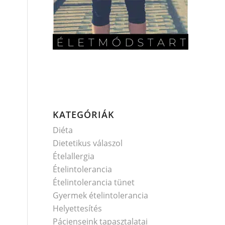
KATEGÓRIÁK
Diéta
Dietetikus válaszol
Ételallergia
Ételintolerancia
Ételintolerancia tünet
Gyermek ételintolerancia
Helyettesítés
Pácienseink tapasztalatai