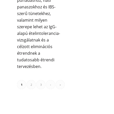
puffadáshoz, hasi
panaszokhoz és IBS-
szerű tünetekhez,
valamint milyen
szerepe lehet az IgG-
alapú ételintolerancia-
vizsgálatnak és a
célzott eliminációs
étrendnek a
tudatosabb étrendi
tervezésben.
1
2
3
›
»