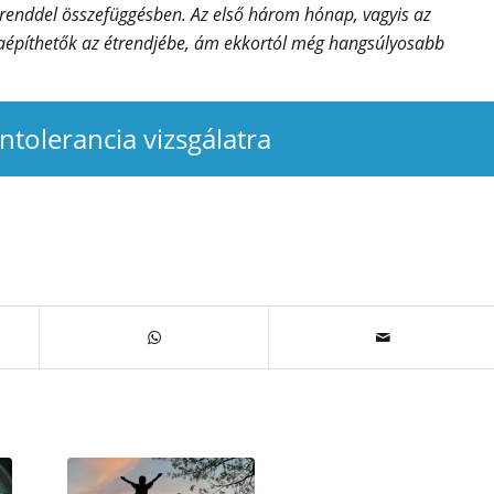
étrenddel összefüggésben. Az első három hónap, vagyis az
szaépíthetők az étrendjébe, ám ekkortól még hangsúlyosabb
intolerancia vizsgálatra