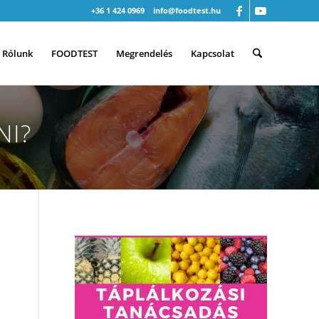
+36 1 424 0969
info@foodtest.hu
Rólunk
FOODTEST
Megrendelés
Kapcsolat
NI?