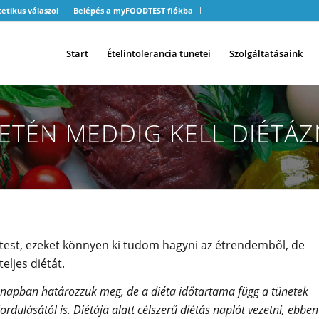
tetikus válaszol
Belépés a myFOODTEST fiókba
Start
Ételintolerancia tünetei
Szolgáltatásaink
ETÉN MEDDIG KELL DIÉTÁZ
odtest, ezeket könnyen ki tudom hagyni az étrendemből, de
eljes diétát.
ónapban határozzuk meg, de a diéta időtartama függ a tünetek
ordulásától is. Diétája alatt célszerű diétás naplót vezetni, ebben