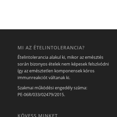
MI AZ ÉTELINTOLERANCIA?
Ételintolerancia alakul ki, mikor az emésztés
során bizonyos ételek nem képesek felszívódni
így az emésztetlen komponensek kóros
immunreakciót váltanak ki.
Szakmai működési engedély száma:
PE-06R/033/02479/2015.
KÖVESS MINKET