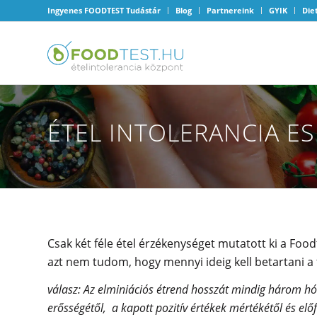
Ingyenes FOODTEST Tudástár
Blog
Partnereink
GYIK
Die
ÉTEL INTOLERANCIA ES
Csak két féle étel érzékenységet mutatott ki a Fo
azt nem tudom, hogy mennyi ideig kell betartani a t
válasz: Az elminiációs étrend hosszát mindig három h
erősségétől, a kapott pozitív értékek mértékétől és előf