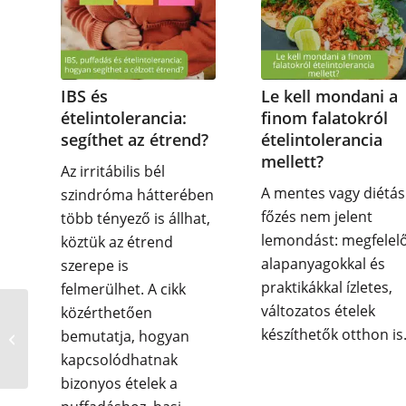
IBS és
Le kell mondani a
ételintolerancia:
finom falatokról
segíthet az étrend?
ételintolerancia
mellett?
Az irritábilis bél
A mentes vagy diétás
szindróma hátterében
főzés nem jelent
több tényező is állhat,
lemondást: megfelel
köztük az étrend
alapanyagokkal és
szerepe is
praktikákkal ízletes,
felmerülhet. A cikk
változatos ételek
közérthetően
Hogyan gyógyulhatnék
készíthetők otthon is
bemutatja, hogyan
fel gyorsabban az étel
intoleranciából?
kapcsolódhatnak
bizonyos ételek a