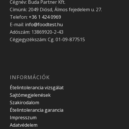
Cégnév: Buda Partner Kft.
Címünk: 2049 Diósd, Álmos fejedelem u. 27.
Telefon:
+36 1 424 0969
E-mail:
info@foodtest.hu
Adószám: 13869920-2-43
Cégjegyzékszám: Cg. 01-09-877515
INFORMÁCIÓK
Ételintolerancia vizsgálat
Sajtómegjelenések
Szakirodalom
Ételintolerancia garancia
Impresszum
Adatvédelem