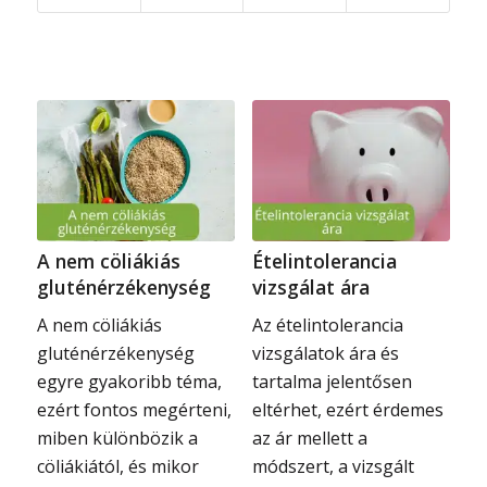
A nem cöliákiás
Ételintolerancia
gluténérzékenység
vizsgálat ára
A nem cöliákiás
Az ételintolerancia
gluténérzékenység
vizsgálatok ára és
egyre gyakoribb téma,
tartalma jelentősen
ezért fontos megérteni,
eltérhet, ezért érdemes
miben különbözik a
az ár mellett a
cöliákiától, és mikor
módszert, a vizsgált