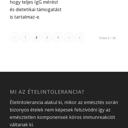
hogy teljes IgG mérést
és dietetikai támogatást
is tartalmaz-e.
‹
1
2
3
4
›
»
Oldal 2 / 56
MI AZ ÉTELINTOLERANCIA?
Ételintolerancia alakul ki, mikor az emésztés során
bizonyos ételek nem képesek felszívódni így az
emésztetlen komponensek kóros immunreakciót
váltanak ki.