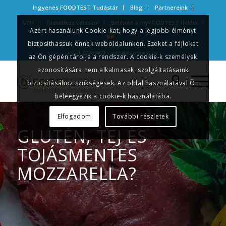
Ingyenes FOODTEST Tudástár
Blog
Partnereink
GYIK
Dietetikus válaszol
Belépés a myFOODTEST fiókba
Azért használunk Cookie-kat, hogy a legjobb élményt
biztosíthassuk önnek weboldalunkon. Ezeket a fájlokat
+36 1 424 0969
info@foodtest.hu
az Ön gépén tárolja a rendszer. A cookie-k személyek
azonosítására nem alkalmasak, szolgáltatásaink
biztosításához szükségesek. Az oldal használatával Ön
beleegyezik a cookie-k használatába.
Elfogadom
További részletek
GLUTÉN, TEJ ÉS
TOJÁSMENTES
MOZZARELLA?