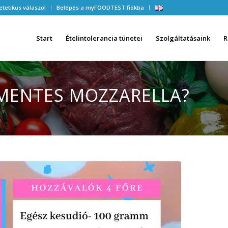
etetikus válaszol
Belépés a myFOODTEST fiókba
Start
Ételintolerancia tünetei
Szolgáltatásaink
R
SMENTES MOZZARELLA?