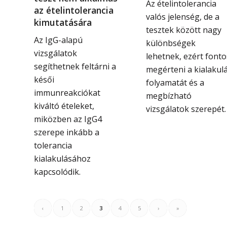
Az ételintolerancia
az ételintolerancia
valós jelenség, de a
kimutatására
tesztek között nagy
Az IgG-alapú
különbségek
vizsgálatok
lehetnek, ezért fonto
segíthetnek feltárni a
megérteni a kialakul
késői
folyamatát és a
immunreakciókat
megbízható
kiváltó ételeket,
vizsgálatok szerepét.
miközben az IgG4
szerepe inkább a
tolerancia
kialakulásához
kapcsolódik.
‹
1
2
3
4
5
›
»