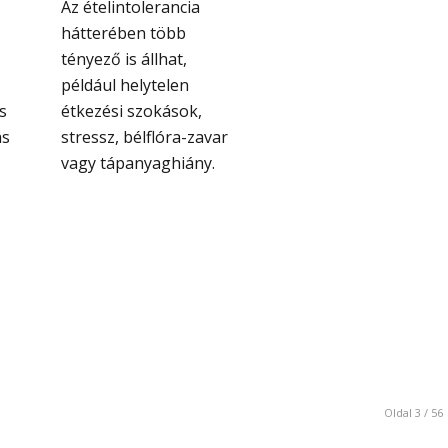
Az ételintolerancia
hátterében több
tényező is állhat,
például helytelen
s
étkezési szokások,
ás
stressz, bélflóra-zavar
vagy tápanyaghiány.
Oldal 3 / 56