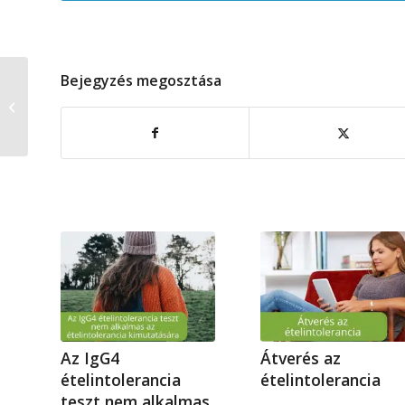
Bejegyzés megosztása
Kávé, saláta és
gyógynövény
egyszerre!
Az IgG4
Átverés az
ételintolerancia
ételintolerancia
teszt nem alkalmas