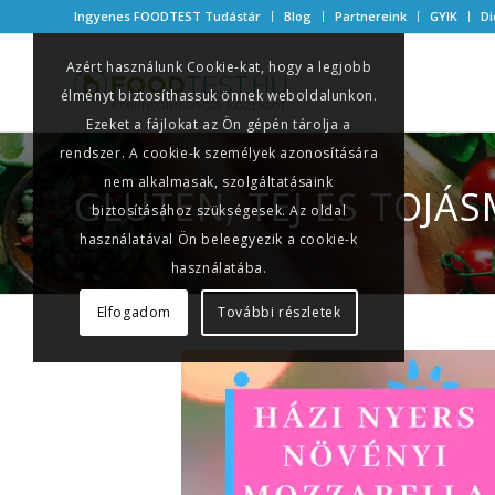
Ingyenes FOODTEST Tudástár
Blog
Partnereink
GYIK
Di
Azért használunk Cookie-kat, hogy a legjobb
élményt biztosíthassuk önnek weboldalunkon.
Ezeket a fájlokat az Ön gépén tárolja a
rendszer. A cookie-k személyek azonosítására
nem alkalmasak, szolgáltatásaink
GLUTÉN, TEJ ÉS TOJÁ
biztosításához szükségesek. Az oldal
használatával Ön beleegyezik a cookie-k
használatába.
Elfogadom
További részletek