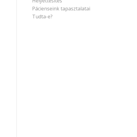
Helyettesítés
Pácienseink tapasztalatai
Tudta-e?