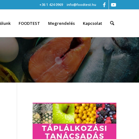
+36 1 424 0969
info@foodtest.hu
ólunk
FOODTEST
Megrendelés
Kapcsolat