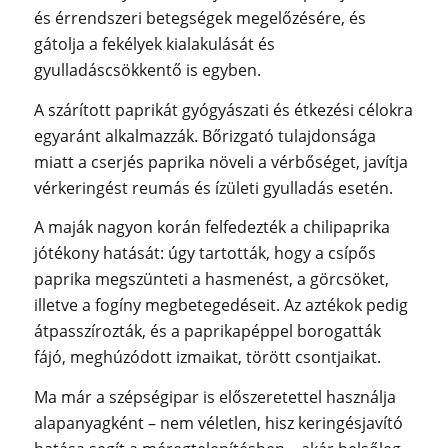
és érrendszeri betegségek megelőzésére, és
gátolja a fekélyek kialakulását és
gyulladáscsökkentő is egyben.
A szárított paprikát gyógyászati és étkezési célokra
egyaránt alkalmazzák. Bőrizgató tulajdonsága
miatt a cserjés paprika növeli a vérbőséget, javítja
vérkeringést reumás és ízületi gyulladás esetén.
A maják nagyon korán felfedezték a chilipaprika
jótékony hatását: úgy tartották, hogy a csípős
paprika megszünteti a hasmenést, a görcsöket,
illetve a fogíny megbetegedéseit. Az aztékok pedig
átpasszírozták, és a paprikapéppel borogatták
fájó, meghúzódott izmaikat, törött csontjaikat.
Ma már a szépségipar is előszeretettel használja
alapanyagként – nem véletlen, hisz keringésjavító