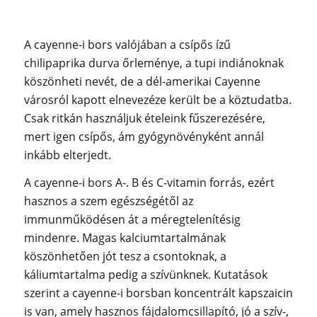
A cayenne-i bors valójában a csípős ízű
chilipaprika durva őrleménye, a tupi indiánoknak
köszönheti nevét, de a dél-amerikai Cayenne
városról kapott elnevezéze került be a köztudatba.
Csak ritkán használju
k ételeink fűszerezésére,
mert igen csípős, ám gyógynövényként annál
inkább elterjedt.
A cayenne-i bors A-. B és C-vitamin forrás, ezért
hasznos a szem egészségétől az
immunműködésen át a méregtelenítésig
mindenre. Magas kalciumtartalmának
köszönhetően jót tesz a csontoknak, a
káliumtartalma pedig a szívünknek. Kutatások
szerint a cayenne-i borsban koncentrált kapszaicin
is van, amely hasznos fájdalomcsillapító, jó a szív-,