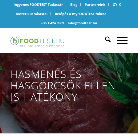
Ingyenes FOODTEST Tudástár
Blog
Partnereink
GYIK
Dietetikus válaszol
Belépés a myFOODTEST fiókba
+36 1 424 0969
info@foodtest.hu
HASMENÉS ÉS
HASGÖRCSÖK ELLEN
IS HATÉKONY