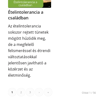
Ételintolerancia a
családban
Az ételintolerancia
sokszor rejtett tünetek
mögött húzódik meg,
de a megfelelő
felismeréssel és étrendi
változtatásokkal
jelentősen javítható a
közérzet és az
életminőség.
1
2
3
›
»
Oldal 1 / 56