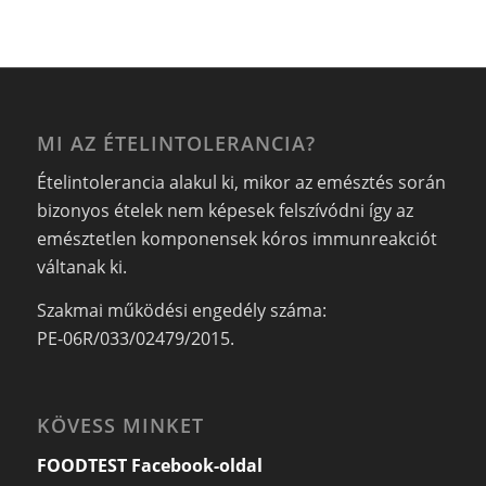
MI AZ ÉTELINTOLERANCIA?
Ételintolerancia alakul ki, mikor az emésztés során
bizonyos ételek nem képesek felszívódni így az
emésztetlen komponensek kóros immunreakciót
váltanak ki.
Szakmai működési engedély száma:
PE-06R/033/02479/2015.
KÖVESS MINKET
FOODTEST Facebook-oldal