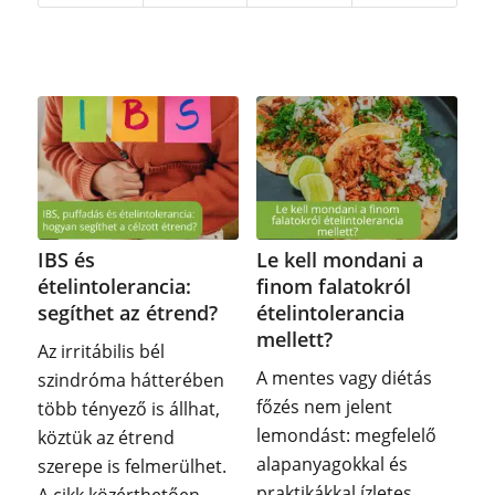
IBS és
Le kell mondani a
ételintolerancia:
finom falatokról
segíthet az étrend?
ételintolerancia
mellett?
Az irritábilis bél
A mentes vagy diétás
szindróma hátterében
főzés nem jelent
több tényező is állhat,
lemondást: megfelelő
köztük az étrend
alapanyagokkal és
szerepe is felmerülhet.
praktikákkal ízletes,
A cikk közérthetően