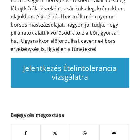
hatása segít a méregtelenítésben – akár belsőleg
léböjtkúrák részeként, akár külsőleg, krémekben,
olajokban. Aki például használt már cayenne-i
borsos masszázsolajat, nagyon jól tudja, hogy
pillanatok alatt kivörösödik tőle a bőr, gyorsan
hat. Ugyanakkor előfordulhat cayenne-i bors
érzékenység is, figyeljen a tünetekre!
Jelentkezés Ételintolerancia
vizsgálatra
Bejegyzés megosztása