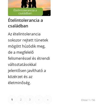
Ételintolerancia a
családban
Az ételintolerancia
sokszor rejtett tünetek
mögött húzódik meg,
de a megfelelő
felismeréssel és étrendi
változtatásokkal
jelentősen javítható a
közérzet és az
életminőség.
1
2
3
›
»
Oldal 1 / 56