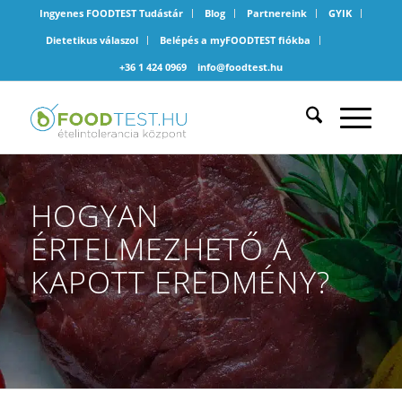
Ingyenes FOODTEST Tudástár
Blog
Partnereink
GYIK
Dietetikus válaszol
Belépés a myFOODTEST fiókba
+36 1 424 0969
info@foodtest.hu
HOGYAN
ÉRTELMEZHETŐ A
KAPOTT EREDMÉNY?