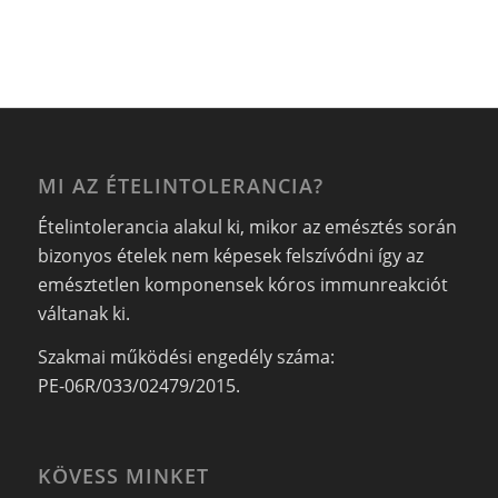
MI AZ ÉTELINTOLERANCIA?
Ételintolerancia alakul ki, mikor az emésztés során
bizonyos ételek nem képesek felszívódni így az
emésztetlen komponensek kóros immunreakciót
váltanak ki.
Szakmai működési engedély száma:
PE-06R/033/02479/2015.
KÖVESS MINKET