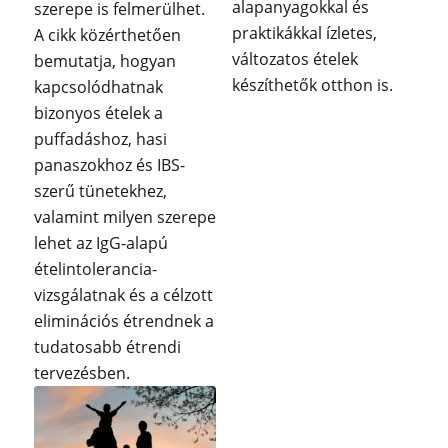
alapanyagokkal és
szerepe is felmerülhet.
praktikákkal ízletes,
A cikk közérthetően
változatos ételek
bemutatja, hogyan
készíthetők otthon is.
kapcsolódhatnak
bizonyos ételek a
puffadáshoz, hasi
panaszokhoz és IBS-
szerű tünetekhez,
valamint milyen szerepe
lehet az IgG-alapú
ételintolerancia-
vizsgálatnak és a célzott
eliminációs étrendnek a
tudatosabb étrendi
tervezésben.