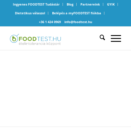
Ingyenes FOODTEST Tudástár
Blog
Partnereink
GYIK
Dietetikus válaszol
Belépés a myFOODTEST fiókba
+36 1 424 0969
info@foodtest.hu
LEGYEN ÖN IS
FOODTEST 200+
SZOLGÁLTATÓ!