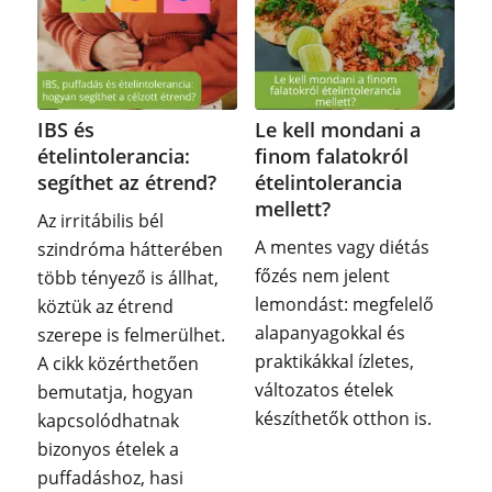
IBS és
Le kell mondani a
ételintolerancia:
finom falatokról
segíthet az étrend?
ételintolerancia
mellett?
Az irritábilis bél
A mentes vagy diétás
szindróma hátterében
főzés nem jelent
több tényező is állhat,
lemondást: megfelelő
köztük az étrend
alapanyagokkal és
szerepe is felmerülhet.
praktikákkal ízletes,
A cikk közérthetően
változatos ételek
bemutatja, hogyan
készíthetők otthon is.
kapcsolódhatnak
bizonyos ételek a
puffadáshoz, hasi