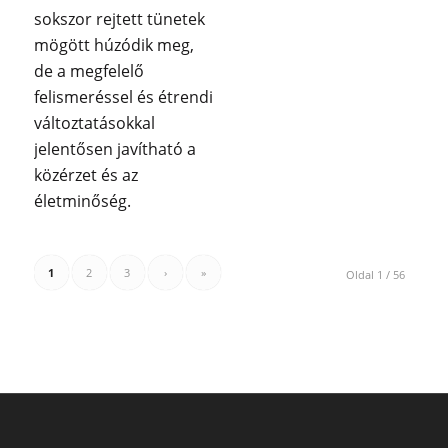
sokszor rejtett tünetek
mögött húzódik meg,
de a megfelelő
felismeréssel és étrendi
változtatásokkal
jelentősen javítható a
közérzet és az
életminőség.
1
2
3
›
»
Oldal 1 / 56