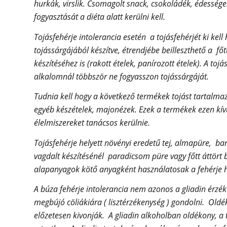
hurkák, virslik. Csomagolt snack, csokoládék, édessége
fogyasztását a diéta alatt kerülni kell.
Tojásfehérje intolerancia esetén a tojásfehérjét ki kell
tojássárgájából készítve, étrendjébe beilleszthető a fő
készítéséhez is (rakott ételek, panírozott ételek). A tojá
alkalomnál többször ne fogyasszon tojássárgáját.
Tudnia kell hogy a következő termékek tojást tartalm
egyéb készételek, majonézek. Ezek a termékek ezen kívül
élelmiszereket tanácsos kerülnie.
Tojásfehérje helyett növényi eredetű tej, almapüre, ban
vagdalt készítésénél paradicsom püre vagy főtt áttört 
alapanyagok kötő anyagként használatosak a fehérje h
A búza fehérje intolerancia nem azonos a gliadin érzék
megbújó cöliákiára ( lisztérzékenység ) gondolni. Oldé
előzetesen kivonják. A gliadin alkoholban oldékony, a t