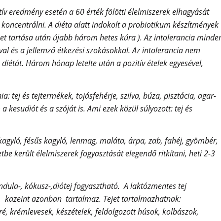
tív eredmény esetén a 60 érték fölötti élelmiszerek elhagyását
 koncentrálni. A diéta alatt indokolt a probiotikum készítmények
et tartása után újabb három hetes kúra ). Az intolerancia minde
al és a jellemző étkezési szokásokkal. Az intolerancia nem
ó diétát. Három hónap letelte után a pozitív ételek egyesével,
: tej és tejtermékek, tojásfehérje, szilva, búza, pisztácia, agar-
 kesudiót és a szóját is. Ami ezek közül súlyozott: tej és
 kagyló, fésűs kagyló, lenmag, maláta, árpa, zab, fahéj, gyömbér,
be került élelmiszerek fogyasztását elegendő ritkítani, heti 2-3
dula-, kókusz-,diótej fogyasztható. A laktózmentes tej
 , kazeint azonban tartalmaz. Tejet tartalmazhatnak:
ré, krémlevesek, készételek, feldolgozott húsok, kolbászok,