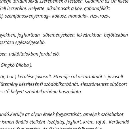
hérje tartalmukkal szerepelnek a testben. Gliadinra az Ön lelete
 kell lecserélni. Helyette alkalmasak a köv. gabonafélék:
éj, szentjánoskenyérmag-, kókusz, mandula-, rizs-,rozs-,
tményekben, joghurtban, süteményekben, lekvárokban, befőttekben
gyasztása egészségesebb.
n, üdítőitalokban fordul elő.
 Gingkó Biloba ).
 sör, bor ) kerülése javasolt. Étrendje cukor tartalmát is javasolt
 Sütemény készítésénél szódabikarbónát, élesztőmentes sütőport
lesztő helyett szódabikarbóna használata.
andó.Kerülje az olyan ételek fogyasztását, amelyek szójababot
ismert önálló ételként (szójatej, joghurt, krém, tofu) . Kerülend