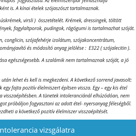
ennapos fogyasztása. Az élelmiszeripar felhasználja
ént is. A kínai ételek szójaszószt tartalmaznak.
úskrémek, virsli ) összetételét. Krémek, dressingek, töltött
nyek, fagylaltporok, pudingok, rágógumi is tartalmazhat szóját.
in, conglicin, szójafehérje izolátum, szójakoncentrátum,
ományjavító és módosító anyag jelölése : E322 ( szójalecitin ).
sztása egészségesebb. A szalámik nem tartalmaznak szóját, a jó
 után lehet és kell is megkezdeni. A következő sorrend javasolt:
 egy fajta pozitív élelmiszert építsen vissza. Egy – egy kis étel
i a visszaépítésben. A tünetek intoleranciánál elhúzódóan, nem
ot próbáljon fogyasztani az adott étel- nyersanyag féleségből.
heti a következő pozitív élelmiszer visszaépítését.
intolerancia vizsgálatra