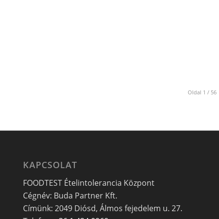
Oldal 1 / 56
KAPCSOLAT
FOODTEST Ételintolerancia Központ
Cégnév: Buda Partner Kft.
Címünk: 2049 Diósd, Álmos fejedelem u. 27.