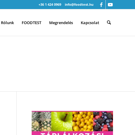
+36 1 424 0969
info@foodtest.hu
Rólunk
FOODTEST
Megrendelés
Kapcsolat
INDEN ILYEN ÉTELRŐL