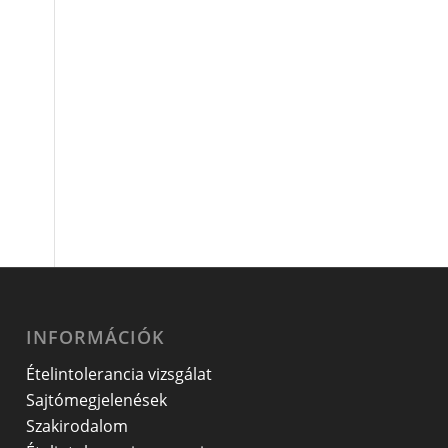
INFORMÁCIÓK
Ételintolerancia vizsgálat
Sajtómegjelenések
Szakirodalom