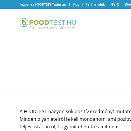
Ingyenes FOODTEST Tudástár
Blog
Partnereink
GYIK
Die
MINDEN MÁSODIK ÉTEL
LE KELL MONDANOM?
A FOODTEST nagyon sok pozitív eredményt mutatott
Minden olyan ételről le kell mondanom, ami pozití
teljes listát arról, hogy mit ehetek és mit nem.