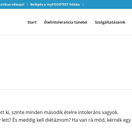
tetikus válaszol
Belépés a myFOODTEST fiókba
Start
Ételintolerancia tünetei
Szolgáltatásaink
RE INTOLERÁNS VAGYOK, M
 ki, szinte minden második ételre intoleráns vagyok.
v lett? És meddig kell diétáznom? Ha van rá mód, kérnék egy