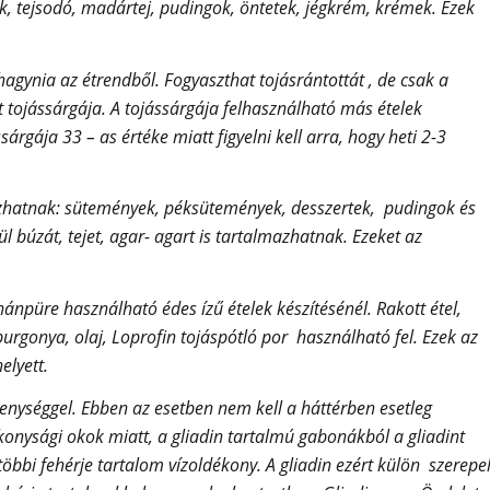
k, tejsodó, madártej, pudingok, öntetek, jégkrém, krémek. Ezek
 hagynia az étrendből. Fogyaszthat tojásrántottát , de csak a
tt tojássárgája. A tojássárgája felhasználható más ételek
ssárgája 33 – as értéke miatt figyelni kell arra, hogy heti 2-3
azhatnak: sütemények, péksütemények, desszertek, pudingok és
 búzát, tejet, agar- agart is tartalmazhatnak. Ezeket az
ánpüre használható édes ízű ételek készítésénél. Rakott étel,
burgonya, olaj, Loprofin tojáspótló por használható fel. Ezek az
elyett.
enységgel. Ebben az esetben nem kell a háttérben esetleg
konysági okok miatt, a gliadin tartalmú gabonákból a gliadint
öbbi fehérje tartalom vízoldékony. A gliadin ezért külön szerepe