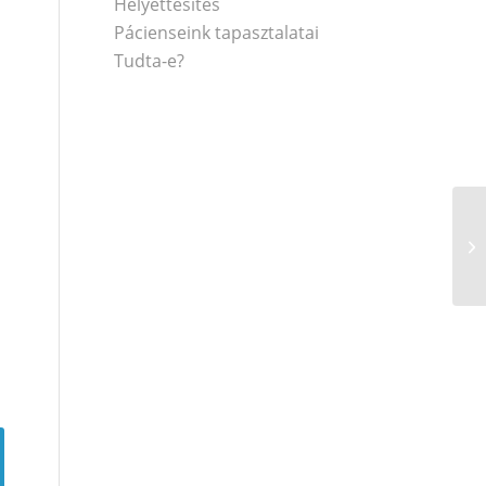
Helyettesítés
Pácienseink tapasztalatai
Tudta-e?