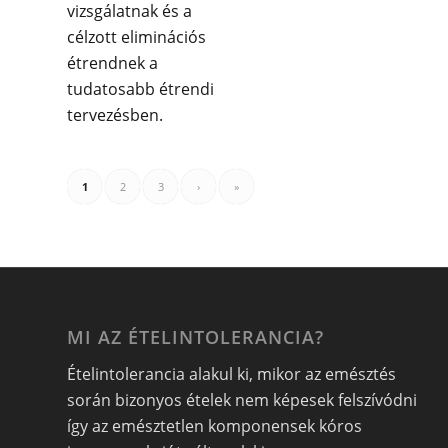
vizsgálatnak és a
célzott eliminációs
étrendnek a
tudatosabb étrendi
tervezésben.
1
2
3
›
»
MI AZ ÉTELINTOLERANCIA?
Ételintolerancia alakul ki, mikor az emésztés
során bizonyos ételek nem képesek felszívódni
így az emésztetlen komponensek kóros