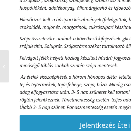
a szójaliszt, szójakocka, szójapehely, szójaszósz mind
húspótlóként, adalékanyag, állományjavító és ízfokozók
Ellenőrizni kell a húsipari készítmények (felvágottak, h
csokoládé, majonéz, margarinok, cukrászipari készítmé
Szója összetevőre utalnak a következő kifejezések: glic
szójalecitin, Soluprát. Szójaszármazékot tartalmazó áll
Felvágott félék helyett házilag készített húsárú fogya
Ízületi problémáim
vannak feltehetően
minőségű táblás sonkák szintén szója mentesek.
ételintolerancia miatt,
milyen ételeket...
Az ételek visszaépítését a három hónapos diéta letelte
tej és tejtermékek, tojásfehérje, szója, búza. Mindig csak
adag elfogyasztása után, 3- 5 nap szünetet kell tartan
rögtön jelentkeznek. Tünetmentesség esetén teljes adag
Újabb 3- 5 nap szünet. Panaszmentesség esetén megkezd
Jelentkezés Étel