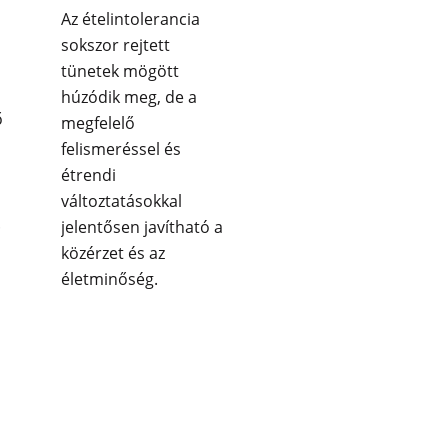
Az ételintolerancia
sokszor rejtett
tünetek mögött
húzódik meg, de a
ő
megfelelő
felismeréssel és
étrendi
változtatásokkal
.
jelentősen javítható a
közérzet és az
életminőség.