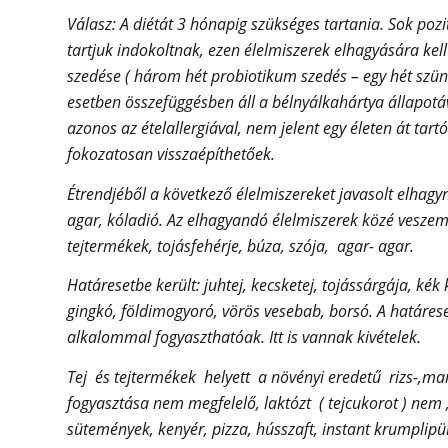
Válasz:
A diétát 3 hónapig szükséges tartania. Sok pozi
tartjuk indokoltnak, ezen élelmiszerek elhagyására kell
szedése ( három hét probiotikum szedés – egy hét szün
esetben összefüggésben áll a bélnyálkahártya állapotáv
azonos az ételallergiával, nem jelent egy életen át tart
fokozatosan visszaépíthetőek.
Étrendjéből a következő élelmiszereket javasolt elhagynia
agar, kóladió. Az elhagyandó élelmiszerek közé veszem a
tejtermékek, tojásfehérje, búza, szója, agar- agar.
Határesetbe került: juhtej, kecsketej, tojássárgája, kék
gingkó, földimogyoró, vörös vesebab, borsó. A határeset
alkalommal fogyaszthatóak. Itt is vannak kivételek.
Tej és tejtermékek helyett a növényi eredetű rizs-,man
fogyasztása nem megfelelő, laktózt ( tejcukorot ) nem
sütemények, kenyér, pizza, hússzaft, instant krumplipü