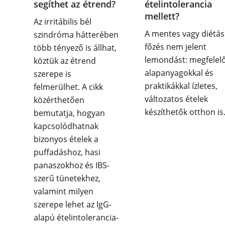
segíthet az étrend?
ételintolerancia
mellett?
Az irritábilis bél
A mentes vagy diétás
szindróma hátterében
főzés nem jelent
több tényező is állhat,
lemondást: megfelel
köztük az étrend
alapanyagokkal és
szerepe is
praktikákkal ízletes,
felmerülhet. A cikk
változatos ételek
közérthetően
készíthetők otthon is
bemutatja, hogyan
kapcsolódhatnak
bizonyos ételek a
puffadáshoz, hasi
panaszokhoz és IBS-
szerű tünetekhez,
valamint milyen
szerepe lehet az IgG-
alapú ételintolerancia-