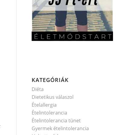
KATEGÓRIÁK
Diéta
Dietetikus válaszol
Ételallergia
Ételintolerancia
Ételintolerancia tünet
ő
Gyermek ételintolerancia