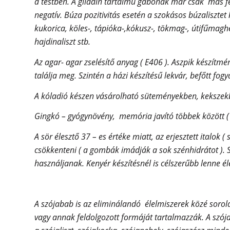
a testben. A gliadin tartalmú gabonák már csak más fe
negatív. Búza pozitivitás esetén a szokásos búzalisztet
kukorica, köles-, tápióka-,kókusz-, tökmag-, útifűmagh
hajdinaliszt stb.
Az agar- agar zselésítő anyag ( E406 ). Aszpik készí
találja meg. Szintén a házi készítésű lekvár, befőtt fo
A kóladió készen vásárolható süteményekben, kekszekbe
Gingkó – gyógynövény, memória javító többek között (
A sör élesztő 37 – es értéke miatt, az erjesztett italok (
csökkenteni ( a gombák imádják a sok szénhidrátot ).
használjanak. Kenyér készítésnél is célszerűbb lenne é
A szójabab is az eliminálandó élelmiszerek közé sorol
vagy annak feldolgozott formáját tartalmazzák. A szója 