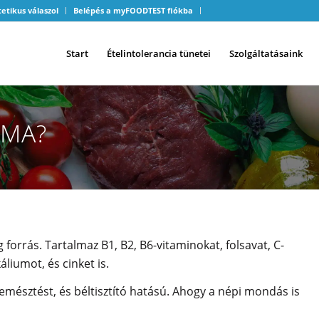
tetikus válaszol
Belépés a myFOODTEST fiókba
Start
Ételintolerancia tünetei
Szolgáltatásaink
LMA?
 forrás. Tartalmaz B1, B2, B6-vitaminokat, folsavat, C-
liumot, és cinket is.
 emésztést, és béltisztító hatású. Ahogy a népi mondás is