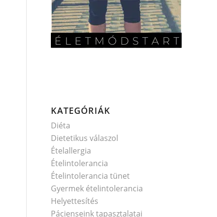
KATEGÓRIÁK
Diéta
Dietetikus válaszol
Ételallergia
Ételintolerancia
Ételintolerancia tünet
Gyermek ételintolerancia
Helyettesítés
Pácienseink tapasztalatai