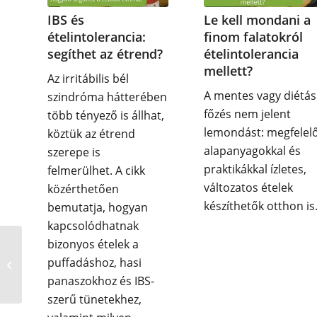
IBS és
Le kell mondani a
ételintolerancia:
finom falatokról
segíthet az étrend?
ételintolerancia
mellett?
Az irritábilis bél
A mentes vagy diétás
szindróma hátterében
főzés nem jelent
több tényező is állhat,
lemondást: megfelel
köztük az étrend
alapanyagokkal és
szerepe is
praktikákkal ízletes,
felmerülhet. A cikk
változatos ételek
közérthetően
készíthetők otthon is
bemutatja, hogyan
kapcsolódhatnak
bizonyos ételek a
Mákos süti a
puffadáshoz, hasi
fiatalságért?
panaszokhoz és IBS-
szerű tünetekhez,