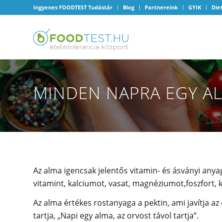
Ingyenes FOODTEST Tudástár
Blog
Partnereink
GYIK
Die
MINDEN NAPRA EGY A
Az alma igencsak jelentős vitamin- és ásványi anyag
vitamint, kalciumot, vasat, magnéziumot,foszfort, ká
Az alma értékes rostanyaga a pektin, ami javítja az
tartja, „Napi egy alma, az orvost távol tartja”.