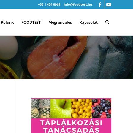
+36 1 424 0969
info@foodtest.hu
Rólunk
FOODTEST
Megrendelés
Kapcsolat