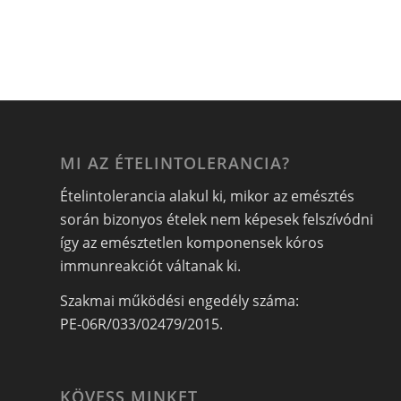
MI AZ ÉTELINTOLERANCIA?
Ételintolerancia alakul ki, mikor az emésztés
során bizonyos ételek nem képesek felszívódni
így az emésztetlen komponensek kóros
immunreakciót váltanak ki.
Szakmai működési engedély száma:
PE-06R/033/02479/2015.
KÖVESS MINKET