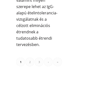
valamint milyen
szerepe lehet az IgG-
alapú ételintolerancia-
vizsgálatnak és a
célzott eliminációs
étrendnek a
tudatosabb étrendi
tervezésben.
1
2
3
›
»