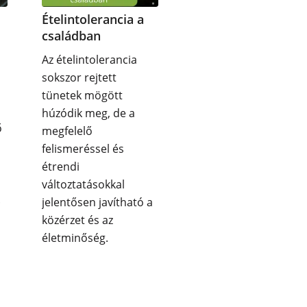
Ételintolerancia a
családban
Az ételintolerancia
sokszor rejtett
tünetek mögött
húzódik meg, de a
ő
megfelelő
felismeréssel és
étrendi
változtatásokkal
.
jelentősen javítható a
közérzet és az
életminőség.