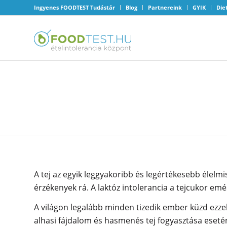
Ingyenes FOODTEST Tudástár
Blog
Partnereink
GYIK
Die
MINDEN TIZEDIK EMBER
A tej az egyik leggyakoribb és legértékesebb élelm
érzékenyek rá. A laktóz intolerancia a tejcukor em
A világon legalább minden tizedik ember küzd ezzel
alhasi fájdalom és hasmenés tej fogyasztása eseté