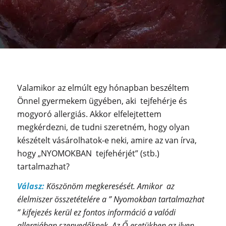
Valamikor az elmúlt egy hónapban beszéltem
Önnel gyermekem ügyében, aki tejfehérje és
mogyoró allergiás. Akkor elfelejtettem
megkérdezni, de tudni szeretném, hogy olyan
készételt vásárolhatok-e neki, amire az van írva,
hogy „NYOMOKBAN tejfehérjét” (stb.)
tartalmazhat?
Válasz:
Köszönöm megkeresését. Amikor az
élelmiszer összetételére a ” Nyomokban tartalmazhat
” kifejezés kerül ez fontos információ a valódi
allergiában szenvedőknek. Az Ő esetükben az ilyen