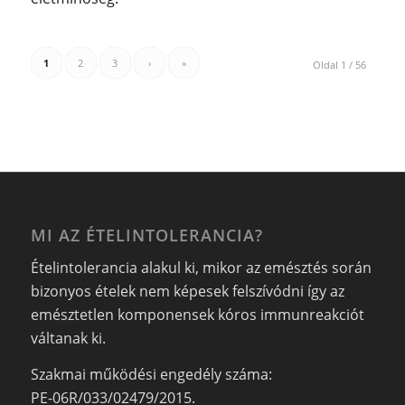
1
2
3
›
»
Oldal 1 / 56
MI AZ ÉTELINTOLERANCIA?
Ételintolerancia alakul ki, mikor az emésztés során
bizonyos ételek nem képesek felszívódni így az
emésztetlen komponensek kóros immunreakciót
váltanak ki.
Szakmai működési engedély száma:
PE-06R/033/02479/2015.