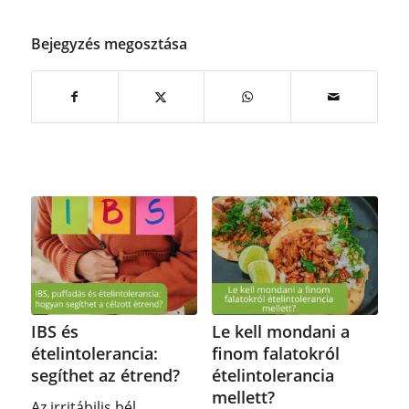
Bejegyzés megosztása
IBS és
Le kell mondani a
ételintolerancia:
finom falatokról
segíthet az étrend?
ételintolerancia
mellett?
Az irritábilis bél