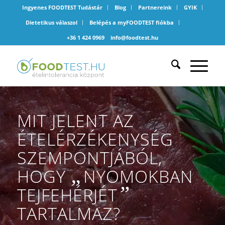
Ingyenes FOODTEST Tudástár
Blog
Partnereink
GYIK
Dietetikus válaszol
Belépés a myFOODTEST fiókba
+36 1 424 0969
info@foodtest.hu
MIT JELENT AZ
ÉTELÉRZÉKENYSÉG
SZEMPONTJÁBÓL,
„
HOGY
NYOMOKBAN
”
TEJFEHÉRJÉT
TARTALMAZ?