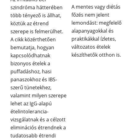
A mentes vagy diétás
szindróma hátterében
főzés nem jelent
több tényező is állhat,
lemondást: megfelelő
köztük az étrend
alapanyagokkal és
szerepe is felmerülhet.
praktikákkal ízletes,
A cikk közérthetően
változatos ételek
bemutatja, hogyan
készíthetők otthon is.
kapcsolódhatnak
bizonyos ételek a
puffadáshoz, hasi
panaszokhoz és IBS-
szerű tünetekhez,
valamint milyen szerepe
lehet az IgG-alapú
ételintolerancia-
vizsgálatnak és a célzott
eliminációs étrendnek a
tudatosabb étrendi