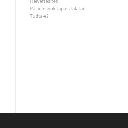
Helyettesítés
Pácienseink tapasztalatai
Tudta-e?