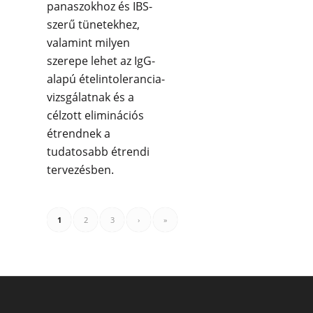
panaszokhoz és IBS-
szerű tünetekhez,
valamint milyen
szerepe lehet az IgG-
alapú ételintolerancia-
vizsgálatnak és a
célzott eliminációs
étrendnek a
tudatosabb étrendi
tervezésben.
1
2
3
›
»