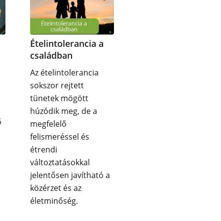
Ételintolerancia a
családban
Az ételintolerancia
sokszor rejtett
tünetek mögött
húzódik meg, de a
ő
megfelelő
felismeréssel és
étrendi
változtatásokkal
.
jelentősen javítható a
közérzet és az
életminőség.