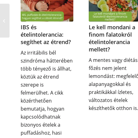
Mit jelent az
ételérzékenység
szempontjából, hogy
IBS és
Le kell mondani a
„Nyomokban
ételintolerancia:
finom falatokról
tejfehérjét”...
segíthet az étrend?
ételintolerancia
mellett?
Az irritábilis bél
A mentes vagy diétás
szindróma hátterében
főzés nem jelent
több tényező is állhat,
lemondást: megfelel
köztük az étrend
alapanyagokkal és
szerepe is
praktikákkal ízletes,
felmerülhet. A cikk
változatos ételek
közérthetően
készíthetők otthon is
bemutatja, hogyan
kapcsolódhatnak
bizonyos ételek a
puffadáshoz, hasi