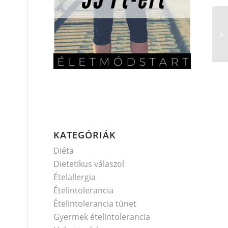
KATEGÓRIÁK
Diéta
Dietetikus válaszol
Ételallergia
Ételintolerancia
Ételintolerancia tünet
Gyermek ételintolerancia