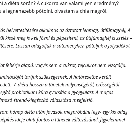
elni a diéta során? A cukorra van valamilyen eredmény?
z a legnehezebb pótolni, olvastam a chia magról,
jás helyettesítésére alkalmas az áztatott lenmag, útifűmaghéj, A
l kissé meg is kell főzni és pépesíteni, az útifűmaghéj is zselés –
tésére. Lassan adagoljuk a süteményhez, pótoljuk a folyadékot
at fehérje alapú, vagyis sem a cukrot, tejcukrot nem vizsgálja.
liminációját tartjuk szükségesnek. A határesetbe került
dett. A diéta hossza a tünetek milyenségétől, erősségétől
segítő probiotikum kúra gyorsítja a gyógyulást. A magas
mazó étrend-kiegészítő választása megfelelő.
három hónap diéta után javasolt megpróbálni (egy- egy kis adag
aépítés ideje alatt fontos a tünetek változásának figyelemmel