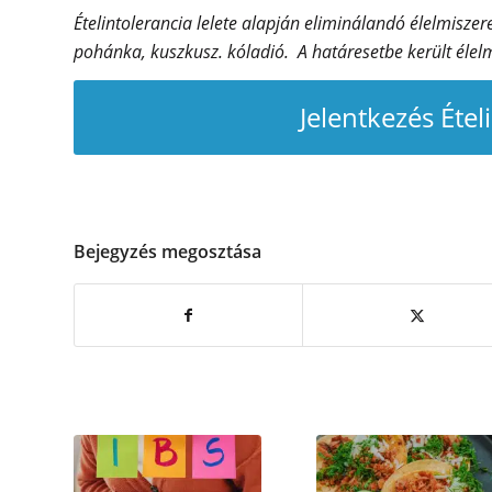
Ételintolerancia lelete alapján eliminálandó élelmiszerek
pohánka, kuszkusz. kóladió. A határesetbe került élel
Jelentkezés Étel
Bejegyzés megosztása