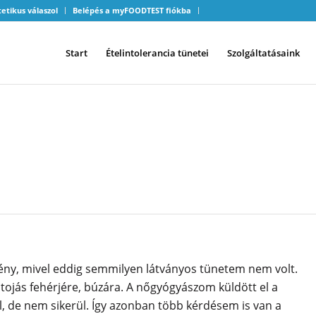
tetikus válaszol
Belépés a myFOODTEST fiókba
Start
Ételintolerancia tünetei
Szolgáltatásaink
KENY, HASZNÁLHATOM-E HE
ny, mivel eddig semmilyen látványos tünetem nem volt.
 tojás fehérjére, búzára. A nőgyógyászom küldött el a
, de nem sikerül. Így azonban több kérdésem is van a