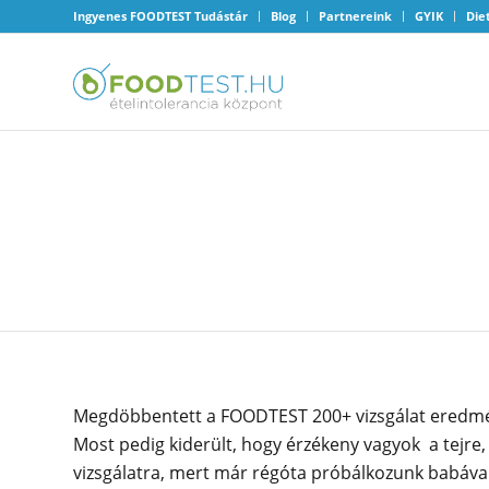
Ingyenes FOODTEST Tudástár
Blog
Partnereink
GYIK
Die
TOJÁSRA VAGYOK ÉRZÉ
MAGOT?
Megdöbbentett a FOODTEST 200+ vizsgálat eredmé
Most pedig kiderült, hogy érzékeny vagyok a tejre,
vizsgálatra, mert már régóta próbálkozunk babával