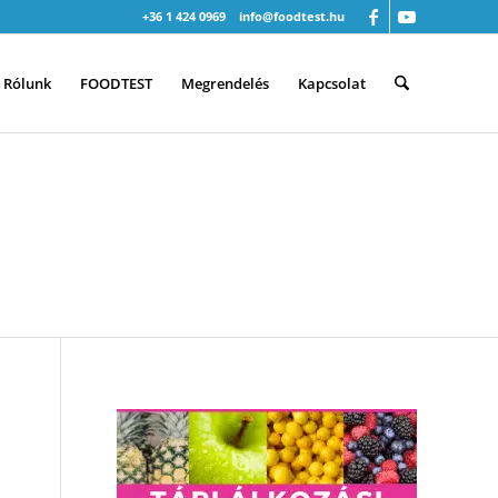
+36 1 424 0969
info@foodtest.hu
Rólunk
FOODTEST
Megrendelés
Kapcsolat
LYETTE A CHIA