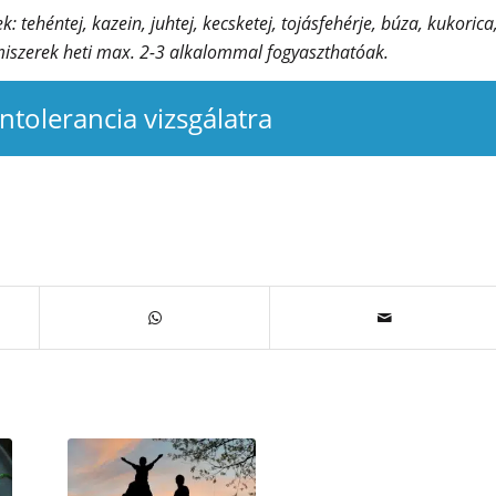
: tehéntej, kazein, juhtej, kecsketej, tojásfehérje, búza, kukorica
miszerek heti max. 2-3 alkalommal fogyaszthatóak.
intolerancia vizsgálatra