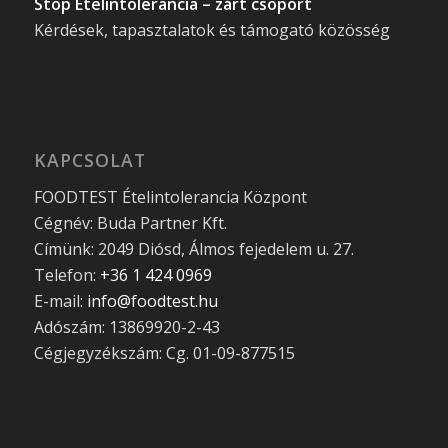
Stop Ételintolerancia – zárt csoport
Kérdések, tapasztalatok és támogató közösség
KAPCSOLAT
FOODTEST Ételintolerancia Központ
Cégnév: Buda Partner Kft.
Címünk: 2049 Diósd, Álmos fejedelem u. 27.
Telefon:
+36 1 424 0969
E-mail:
info@foodtest.hu
Adószám: 13869920-2-43
Cégjegyzékszám: Cg. 01-09-877515