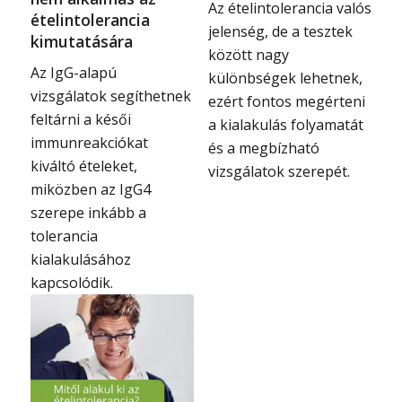
Az ételintolerancia valós
ételintolerancia
jelenség, de a tesztek
kimutatására
között nagy
Az IgG-alapú
különbségek lehetnek,
vizsgálatok segíthetnek
ezért fontos megérteni
feltárni a késői
a kialakulás folyamatát
immunreakciókat
és a megbízható
kiváltó ételeket,
vizsgálatok szerepét.
miközben az IgG4
szerepe inkább a
tolerancia
kialakulásához
kapcsolódik.