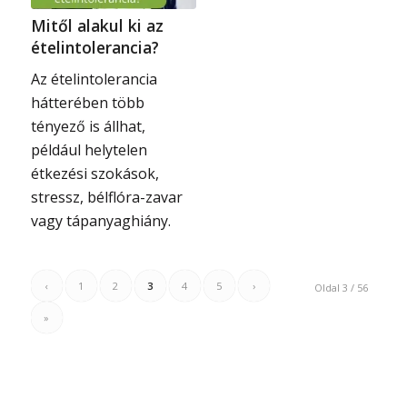
Mitől alakul ki az
ételintolerancia?
Az ételintolerancia
hátterében több
tényező is állhat,
például helytelen
étkezési szokások,
stressz, bélflóra-zavar
vagy tápanyaghiány.
‹
1
2
3
4
5
›
Oldal 3 / 56
»