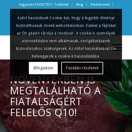
Ingyenes FOODTEST Tudástár
Blog
Partnereink
GYIK
Dietetikus válaszol
Belépés a myFOODTEST fiókba
Azért használunk Cookie-kat, hogy a legjobb élményt
biztosíthassuk önnek weboldalunkon. Ezeket a fájlokat
+36 1 424 0969
info@foodtest.hu
az Ön gépén tárolja a rendszer. A cookie-k személyek
azonosítására nem alkalmasak, szolgáltatásaink
biztosításához szükségesek. Az oldal használatával Ön
beleegyezik a cookie-k használatába.
Elfogadom
További részletek
NÖVÉNYEKBEN IS
MEGTALÁLHATÓ A
FIATALSÁGÉRT
FELELŐS Q10!