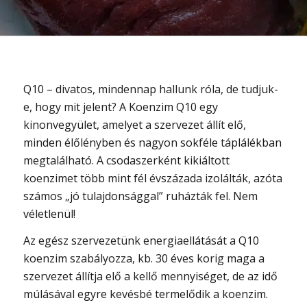
Q10 – divatos, mindennap hallunk róla, de tudjuk-
e, hogy mit jelent? A Koenzim Q10 egy
kinonvegyület, amelyet a szervezet állít elő,
minden élőlényben és nagyon sokféle táplálékban
megtalálható. A csodaszerként kikiáltott
koenzimet több mint fél évszázada izolálták, azóta
számos „jó tulajdonsággal” ruházták fel. Nem
véletlenül!
Az egész szervezetünk energiaellátását a Q10
koenzim szabályozza, kb. 30 éves korig maga a
szervezet állítja elő a kellő mennyiséget, de az idő
múlásával egyre kevésbé termelődik a koenzim.