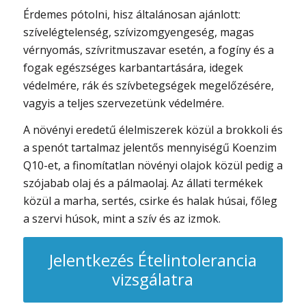
Érdemes pótolni, hisz általánosan ajánlott:
szívelégtelenség, szívizomgyengeség, magas
vérnyomás, szívritmuszavar esetén, a fogíny és a
fogak egészséges karbantartására, idegek
védelmére, rák és szívbetegségek megelőzésére,
vagyis a teljes szervezetünk védelmére.
A növényi eredetű élelmiszerek közül a brokkoli és
a spenót tartalmaz jelentős mennyiségű Koenzim
Q10-et, a finomítatlan növényi olajok közül pedig a
szójabab olaj és a pálmaolaj. Az állati termékek
közül a marha, sertés, csirke és halak húsai, főleg
a szervi húsok, mint a szív és az izmok.
Jelentkezés Ételintolerancia
vizsgálatra