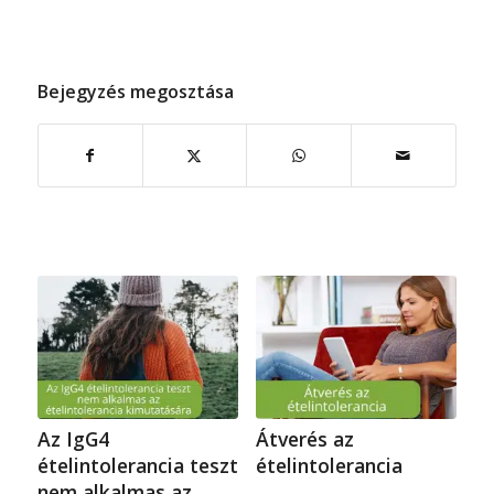
Bejegyzés megosztása
Az IgG4
Átverés az
ételintolerancia teszt
ételintolerancia
nem alkalmas az