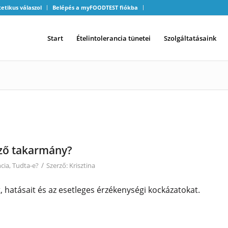
tetikus válaszol
Belépés a myFOODTEST fiókba
Start
Ételintolerancia tünetei
Szolgáltatásaink
őző takarmány?
/
ncia
,
Tudta-e?
Szerző:
Krisztina
 hatásait és az esetleges érzékenységi kockázatokat.