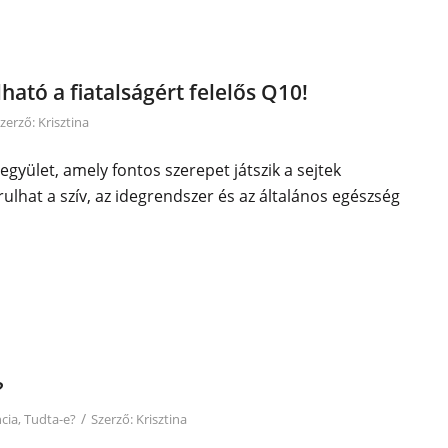
ató a fiatalságért felelős Q10!
zerző:
Krisztina
gyület, amely fontos szerepet játszik a sejtek
lhat a szív, az idegrendszer és az általános egészség
?
/
ncia
,
Tudta-e?
Szerző:
Krisztina