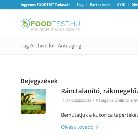
Ingyenes FOODTEST Tudástár
Blog
Partnereink
GYIK
Die
Tag Archive for: Anti-aging
Bejegyzések
Ránctalanító, rákmegel
/
/
0 Hozzászólás
Kategória:
Ételintolera
Bemutatjuk a kukorica tápértékét,
Olvass tovább