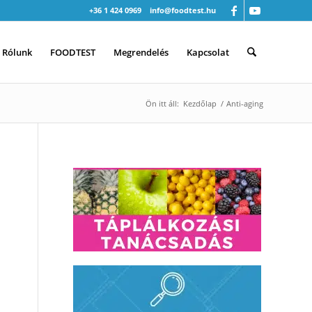
+36 1 424 0969
info@foodtest.hu
Rólunk
FOODTEST
Megrendelés
Kapcsolat
Ön itt áll:
Kezdőlap
/
Anti-aging