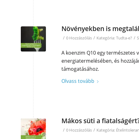
Növényekben is megtalálh
/
/
/
0 Hozzászólás
Kategória:
Tudta-e?
S
A koenzim Q10 egy természetes ve
energiatermelésében, és hozzájáru
támogatásához.
Olvass tovább
Mákos süti a fiatalságért
/
/
0 Hozzászólás
Kategória:
Ételintolera