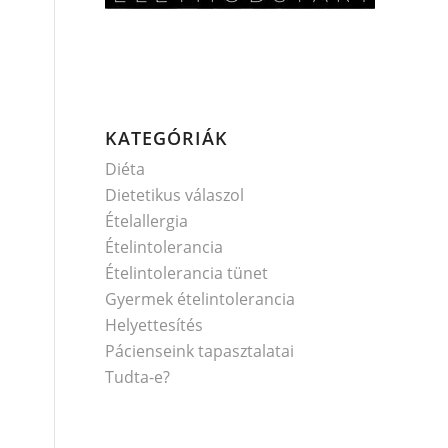
KATEGÓRIÁK
Diéta
Dietetikus válaszol
Ételallergia
Ételintolerancia
Ételintolerancia tünet
Gyermek ételintolerancia
Helyettesítés
Pácienseink tapasztalatai
Tudta-e?