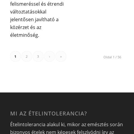
felismeréssel és étrendi
változtatásokkal
jelentősen javítható a
közérzet és az
életminőség.
1
2
3
›
»
Oldal 1 / 56
MI AZ ÉTELINTOLERANCIA?
Ételintolerancia alakul ki, mikor az emésztés során
bizonyos ételek nem képesek felszívódni így az