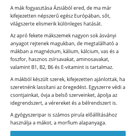
A mák fogyasztása Ázsiából ered, de ma már
kifejezetten népszerű egész Európában, sőt,
világszerte elismerik különleges hatását.
Az apró fekete mákszemek nagyon sok ásványi
anyagot rejtenek magukban, de megta
lálható a
mákban a magnézium, kálium, kálcium, vas és a
foszfor, hasznos zsírsavakat, aminosavakat,
valamint B1, B2, B6 és E-vitamint is tartalmaz.
A mákból készült szerek, kifejezetten ajánlottak, ha
szeretnénk lassítani az öregedést. Egyszerre védi a
csontjainkat, óvja a belső szerveinket, ápolja az
idegrendszert, a vérereket és a bélrendszert is.
A gyógyszeripar is számos pirula előállításához
használja a mákot, a morfium alapanyaga.