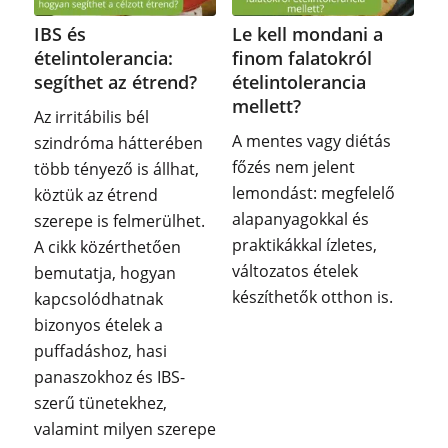
IBS és
Le kell mondani a
ételintolerancia:
finom falatokról
segíthet az étrend?
ételintolerancia
mellett?
Az irritábilis bél
A mentes vagy diétás
szindróma hátterében
főzés nem jelent
több tényező is állhat,
lemondást: megfelelő
köztük az étrend
alapanyagokkal és
szerepe is felmerülhet.
praktikákkal ízletes,
A cikk közérthetően
változatos ételek
bemutatja, hogyan
készíthetők otthon is.
kapcsolódhatnak
bizonyos ételek a
puffadáshoz, hasi
panaszokhoz és IBS-
szerű tünetekhez,
valamint milyen szerepe