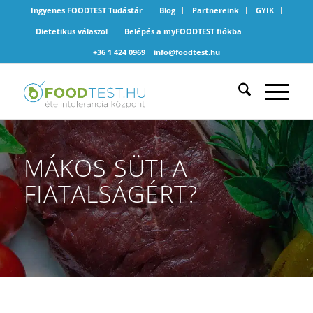
Ingyenes FOODTEST Tudástár
Blog
Partnereink
GYIK
Dietetikus válaszol
Belépés a myFOODTEST fiókba
+36 1 424 0969
info@foodtest.hu
MÁKOS SÜTI A
FIATALSÁGÉRT?