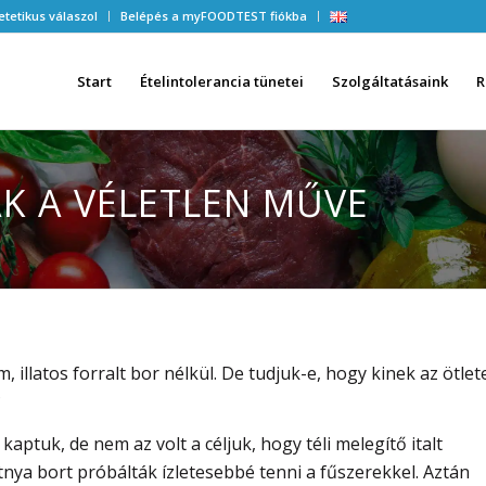
etetikus válaszol
Belépés a myFOODTEST fiókba
Start
Ételintolerancia tünetei
Szolgáltatásaink
R
K A VÉLETLEN MŰVE
, illatos forralt bor nélkül. De tudjuk-e, hogy kinek az ötlet
?
kaptuk, de nem az volt a céljuk, hogy téli melegítő italt
nya bort próbálták ízletesebbé tenni a fűszerekkel. Aztán