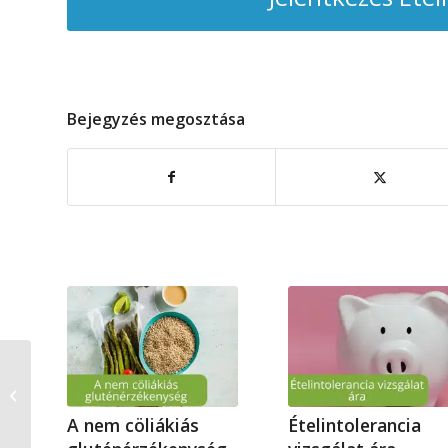
Bejegyzés megosztása
Glutén, tej és
tojásmentes mozzarella?
A nem cöliákiás
Ételintolerancia