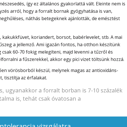
észesedés, így ez általános gyakorlattá vált. Eleinte nem is
egyzés arról, hogy a forralt bornak gyógyhatása is van,
 meghűléses, náthás betegeknek ajánlották, de emésztést
kakukkfüvet, koriandert, borsot, babérlevelet, stb. A mai
szeg a jellemző. Ami igazán fontos, ha otthon készítünk
 csak 60-70 fokig melegíteni, majd levenni a tűzről és
forralni a fűszerekkel, akkor egy pici vizet töltsünk hozzá.
mzően vörösborból készül, melynek magas az antioxidáns-
 tisztítja az érfalakat.
, ugyanakkor a forralt borban is 7-10 százalék
alma is, tehát csak óvatosan a
intolerancia vizsgálatra