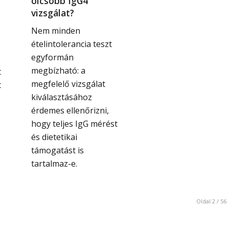
olcsóbb IgG4
vizsgálat?
Nem minden
ételintolerancia teszt
egyformán
megbízható: a
t
megfelelő vizsgálat
t
kiválasztásához
érdemes ellenőrizni,
hogy teljes IgG mérést
és dietetikai
támogatást is
tartalmaz-e.
Oldal 2 / 56