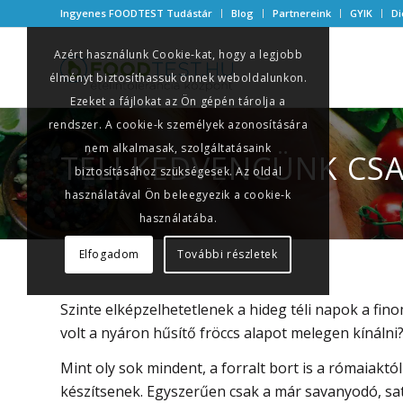
Ingyenes FOODTEST Tudástár
Blog
Partnereink
GYIK
Di
Azért használunk Cookie-kat, hogy a legjobb
élményt biztosíthassuk önnek weboldalunkon.
Ezeket a fájlokat az Ön gépén tárolja a
rendszer. A cookie-k személyek azonosítására
nem alkalmasak, szolgáltatásaink
TÉLI KEDVENCÜNK CSA
biztosításához szükségesek. Az oldal
használatával Ön beleegyezik a cookie-k
használatába.
Elfogadom
További részletek
Szinte elképzelhetetlenek a hideg téli napok a finom
volt a nyáron hűsítő fröccs alapot melegen kínálni
Mint oly sok mindent, a forralt bort is a rómaiaktól 
készítsenek. Egyszerűen csak a már savanyodó, sat