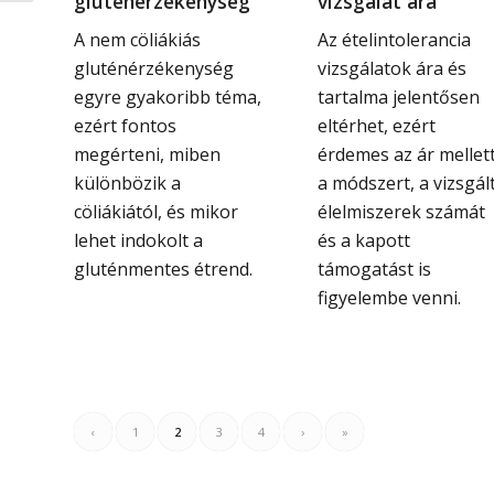
gluténérzékenység
vizsgálat ára
A nem cöliákiás
Az ételintolerancia
gluténérzékenység
vizsgálatok ára és
egyre gyakoribb téma,
tartalma jelentősen
ezért fontos
eltérhet, ezért
megérteni, miben
érdemes az ár mellet
különbözik a
a módszert, a vizsgál
cöliákiától, és mikor
élelmiszerek számát
lehet indokolt a
és a kapott
gluténmentes étrend.
támogatást is
figyelembe venni.
‹
1
2
3
4
›
»