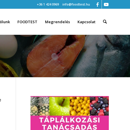
+36 1 424 0969
info@foodtest.hu
ólunk
FOODTEST
Megrendelés
Kapcsolat
e