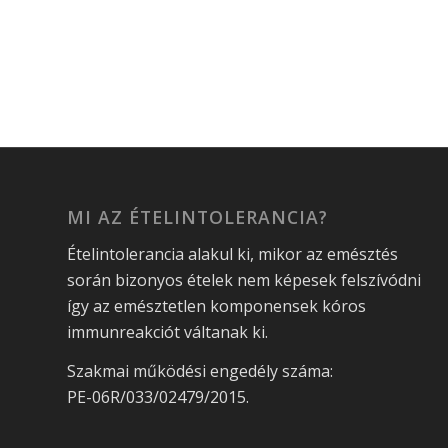
MI AZ ÉTELINTOLERANCIA?
Ételintolerancia alakul ki, mikor az emésztés
során bizonyos ételek nem képesek felszívódni
így az emésztetlen komponensek kóros
immunreakciót váltanak ki.
Szakmai működési engedély száma:
PE-06R/033/02479/2015.