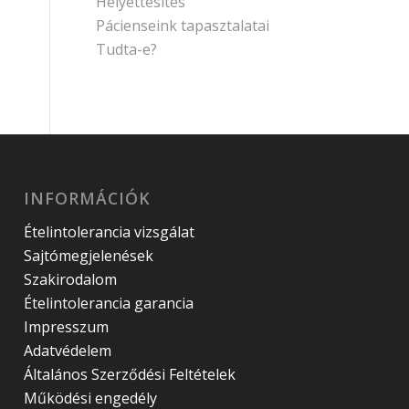
Helyettesítés
Pácienseink tapasztalatai
Tudta-e?
INFORMÁCIÓK
Ételintolerancia vizsgálat
Sajtómegjelenések
Szakirodalom
Ételintolerancia garancia
Impresszum
Adatvédelem
Általános Szerződési Feltételek
Működési engedély