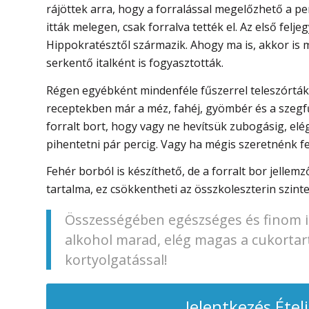
rájöttek arra, hogy a forralással megelőzhető a pen
itták melegen, csak forralva tették el. Az első felj
Hippokratésztől származik. Ahogy ma is, akkor is
serkentő italként is fogyasztották.
Régen egyébként mindenféle fűszerrel teleszórták, 
receptekben már a méz, fahéj, gyömbér és a szegfű
forralt bort, hogy vagy ne hevítsük zubogásig, elég
pihentetni pár percig. Vagy ha mégis szeretnénk fel
Fehér borból is készíthető, de a forralt bor jelle
tartalma, ez csökkentheti az összkoleszterin szintet,
Összességében egészséges és finom is
alkohol marad, elég magas a cukortart
kortyolgatással!
Jelentkezés Étel