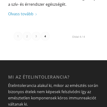
a szív- és érrendszer egészségét.
Olvass tovább
1
2
3
4
Oldal 4 / 4
MI AZ ÉTELINTOLERANCIA?
Ételintolerancia alakul ki, mikor az emésztés során
bizonyos ételek nem képesek felszívódni így az
emésztetlen komponensek kóros immunreakciót
váltanak ki.