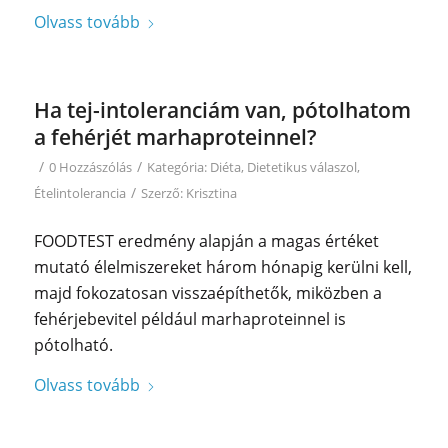
Olvass tovább
Ha tej-intoleranciám van, pótolhatom
a fehérjét marhaproteinnel?
/
/
0 Hozzászólás
Kategória:
Diéta
,
Dietetikus válaszol
,
/
Ételintolerancia
Szerző:
Krisztina
FOODTEST eredmény alapján a magas értéket
mutató élelmiszereket három hónapig kerülni kell,
majd fokozatosan visszaépíthetők, miközben a
fehérjebevitel például marhaproteinnel is
pótolható.
Olvass tovább