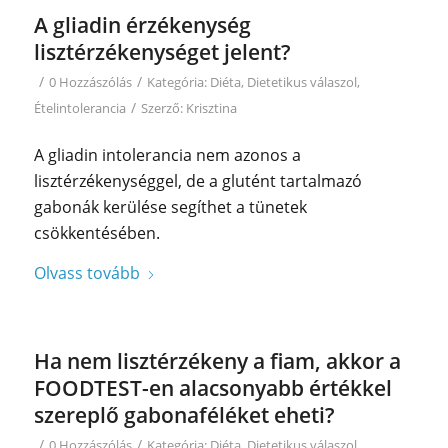
A gliadin érzékenység
lisztérzékenységet jelent?
/
/
0 Hozzászólás
Kategória:
Diéta
,
Dietetikus válaszol
,
/
Ételintolerancia
Szerző:
Krisztina
A gliadin intolerancia nem azonos a
lisztérzékenységgel, de a glutént tartalmazó
gabonák kerülése segíthet a tünetek
csökkentésében.
Olvass tovább
Ha nem lisztérzékeny a fiam, akkor a
FOODTEST-en alacsonyabb értékkel
szereplő gabonaféléket eheti?
/
/
0 Hozzászólás
Kategória:
Diéta
,
Dietetikus válaszol
,