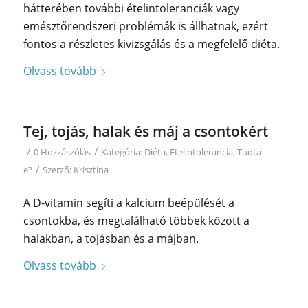
hátterében további ételintoleranciák vagy
emésztőrendszeri problémák is állhatnak, ezért
fontos a részletes kivizsgálás és a megfelelő diéta.
Olvass tovább
Tej, tojás, halak és máj a csontokért
/
/
0 Hozzászólás
Kategória:
Diéta
,
Ételintolerancia
,
Tudta-
/
e?
Szerző:
Krisztina
A D-vitamin segíti a kalcium beépülését a
csontokba, és megtalálható többek között a
halakban, a tojásban és a májban.
Olvass tovább