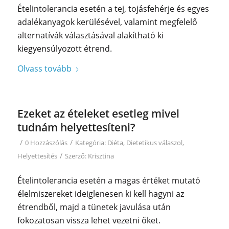
Ételintolerancia esetén a tej, tojásfehérje és egyes
adalékanyagok kerülésével, valamint megfelelő
alternatívák választásával alakítható ki
kiegyensúlyozott étrend.
Olvass tovább
Ezeket az ételeket esetleg mivel
tudnám helyettesíteni?
/
/
0 Hozzászólás
Kategória:
Diéta
,
Dietetikus válaszol
,
/
Helyettesítés
Szerző:
Krisztina
Ételintolerancia esetén a magas értéket mutató
élelmiszereket ideiglenesen ki kell hagyni az
étrendből, majd a tünetek javulása után
fokozatosan vissza lehet vezetni őket.