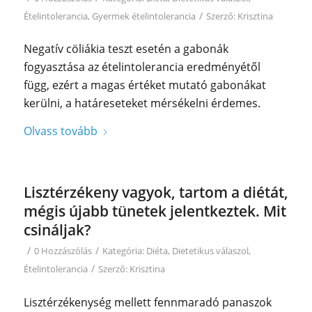
/
Ételintolerancia
,
Gyermek ételintolerancia
Szerző:
Krisztina
Negatív cöliákia teszt esetén a gabonák
fogyasztása az ételintolerancia eredményétől
függ, ezért a magas értéket mutató gabonákat
kerülni, a határeseteket mérsékelni érdemes.
Olvass tovább
Lisztérzékeny vagyok, tartom a diétát,
mégis újabb tünetek jelentkeztek. Mit
csináljak?
/
/
0 Hozzászólás
Kategória:
Diéta
,
Dietetikus válaszol
,
/
Ételintolerancia
Szerző:
Krisztina
Lisztérzékenység mellett fennmaradó panaszok