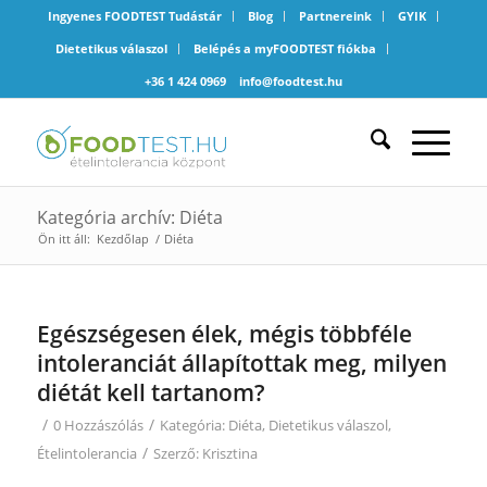
Ingyenes FOODTEST Tudástár
Blog
Partnereink
GYIK
Dietetikus válaszol
Belépés a myFOODTEST fiókba
+36 1 424 0969
info@foodtest.hu
Kategória archív: Diéta
Ön itt áll:
Kezdőlap
/
Diéta
Egészségesen élek, mégis többféle
intoleranciát állapítottak meg, milyen
diétát kell tartanom?
/
/
0 Hozzászólás
Kategória:
Diéta
,
Dietetikus válaszol
,
/
Ételintolerancia
Szerző:
Krisztina