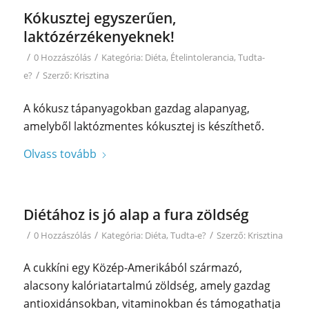
Kókusztej egyszerűen,
laktózérzékenyeknek!
/
/
0 Hozzászólás
Kategória:
Diéta
,
Ételintolerancia
,
Tudta-
/
e?
Szerző:
Krisztina
A kókusz tápanyagokban gazdag alapanyag,
amelyből laktózmentes kókusztej is készíthető.
Olvass tovább
Diétához is jó alap a fura zöldség
/
/
/
0 Hozzászólás
Kategória:
Diéta
,
Tudta-e?
Szerző:
Krisztina
A cukkíni egy Közép-Amerikából származó,
alacsony kalóriatartalmú zöldség, amely gazdag
antioxidánsokban, vitaminokban és támogathatja