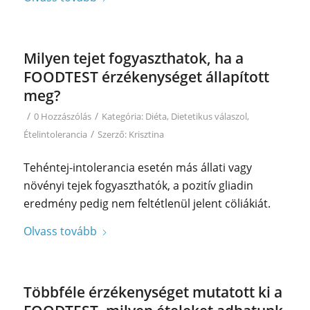
Milyen tejet fogyaszthatok, ha a
FOODTEST érzékenységet állapított
meg?
/
/
0 Hozzászólás
Kategória:
Diéta
,
Dietetikus válaszol
,
/
Ételintolerancia
Szerző:
Krisztina
Tehéntej-intolerancia esetén más állati vagy
növényi tejek fogyaszthatók, a pozitív gliadin
eredmény pedig nem feltétlenül jelent cöliákiát.
Olvass tovább
Többféle érzékenységet mutatott ki a