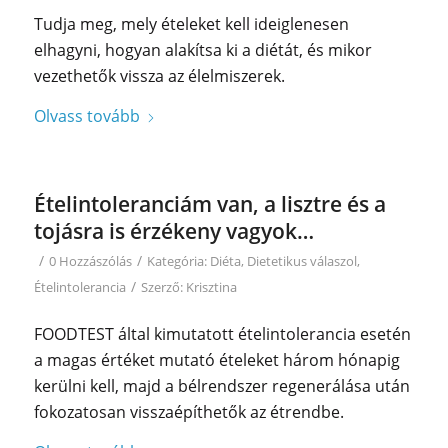
Tudja meg, mely ételeket kell ideiglenesen
elhagyni, hogyan alakítsa ki a diétát, és mikor
vezethetők vissza az élelmiszerek.
Olvass tovább
Ételintoleranciám van, a lisztre és a
tojásra is érzékeny vagyok…
/
/
0 Hozzászólás
Kategória:
Diéta
,
Dietetikus válaszol
,
/
Ételintolerancia
Szerző:
Krisztina
FOODTEST által kimutatott ételintolerancia esetén
a magas értéket mutató ételeket három hónapig
kerülni kell, majd a bélrendszer regenerálása után
fokozatosan visszaépíthetők az étrendbe.