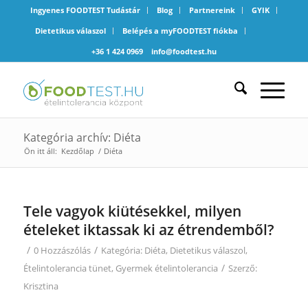
Ingyenes FOODTEST Tudástár
Blog
Partnereink
GYIK
Dietetikus válaszol
Belépés a myFOODTEST fiókba
+36 1 424 0969
info@foodtest.hu
Kategória archív: Diéta
Ön itt áll:
Kezdőlap
/
Diéta
Tele vagyok kiütésekkel, milyen
ételeket iktassak ki az étrendemből?
/
/
0 Hozzászólás
Kategória:
Diéta
,
Dietetikus válaszol
,
/
Ételintolerancia tünet
,
Gyermek ételintolerancia
Szerző:
Krisztina