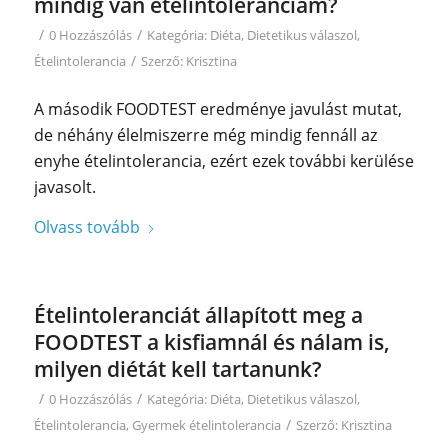
mindig van ételintoleranciám?
/
/
0 Hozzászólás
Kategória:
Diéta
,
Dietetikus válaszol
,
/
Ételintolerancia
Szerző:
Krisztina
A második FOODTEST eredménye javulást mutat,
de néhány élelmiszerre még mindig fennáll az
enyhe ételintolerancia, ezért ezek további kerülése
javasolt.
Olvass tovább
Ételintoleranciát állapított meg a
FOODTEST a kisfiamnál és nálam is,
milyen diétát kell tartanunk?
/
/
0 Hozzászólás
Kategória:
Diéta
,
Dietetikus válaszol
,
/
Ételintolerancia
,
Gyermek ételintolerancia
Szerző:
Krisztina