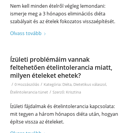
Nem kell minden ételről végleg lemondani:
ismerje meg a 3 hónapos eliminációs diéta
szabályait és az ételek fokozatos visszaépítését.
Olvass tovább
Ízületi problémáim vannak
feltehetően ételintolerancia miatt,
milyen ételeket ehetek?
/
/
0 Hozzászólás
Kategória:
Diéta
,
Dietetikus válaszol
,
/
Ételintolerancia tünet
Szerző:
Krisztina
Ízületi fájdalmak és ételintolerancia kapcsolata:
mit tegyen a három hónapos diéta után, hogyan
építse vissza az ételeket.