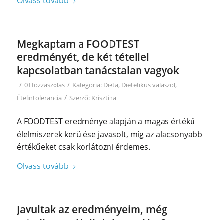
Olvass tovább
Megkaptam a FOODTEST
eredményét, de két tétellel
kapcsolatban tanácstalan vagyok
/
/
0 Hozzászólás
Kategória:
Diéta
,
Dietetikus válaszol
,
/
Ételintolerancia
Szerző:
Krisztina
A FOODTEST eredménye alapján a magas értékű
élelmiszerek kerülése javasolt, míg az alacsonyabb
értékűeket csak korlátozni érdemes.
Olvass tovább
Javultak az eredményeim, még