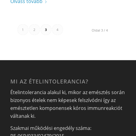
Olvass tovább
1
2
3
4
Oldal 3 / 4
MI AZ ÉTELINTOLERANCIA?
Ételintolerancia alakul ki, mikor az emésztés során
bizonyos ételek nem képesek felszívódni így az
emésztetlen komponensek kóros immunreakciót
váltanak ki.
Szakmai működési engedély száma: