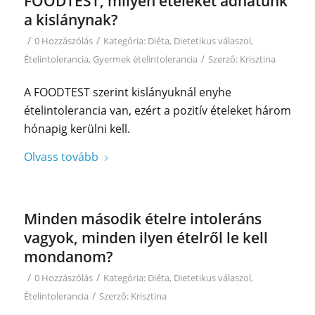
FOODTEST, milyen ételeket adhatunk
a kislánynak?
/
/
0 Hozzászólás
Kategória:
Diéta
,
Dietetikus válaszol
,
/
Ételintolerancia
,
Gyermek ételintolerancia
Szerző:
Krisztina
A FOODTEST szerint kislányuknál enyhe
ételintolerancia van, ezért a pozitív ételeket három
hónapig kerülni kell.
Olvass tovább
Minden második ételre intoleráns
vagyok, minden ilyen ételről le kell
mondanom?
/
/
0 Hozzászólás
Kategória:
Diéta
,
Dietetikus válaszol
,
/
Ételintolerancia
Szerző:
Krisztina