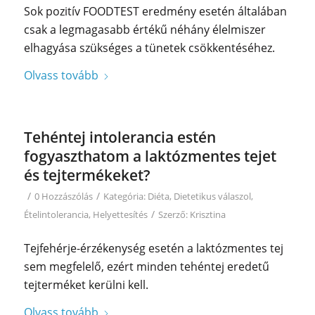
Sok pozitív FOODTEST eredmény esetén általában
csak a legmagasabb értékű néhány élelmiszer
elhagyása szükséges a tünetek csökkentéséhez.
Olvass tovább
Tehéntej intolerancia estén
fogyaszthatom a laktózmentes tejet
és tejtermékeket?
/
/
0 Hozzászólás
Kategória:
Diéta
,
Dietetikus válaszol
,
/
Ételintolerancia
,
Helyettesítés
Szerző:
Krisztina
Tejfehérje-érzékenység esetén a laktózmentes tej
sem megfelelő, ezért minden tehéntej eredetű
tejterméket kerülni kell.
Olvass tovább