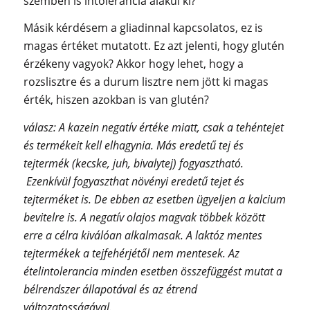
szemben is intolerancia alakul ki?
Másik kérdésem a gliadinnal kapcsolatos, ez is
magas értéket mutatott. Ez azt jelenti, hogy glutén
érzékeny vagyok? Akkor hogy lehet, hogy a
rozslisztre és a durum lisztre nem jött ki magas
érték, hiszen azokban is van glutén?
válasz: A kazein negatív értéke miatt, csak a tehéntejet
és termékeit kell elhagynia. Más eredetű tej és
tejtermék (kecske, juh, bivalytej) fogyasztható.
Ezenkívül fogyaszthat növényi eredetű tejet és
tejterméket is. De ebben az esetben ügyeljen a kalcium
bevitelre is. A negatív olajos magvak többek között
erre a célra kiválóan alkalmasak. A laktóz mentes
tejtermékek a tejfehérjétől nem mentesek. Az
ételintolerancia minden esetben összefüggést mutat a
bélrendszer állapotával és az étrend
változatosságával.