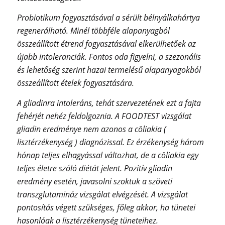
Probiotikum fogyasztásával a sérült bélnyálkahártya
regenerálható. Minél többféle alapanyagból
összeállított étrend fogyasztásával elkerülhetőek az
újabb intoleranciák. Fontos oda figyelni, a szezonális
és lehetőség szerint hazai termelésű alapanyagokból
összeállított ételek fogyasztására.
A gliadinra intoleráns, tehát szervezetének ezt a fajta
fehérjét nehéz feldolgoznia. A FOODTEST vizsgálat
gliadin eredménye nem azonos a cöliakia (
lisztérzékenység ) diagnózissal. Ez érzékenység három
hónap teljes elhagyással változhat, de a cöliakia egy
teljes életre szóló diétát jelent. Pozitív gliadin
eredmény esetén, javasolni szoktuk a szöveti
transzglutamináz vizsgálat elvégzését. A vizsgálat
pontosítás végett szükséges, főleg akkor, ha tünetei
hasonlóak a lisztérzékenység tüneteihez.