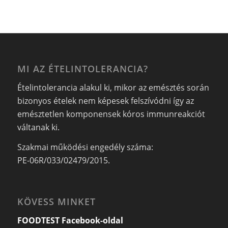
MI AZ ÉTELINTOLERANCIA?
Ételintolerancia alakul ki, mikor az emésztés során
bizonyos ételek nem képesek felszívódni így az
emésztetlen komponensek kóros immunreakciót
váltanak ki.
Szakmai működési engedély száma:
PE-06R/033/02479/2015.
KÖVESS MINKET
FOODTEST Facebook-oldal