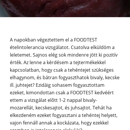
A napokban végeztettem el a FOODTEST
ételintolerancia vizsgálatot. Csatolva elküldöm a
leletemet. Sajnos elég sok mindenre jött ki pozitív
érték. Az lenne a kérdésem a tejtermékekkel
kapcsolatban, hogy csak a tehéntejet szükséges
elhagynom, és bátran fogyaszthatok bivaly, kecske
ill. juhtejet? Ezidáig sohasem fogyasztottam
ezeket, kimondottan csak a FOODTEST kedvéért
ettem a vizsgálat előtt 1-2 nappal bivaly-
mozarellát, kecskesajtot, és juhsajtot. Tehát ha
elkezdeném ezeket fogyasztani a tehéntej helyett,
vajon fennáll annak a kockázata, hogy ezekkel