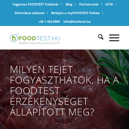
Ingyenes FOODTEST Tudástár
Blog
Partnereink
GYIK
Dietetikus válaszol
Belépés a myFOODTEST fiókba
+36 1 424 0969
info@foodtest.hu
MILYEN TEJET
FOGYASZTHATOK, HA A
FOODTEST
ÉRZÉKENYSÉGET
ÁLLAPÍTOTT MEG?