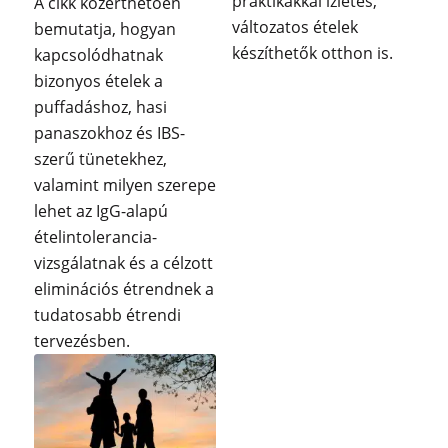
praktikákkal ízletes,
A cikk közérthetően
változatos ételek
bemutatja, hogyan
készíthetők otthon is.
kapcsolódhatnak
bizonyos ételek a
puffadáshoz, hasi
panaszokhoz és IBS-
szerű tünetekhez,
valamint milyen szerepe
lehet az IgG-alapú
ételintolerancia-
vizsgálatnak és a célzott
eliminációs étrendnek a
tudatosabb étrendi
tervezésben.