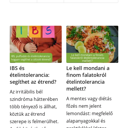
IBS és
Le kell mondani a
ételintolerancia:
finom falatokról
segíthet az étrend?
ételintolerancia
mellett?
Az irritábilis bél
A mentes vagy diétás
szindróma hátterében
főzés nem jelent
több tényező is állhat,
lemondást: megfelelő
köztük az étrend
alapanyagokkal és
szerepe is felmerülhet.