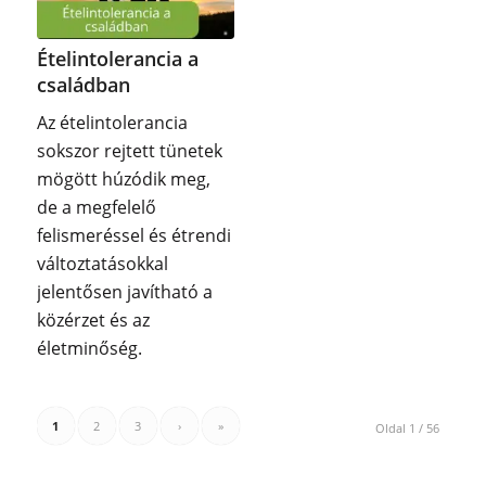
Ételintolerancia a
családban
Az ételintolerancia
sokszor rejtett tünetek
mögött húzódik meg,
de a megfelelő
felismeréssel és étrendi
változtatásokkal
jelentősen javítható a
közérzet és az
életminőség.
1
2
3
›
»
Oldal 1 / 56