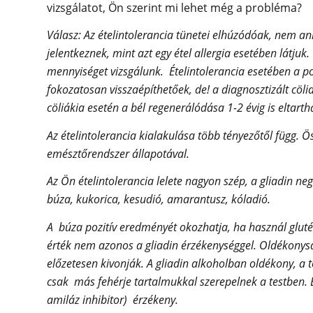
vizsgálatot, Ön szerint mi lehet még a probléma?
Válasz: Az ételintolerancia tünetei elhúzódóak, nem a
jelentkeznek, mint azt egy étel allergia esetében látjuk
mennyiséget vizsgálunk. Ételintolerancia esetében a po
fokozatosan visszaépíthetőek, de! a diagnosztizált cöli
cöliákia esetén a bél regenerálódása 1-2 évig is eltarth
Az ételintolerancia kialakulása több tényezőtől függ. Ö
emésztőrendszer állapotával.
Az Ön ételintolerancia lelete nagyon szép, a gliadin ne
búza, kukorica, kesudió, amarantusz, kóladió.
A búza pozitív eredményét okozhatja, ha használ glu
érték nem azonos a gliadin érzékenységgel. Oldékonysá
előzetesen kivonják. A gliadin alkoholban oldékony, a 
csak más fehérje tartalmukkal szerepelnek a testben. 
amiláz inhibitor) érzékeny.