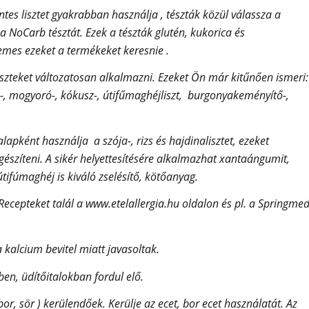
tes lisztet gyakrabban használja , tészták közül válassza a
y a NoCarb tésztát. Ezek a tészták glutén, kukorica és
emes ezeket a termékeket keresnie .
iszteket változatosan alkalmazni. Ezeket Ön már kitűnően ismeri:
ula-, mogyoró-, kókusz-, útifűmaghéjliszt, burgonyakeményítő-,
lapként használja a szója-, rizs és hajdinalisztet, ezeket
zíteni. A sikér helyettesítésére alkalmazhat xantaángumit,
tifúmaghéj is kiváló zselésítő, kötőanyag.
ecepteket talál a www.etelallergia.hu oldalon és pl. a Springme
kalcium bevitel miatt javasoltak.
n, üdítőitalokban fordul elő.
 bor, sör ) kerülendőek. Kerülje az ecet, bor ecet használatát. Az