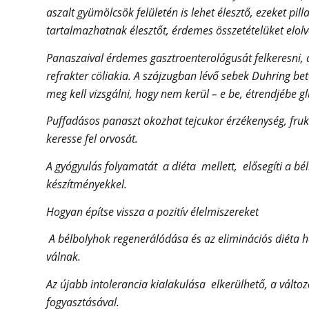
aszalt gyümölcsök felületén is lehet élesztő, ezeket pil
tartalmazhatnak élesztőt, érdemes összetételüket elolv
Panaszaival érdemes gasztroenterológusát felkeresni, ak
refrakter cöliakia. A szájzugban lévő sebek Duhring be
meg kell vizsgálni, hogy nem kerül – e be, étrendjébe 
Puffadásos panaszt okozhat tejcukor érzékenység, fruk
keresse fel orvosát.
A gyógyulás folyamatát a diéta mellett, elősegíti a b
készítményekkel.
Hogyan építse vissza a pozitív élelmiszereket
A bélbolyhok regenerálódása és az eliminációs diéta h
válnak.
Az újabb intolerancia kialakulása elkerülhető, a vált
fogyasztásával.