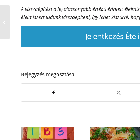
A visszaépítést a legalacsonyabb értékű érintett élelmi
Tojásra vagyok
élelmiszert tudunk visszaépíteni, így lehet kiszűrni, 
érzékeny,
használhatom-e
helyette a chia magot?
Jelentkezés Étel
Bejegyzés megosztása