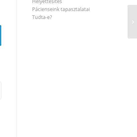
Helyettesítés
Pácienseink tapasztalatai
Tudta-e?