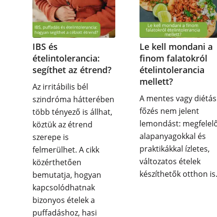
IBS és
Le kell mondani a
ételintolerancia:
finom falatokról
segíthet az étrend?
ételintolerancia
mellett?
Az irritábilis bél
A mentes vagy diétás
szindróma hátterében
főzés nem jelent
több tényező is állhat,
lemondást: megfelel
köztük az étrend
alapanyagokkal és
szerepe is
praktikákkal ízletes,
felmerülhet. A cikk
változatos ételek
közérthetően
készíthetők otthon is
bemutatja, hogyan
kapcsolódhatnak
bizonyos ételek a
puffadáshoz, hasi