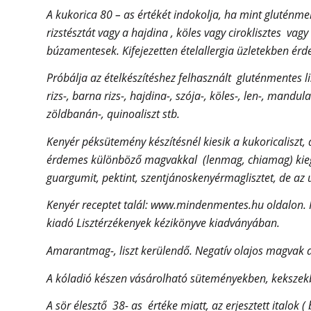
A kukorica 80 – as értékét indokolja, ha mint gluténmen
rizstésztát vagy a hajdina , köles vagy ciroklisztes vag
búzamentesek. Kifejezetten ételallergia üzletekben érd
Próbálja az ételkészítéshez felhasznált gluténmentes l
rizs-, barna rizs-, hajdina-, szója-, köles-, len-, mand
zöldbanán-, quinoaliszt stb.
Kenyér péksütemény készítésnél kiesik a kukoricaliszt, a
érdemes különböző magvakkal (lenmag, chiamag) kiegés
guargumit, pektint, szentjánoskenyérmaglisztet, de az ú
Kenyér receptet talál: www.mindenmentes.hu oldalon. R
kiadó Lisztérzékenyek kézikönyve kiadványában.
Amarantmag-, liszt kerülendő. Negatív olajos magvak a 
A kóladió készen vásárolható süteményekben, kekszekbe
A sör élesztő 38- as értéke miatt, az erjesztett italok (