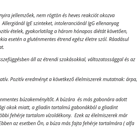
nnyira jellemzőek, nem rögtön és heves reakciót okozva
. Allergiánál IgE szinteket, intoleranciánál IgG ellenanyag
zitív ételek, gyakorlatilag a három hónapos diétát követően,
akia esetén a gluténmentes étrend egész életre szól. Ráadásul
at.
sszefüggésben áll az étrendi szokásokkal, változatossággal és az
gatív. Pozitív eredményt a következő élelmiszerek mutatnak: árpa
ténmentes búzakeményítőt. A búzára és más gabonára adott
gi okok miatt, a gliadin tartalmú gabonákból a gliadint
többi fehérje tartalom vízoldékony. Ezek az élelmiszerek már
Ebben az esetben Ön, a búza más fajta fehérje tartalmára ( alfa