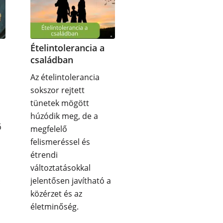
Ételintolerancia a
családban
Az ételintolerancia
sokszor rejtett
tünetek mögött
húzódik meg, de a
ő
megfelelő
felismeréssel és
étrendi
változtatásokkal
.
jelentősen javítható a
közérzet és az
életminőség.