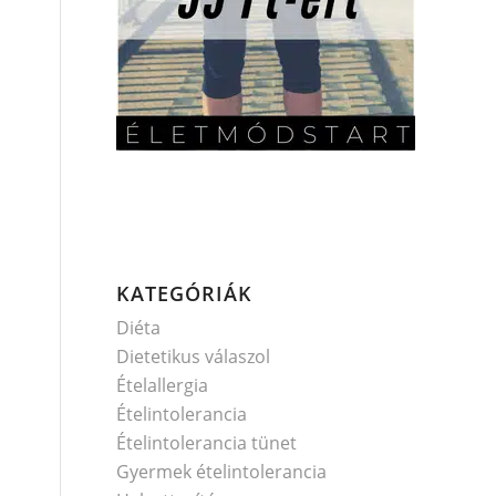
KATEGÓRIÁK
Diéta
Dietetikus válaszol
Ételallergia
Ételintolerancia
Ételintolerancia tünet
Gyermek ételintolerancia