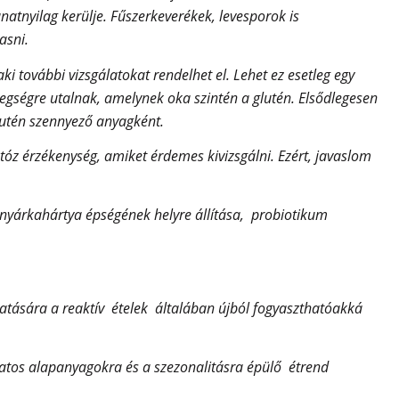
lanatnyilag kerülje. Fűszerkeverékek, levesporok is
asni.
i további vizsgálatokat rendelhet el. Lehet ez esetleg egy
tegségre utalnak, amelynek oka szintén a glutén.
Elsődlegesen
glutén szennyező anyagként.
tóz érzékenység, amiket érdemes kivizsgálni. Ezért, javaslom
élnyárkahártya épségének helyre állítása, probiotikum
atására a reaktív ételek általában újból fogyaszthatóakká
ozatos alapanyagokra és a szezonalitásra épülő étrend