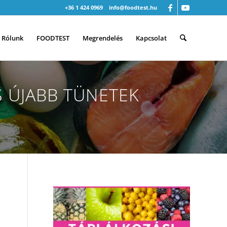
+36 1 424 0969
info@foodtest.hu
Rólunk
FOODTEST
Megrendelés
Kapcsolat
S ÚJABB TÜNETEK