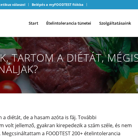
tetikus válaszol
Belépés a myFOODTEST fiókba
Start
Ételintolerancia tünetei
Szolgáltatásaink
, TARTOM A DIÉTÁT, MÉGI
NÁLJAK?
 a diétát, de a hasam azóta is fáj. További
volt jellemző, gyakran kirepedezik a szám széle, és nem
m. Megcsináltattam a FOODTEST 200+ ételintolerancia