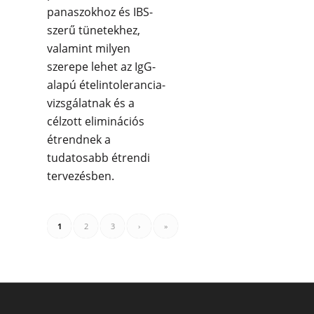
panaszokhoz és IBS-
szerű tünetekhez,
valamint milyen
szerepe lehet az IgG-
alapú ételintolerancia-
vizsgálatnak és a
célzott eliminációs
étrendnek a
tudatosabb étrendi
tervezésben.
1
2
3
›
»