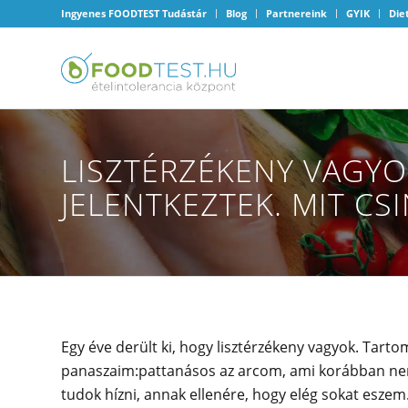
Ingyenes FOODTEST Tudástár
Blog
Partnereink
GYIK
Die
LISZTÉRZÉKENY VAGYOK
JELENTKEZTEK. MIT CSI
Egy éve derült ki, hogy lisztérzékeny vagyok. Tartom
panaszaim:pattanásos az arcom, ami korábban nem 
tudok hízni, annak ellenére, hogy elég sokat esze