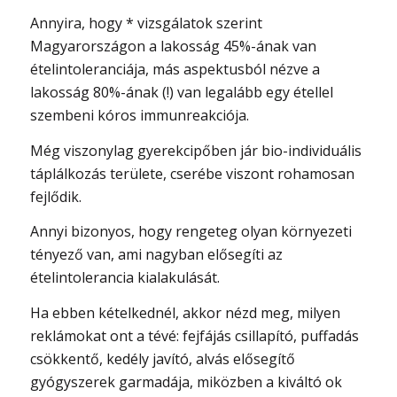
Annyira, hogy * vizsgálatok szerint
Magyarországon a lakosság 45%-ának van
ételintoleranciája, más aspektusból nézve a
lakosság 80%-ának (!) van legalább egy étellel
szembeni kóros immunreakciója.
Még viszonylag gyerekcipőben jár bio-individuális
táplálkozás területe, cserébe viszont rohamosan
fejlődik.
Annyi bizonyos, hogy rengeteg olyan környezeti
tényező van, ami nagyban elősegíti az
ételintolerancia kialakulását.
Ha ebben kételkednél, akkor nézd meg, milyen
reklámokat ont a tévé: fejfájás csillapító, puffadás
csökkentő, kedély javító, alvás elősegítő
gyógyszerek garmadája, miközben a kiváltó ok