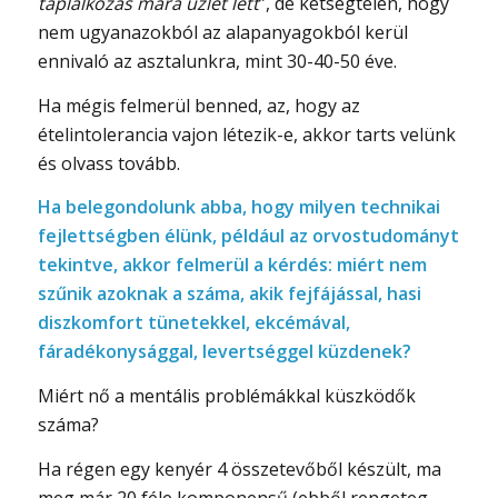
táplálkozás mára üzlet lett
”, de kétségtelen, hogy
nem ugyanazokból az alapanyagokból kerül
ennivaló az asztalunkra, mint 30-40-50 éve.
Ha mégis felmerül benned, az, hogy az
ételintolerancia vajon létezik-e, akkor tarts velünk
és olvass tovább.
Ha belegondolunk abba, hogy milyen technikai
fejlettségben élünk, például az orvostudományt
tekintve, akkor felmerül a kérdés: miért nem
szűnik azoknak a száma, akik fejfájással, hasi
diszkomfort tünetekkel, ekcémával,
fáradékonysággal, levertséggel küzdenek?
Miért nő a mentális problémákkal küszködők
száma?
Ha régen egy kenyér 4 összetevőből készült, ma
meg már 20 féle komponensű (ebből rengeteg