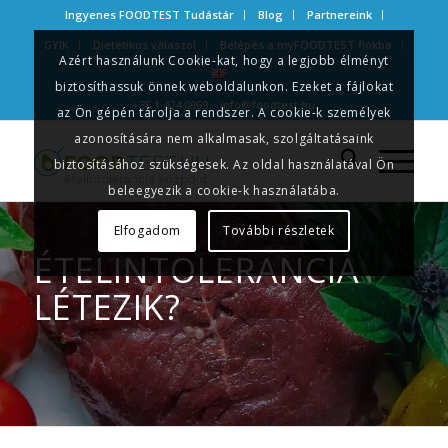
Ingyenes FOODTEST Tudástár
Blog
Partnereink
GYIK
Dietetikus válaszol
Belépés a myFOODTEST fiókba
Azért használunk Cookie-kat, hogy a legjobb élményt
biztosíthassuk önnek weboldalunkon. Ezeket a fájlokat
+36 1 424 0969
info@foodtest.hu
az Ön gépén tárolja a rendszer. A cookie-k személyek
azonosítására nem alkalmasak, szolgáltatásaink
biztosításához szükségesek. Az oldal használatával Ön
beleegyezik a cookie-k használatába.
Elfogadom
További részletek
ÉTELINTOLERANCIA
LÉTEZIK?