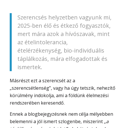
Szerencsés helyzetben vagyunk mi,
2025-ben élő és étkező fogyasztók,
mert mára azok a hívószavak, mint
az ételintolerancia,
ételérzékenység, bio-individuális
táplálkozás, mára elfogadottak és
ismertek.
Másrészt ezt a szerencsét az a
„szerencsétlenség”, vagy ha úgy tetszik, nehezítő
körülmény indokolja, ami a földünk élelmezési
rendszerében keresendő.
Ennek a blogbejegyzésnek nem célja mélyebben
belemenni a jól ismert szlogenbe, miszerint
„a