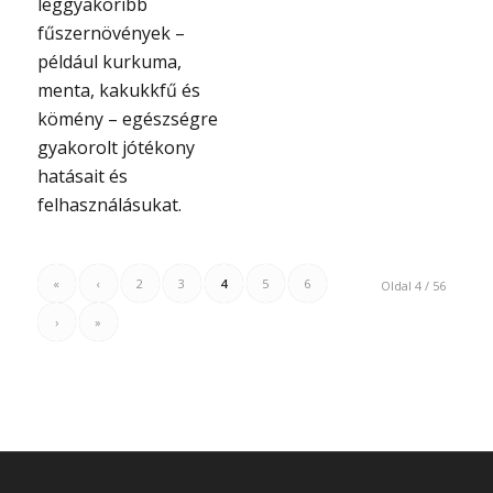
leggyakoribb
fűszernövények –
például kurkuma,
menta, kakukkfű és
kömény – egészségre
gyakorolt jótékony
hatásait és
felhasználásukat.
«
‹
2
3
4
5
6
Oldal 4 / 56
›
»