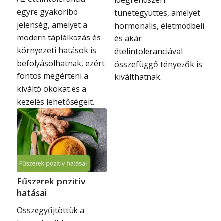
idegrendszeri
egyre gyakoribb
tünetegyüttes, amelyet
jelenség, amelyet a
hormonális, életmódbeli
modern táplálkozás és
és akár
környezeti hatások is
ételintoleranciával
befolyásolhatnak, ezért
összefüggő tényezők is
fontos megérteni a
kiválthatnak.
kiváltó okokat és a
kezelés lehetőségeit.
Fűszerek pozitív
hatásai
Összegyűjtöttük a