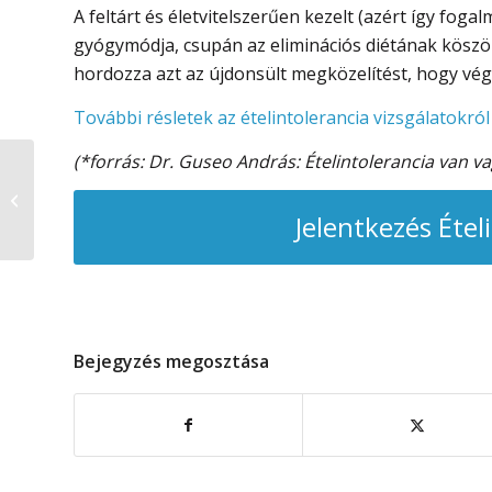
A feltárt és életvitelszerűen kezelt (azért így fog
gyógymódja, csupán az eliminációs diétának kösz
hordozza azt az újdonsült megközelítést, hogy vé
További résletek az ételintolerancia vizsgálatokról
(*forrás: Dr. Guseo András: Ételintolerancia van va
Migrén
Jelentkezés Étel
Bejegyzés megosztása