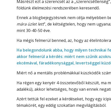
Másrészt ezt a szerencsét az a „szerencsétlenség”,
földünk élelmezési rendszerében keresendő.
Ennek a blogbejegyzésnek nem célja mélyebben bel
mára üzlet lett
”, de kétségtelen, hogy nem ugyana
mint 30-40-50 éve.
Ha mégis felmerül benned, az, hogy az ételintoleran
Ha belegondolunk abba, hogy milyen technikai f
akkor felmerül a kérdés: miért nem szűnik azokna
ekcémával, fáradékonysággal, levertséggel küz
Miért nő a mentális problémákkal küszködők szá
Ha régen egy kenyér 4 összetevőből készült, ma
adalékú), akkor lehetséges, hogy van ennek negat
Azért tettük fel ezeket a kérdéseket, hogy egy ici
témakörét, egy eddig szokatlan megvilágításból.