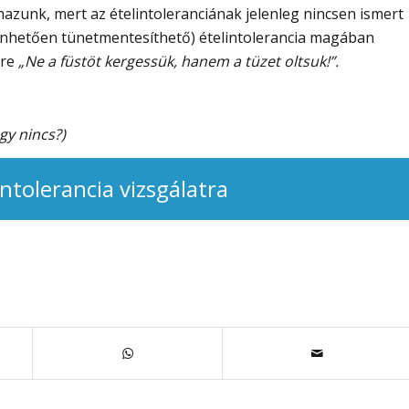
almazunk, mert az ételintoleranciának jelenleg nincsen ismert
önhetően tünetmentesíthető) ételintolerancia magában
gre
„Ne a füstöt kergessük, hanem a tüzet oltsuk!”.
gy nincs?)
intolerancia vizsgálatra