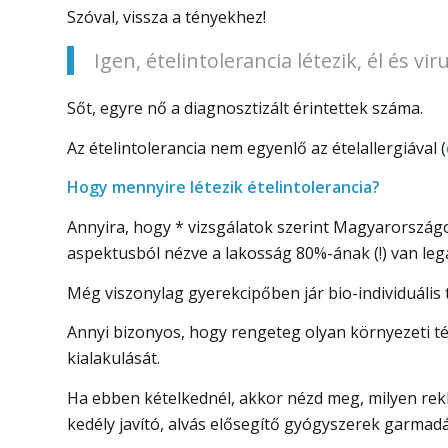
Szóval, vissza a tényekhez!
Igen, ételintolerancia létezik, él és viru
Sőt, egyre nő a diagnosztizált érintettek száma.
Az ételintolerancia nem egyenlő az ételallergiával (
Hogy mennyire létezik ételintolerancia?
Annyira, hogy * vizsgálatok szerint Magyarországo
aspektusból nézve a lakosság 80%-ának (!) van leg
Még viszonylag gyerekcipőben jár bio-individuális 
Annyi bizonyos, hogy rengeteg olyan környezeti té
kialakulását.
Ha ebben kételkednél, akkor nézd meg, milyen reklá
kedély javító, alvás elősegítő gyógyszerek garmad