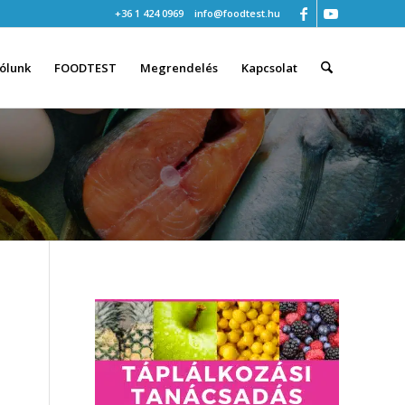
+36 1 424 0969
info@foodtest.hu
ólunk
FOODTEST
Megrendelés
Kapcsolat