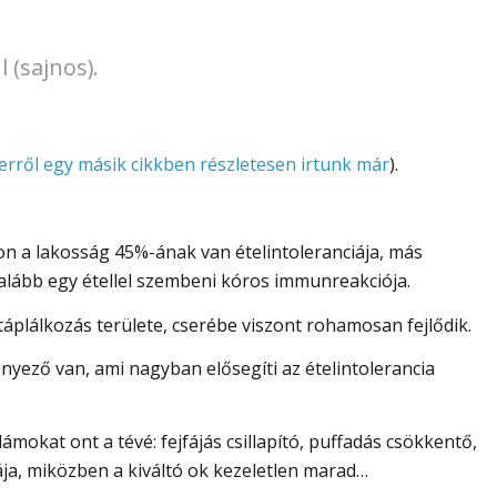
l (sajnos).
erről egy másik cikkben részletesen irtunk már
).
n a lakosság 45%-ának van ételintoleranciája, más
alább egy étellel szembeni kóros immunreakciója.
táplálkozás területe, cserébe viszont rohamosan fejlődik.
nyező van, ami nagyban elősegíti az ételintolerancia
mokat ont a tévé: fejfájás csillapító, puffadás csökkentő,
ája, miközben a kiváltó ok kezeletlen marad…