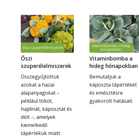
Őszi
Vitaminbomba a
szuperélelmiszerek
hideg hónapokban
Összegyűjtöttük
Bemutatjuk a
azokat a hazai
káposzta tápértékét
alapanyagokat –
és emésztésre
például tököt,
gyakorolt hatásait.
hajdinát, káposztát és
diót –, amelyek
kiemelkedő
tápértékük miatt