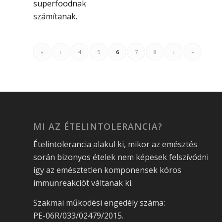
superfoodnak
számítanak.
«
‹
4
5
6
7
8
›
»
MI AZ ÉTELINTOLERANCIA?
Ételintolerancia alakul ki, mikor az emésztés
során bizonyos ételek nem képesek felszívódni
így az emésztetlen komponensek kóros
immunreakciót váltanak ki.
Szakmai működési engedély száma:
PE-06R/033/02479/2015.