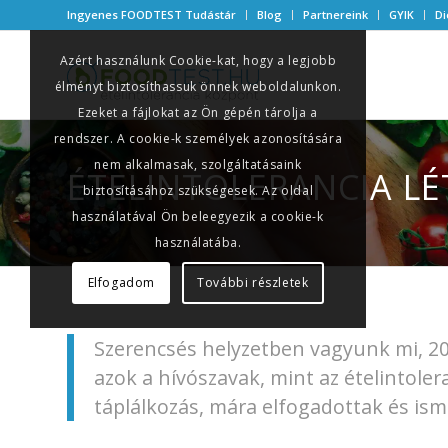
Ingyenes FOODTEST Tudástár
Blog
Partnereink
GYIK
Di
Azért használunk Cookie-kat, hogy a legjobb
élményt biztosíthassuk önnek weboldalunkon.
Ezeket a fájlokat az Ön gépén tárolja a
rendszer. A cookie-k személyek azonosítására
nem alkalmasak, szolgáltatásaink
ÉTELINTOLERANCIA LÉ
biztosításához szükségesek. Az oldal
használatával Ön beleegyezik a cookie-k
használatába.
Elfogadom
További részletek
Szerencsés helyzetben vagyunk mi, 20
azok a hívószavak, mint az ételintoler
táplálkozás, mára elfogadottak és ism