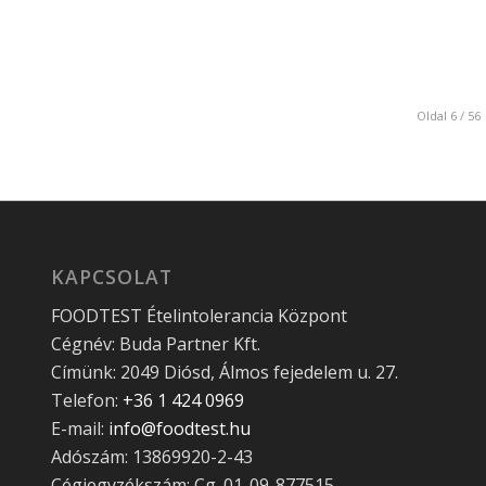
Oldal 6 / 56
KAPCSOLAT
FOODTEST Ételintolerancia Központ
Cégnév: Buda Partner Kft.
Címünk: 2049 Diósd, Álmos fejedelem u. 27.
Telefon:
+36 1 424 0969
E-mail:
info@foodtest.hu
Adószám: 13869920-2-43
Cégjegyzékszám: Cg. 01-09-877515