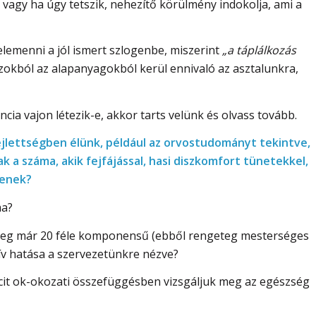
 vagy ha úgy tetszik, nehezítő körülmény indokolja, ami a
emenni a jól ismert szlogenbe, miszerint
„a táplálkozás
zokból az alapanyagokból kerül ennivaló az asztalunkra,
cia vajon létezik-e, akkor tarts velünk és olvass tovább.
ejlettségben élünk, például az orvostudományt tekintve,
k a száma, akik fejfájással, hasi diszkomfort tünetekkel,
denek?
ma?
 meg már 20 féle komponensű (ebből rengeteg mesterséges
ív hatása a szervezetünkre nézve?
picit ok-okozati összefüggésben vizsgáljuk meg az egészség