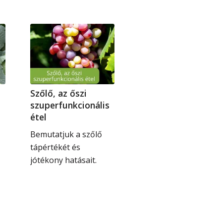
Szőlő, az őszi
szuperfunkcionális
étel
Bemutatjuk a szőlő
tápértékét és
jótékony hatásait.