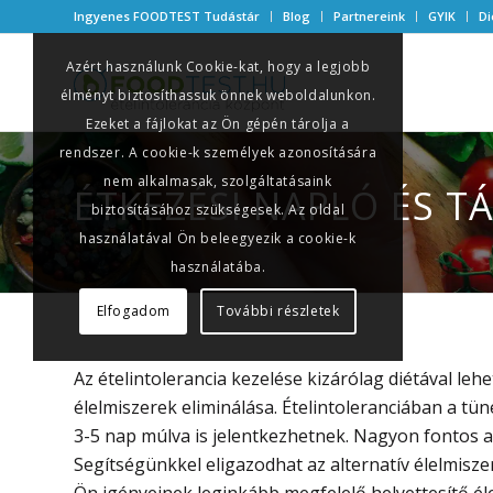
Ingyenes FOODTEST Tudástár
Blog
Partnereink
GYIK
Di
Azért használunk Cookie-kat, hogy a legjobb
élményt biztosíthassuk önnek weboldalunkon.
Ezeket a fájlokat az Ön gépén tárolja a
rendszer. A cookie-k személyek azonosítására
nem alkalmasak, szolgáltatásaink
ÉTKEZÉSI NAPLÓ ÉS T
biztosításához szükségesek. Az oldal
használatával Ön beleegyezik a cookie-k
használatába.
Elfogadom
További részletek
Az ételintolerancia kezelése kizárólag diétával leh
élelmiszerek eliminálása. Ételintoleranciában a tün
3-5 nap múlva is jelentkezhetnek. Nagyon fontos a
Segítségünkkel eligazodhat az alternatív élelmisz
Ön igényeinek leginkább megfelelő helyettesítő éle