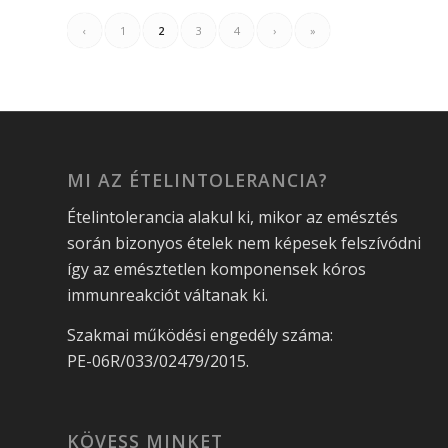
‹
1
2
3
4
›
»
MI AZ ÉTELINTOLERANCIA?
Ételintolerancia alakul ki, mikor az emésztés
során bizonyos ételek nem képesek felszívódni
így az emésztetlen komponensek kóros
immunreakciót váltanak ki.
Szakmai működési engedély száma:
PE-06R/033/02479/2015.
KÖVESS MINKET