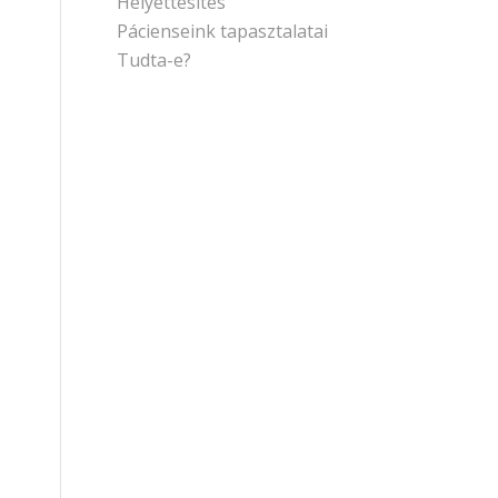
Helyettesítés
Pácienseink tapasztalatai
Tudta-e?