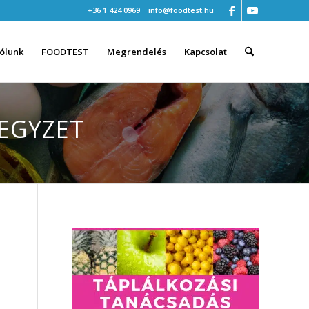
+36 1 424 0969
info@foodtest.hu
ólunk
FOODTEST
Megrendelés
Kapcsolat
JEGYZET
z