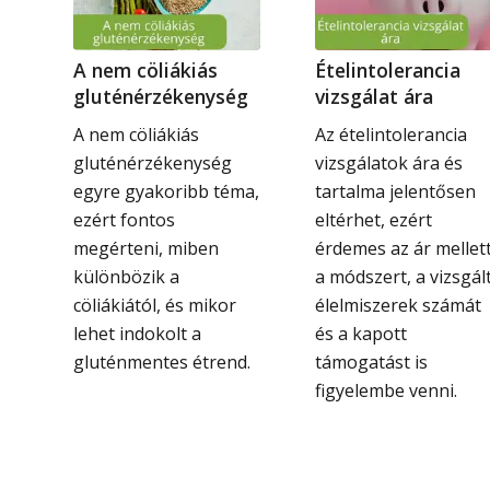
A nem cöliákiás
Ételintolerancia
gluténérzékenység
vizsgálat ára
A nem cöliákiás
Az ételintolerancia
gluténérzékenység
vizsgálatok ára és
egyre gyakoribb téma,
tartalma jelentősen
ezért fontos
eltérhet, ezért
megérteni, miben
érdemes az ár mellet
különbözik a
a módszert, a vizsgál
cöliákiától, és mikor
élelmiszerek számát
lehet indokolt a
és a kapott
gluténmentes étrend.
támogatást is
figyelembe venni.