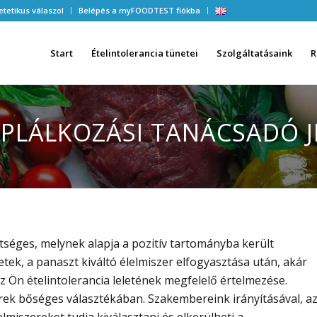
etetikus válaszol
Belépés a myFOODTEST fiókba
Start
Ételintolerancia tünetei
Szolgáltatásaink
R
ÁPLÁLKOZÁSI TANÁCSADÓ 
etséges, melynek alapja a pozitív tartományba került
etek, a panaszt kiváltó élelmiszer elfogyasztása után, akár
z Ön ételintolerancia leletének megfelelő értelmezése.
erek bőséges választékában. Szakembereink irányításával, a
lmiszereket tudja kiválasztani és elkerülheti a