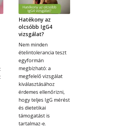
Hatékony az
olcsóbb IgG4
vizsgálat?
Nem minden
ételintolerancia teszt
egyformán
megbízható: a
t
megfelelő vizsgálat
t
kiválasztásához
érdemes ellenőrizni,
hogy teljes IgG mérést
és dietetikai
támogatást is
tartalmaz-e.