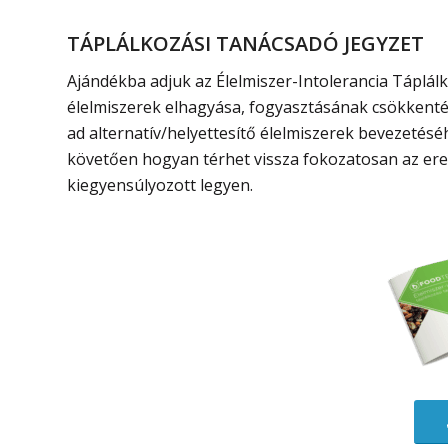
TÁPLÁLKOZÁSI TANÁCSADÓ JEGYZET
Ajándékba adjuk az Élelmiszer-Intolerancia Táplál
élelmiszerek elhagyása, fogyasztásának csökkentése
ad alternatív/helyettesítő élelmiszerek bevezetés
követően hogyan térhet vissza fokozatosan az ered
kiegyensúlyozott legyen.