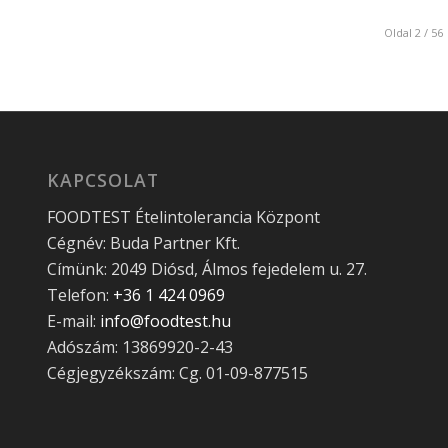
Oldal 2 / 56
KAPCSOLAT
FOODTEST Ételintolerancia Központ
Cégnév: Buda Partner Kft.
Címünk: 2049 Diósd, Álmos fejedelem u. 27.
Telefon:
+36 1 424 0969
E-mail:
info@foodtest.hu
Adószám: 13869920-2-43
Cégjegyzékszám: Cg. 01-09-877515