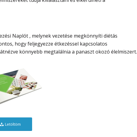
zési Naplót , melynek vezetése megkönnyíti diétás
ontos, hogy feljegyezze étkezéssel kapcsolatos
it átnézve könnyebb megtalálnia a panaszt okozó élelmiszert.
Letöltöm