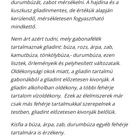
durumbúzát, zabot mérsékelni. A hajdina és a
kuszkusz gliadinmentes, de értékük alapján
kerülendő, mérsékletesen fogyasztható
mindkettő.
Nem árt azért tudni, mely gabonafélék
tartalmaznak gliadint: búza, rozs, árpa, zab,
kamutbúza, tönkölybúza,- durumbúza, ezen
lisztek, őrleményeik és pelyhesített változataik.
Oldékonysági okok miatt, a gliadin tartalmú
gabonákból a gliadint előzetesen kivonják. A
gliadin alkoholban oldékony, a többi fehérje
tartalom vízoldékony. Ezek az élelmiszerek már
csak más fehérje tartalmukkal szerepelnek a
testben, gliadint előzetesen kivonják belőlük.
Kisfia a búza, árpa, zab, durumbúza egyéb fehérje
tartalmára is érzékeny.