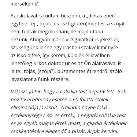
mérsékelni?
Az iskolával is tudtam beszélni, a „diétás ebéd”
egyféle: tej-, tojás- és liszt(glutén)mentes, a szóját
nem tudták megmondani, de majd utána
nézünk. Ahogyan már a vizsgálatkor is jeleztük,
szükségünk lenne egy írásbeli szakvéleményre
az iskola felé, így kérem, küldjék el levélben –
lehetőleg Krkos doktor úr és az Ön aláírásával is –
a tej, tojás, (szója?), búzamentes étrendről szóló
javaslatot a fiunk részére.
Válasz: Jó hír, hogy a cöliakia test negatív lett. Sok
pozitív eredmény esetén a 60 fölötti ételek
eliminációja javasolt. A gliadin enyhe fokú
érzékenysége ( 34- es érték), a negatív cöliakia test
és az egyéb magas érték miatt, a gliadin értékének
csökkentésére elegendő a búzát, árpát kerülni,