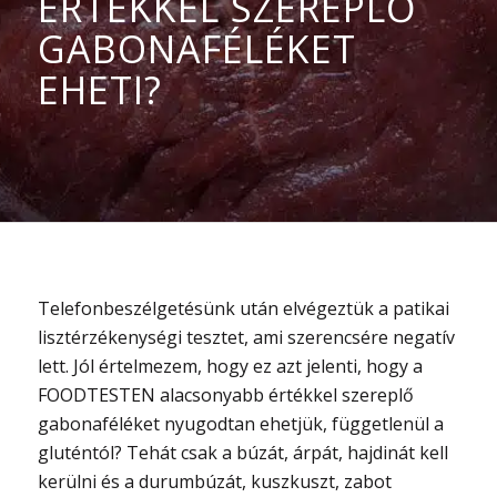
ÉRTÉKKEL SZEREPLŐ
GABONAFÉLÉKET
EHETI?
Telefonbeszélgetésünk után elvégeztük a patikai
lisztérzékenységi tesztet, ami szerencsére negatív
lett. Jól értelmezem, hogy ez azt jelenti, hogy a
FOODTESTEN alacsonyabb értékkel szereplő
gabonaféléket nyugodtan ehetjük, függetlenül a
gluténtól? Tehát csak a búzát, árpát, hajdinát kell
kerülni és a durumbúzát, kuszkuszt, zabot