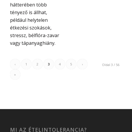
hátterében több
tényező is állhat,
például helytelen
étkezési szokások,
stressz, bélflóra-zavar
vagy tápanyaghiány.
‹
1
2
3
4
5
›
Oldal 3 / 56
»
MI AZ ÉTELINTOLERANCIA?