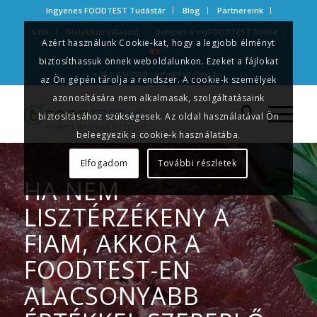
Ingyenes FOODTEST Tudástár
Blog
Partnereink
GYIK
Dietetikus válaszol
Belépés a myFOODTEST fiókba
Azért használunk Cookie-kat, hogy a legjobb élményt
biztosíthassuk önnek weboldalunkon. Ezeket a fájlokat
+36 1 424 0969
info@foodtest.hu
az Ön gépén tárolja a rendszer. A cookie-k személyek
azonosítására nem alkalmasak, szolgáltatásaink
biztosításához szükségesek. Az oldal használatával Ön
beleegyezik a cookie-k használatába.
Elfogadom
További részletek
HA NEM
LISZTÉRZÉKENY A
FIAM, AKKOR A
FOODTEST-EN
ALACSONYABB