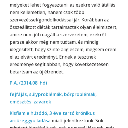
melyeket lehet fogyasztani, az ezekre való átállás
nem kellemetlen, hanem csak több
szervezéssel/gondolkodással jár. Korábban az
összeállított diéták tartalmaztak olyan élelmiszert,
amire nem jól reagált a szervezetem, ezekről
persze akkor még nem tudtam, és mindig
idegesített, hogy szinte alig eszem, mégsem érem
el az elvárt eredményt. Ennek a tesztnek
eredménye segít abban, hogy következetesen
betartsam az új étrendet.
P.A. (2014.08. hó)
fejfájás, súlyproblémák, bőrproblémák,
emésztési zavarok
Kisfiam elhúzódó, 3 éve tartó krónikus
arcüreggyulladása
miatt jelentkeztünk. Sok
mindent kipróbáltunk, sok orvosnál jártunk, már