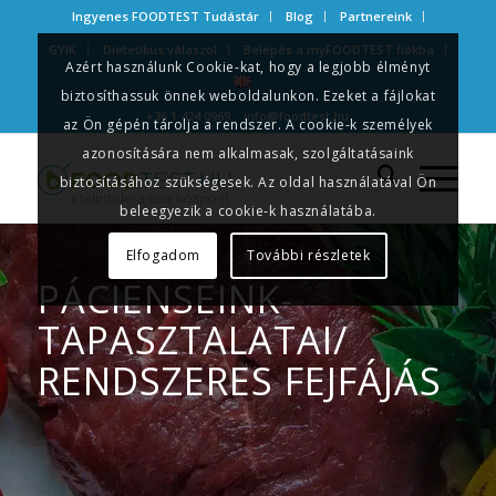
Ingyenes FOODTEST Tudástár
Blog
Partnereink
GYIK
Dietetikus válaszol
Belépés a myFOODTEST fiókba
Azért használunk Cookie-kat, hogy a legjobb élményt
biztosíthassuk önnek weboldalunkon. Ezeket a fájlokat
+36 1 424 0969
info@foodtest.hu
az Ön gépén tárolja a rendszer. A cookie-k személyek
azonosítására nem alkalmasak, szolgáltatásaink
biztosításához szükségesek. Az oldal használatával Ön
beleegyezik a cookie-k használatába.
Elfogadom
További részletek
PÁCIENSEINK-
TAPASZTALATAI/
RENDSZERES FEJFÁJÁS