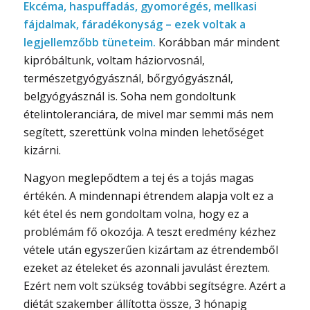
Ekcéma, haspuffadás, gyomorégés, mellkasi
fájdalmak, fáradékonyság – ezek voltak a
legjellemzőbb tüneteim.
Korábban már mindent
kipróbáltunk, voltam háziorvosnál,
természetgyógyásznál, bőrgyógyásznál,
belgyógyásznál is. Soha nem gondoltunk
ételintoleranciára, de mivel mar semmi más nem
segített, szerettünk volna minden lehetőséget
kizárni.
Nagyon meglepődtem a tej és a tojás magas
értékén. A mindennapi étrendem alapja volt ez a
két étel és nem gondoltam volna, hogy ez a
problémám fő okozója. A teszt eredmény kézhez
vétele után egyszerűen kizártam az étrendemből
ezeket az ételeket és azonnali javulást éreztem.
Ezért nem volt szükség további segítségre. Azért a
diétát szakember állította össze, 3 hónapig