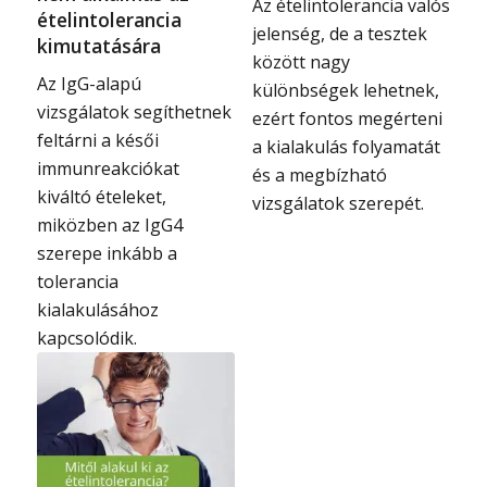
Az ételintolerancia valós
ételintolerancia
jelenség, de a tesztek
kimutatására
között nagy
Az IgG-alapú
különbségek lehetnek,
vizsgálatok segíthetnek
ezért fontos megérteni
feltárni a késői
a kialakulás folyamatát
immunreakciókat
és a megbízható
kiváltó ételeket,
vizsgálatok szerepét.
miközben az IgG4
szerepe inkább a
tolerancia
kialakulásához
kapcsolódik.