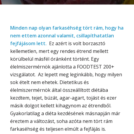
Minden nap olyan farkaséhség tört rám, hogy ha
nem ettem azonnal valamit, csillapíthatatlan
fejfájásom lett.
Ez azért is volt borzasztó
kellemetlen, mert egy rendes étrend mellett
körülbelül másfél óránként történt. Egy
élelmiszermérnök ajánlotta a FOODTEST 200+
vizsgálatot. Az lepett meg leginkább, hogy milyen
sok ételt nem ehetek. Dietetikus és
élelmiszermérnök által összeállított diétába
kezdtem, tejet, búzát, agar-agart, tojást és ezer
másik dolgot kellett kihagynom az étrendből.
Gyakorlatilag a diéta kezdésének másnapján már
éreztem a változást, soha azóta nem tört rám
farkaséhség és teljesen elmúlt a fejfájás is.