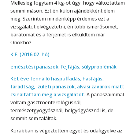
Mellesleg fogytam 4 kg-ot úgy, hogy változtattam
semmi máson. Ezt én külön ajándékként élem
meg. Szerintem mindenképp érdemes ezt a
vizsgálatot elvégeztetni, én több ismerősömet,
barátomat és a férjemet is elküldtem már
Önökhöz.
K.E. (2016.02. hó)
emésztési panaszok, fejfájás, súlyproblémák
Két éve fennálló haspuffadás, hasfájás,
fáradtság, izületi panaszok, alvási zavarok miatt
csináltattam meg a vizsgálatot.
A panaszaimmal
voltam gasztroenterológusnál,
természetgyógyásznál, belgyógyásznál is, de
semmit sem találtak.
Korábban is végeztettem egyet és odafigyelve az