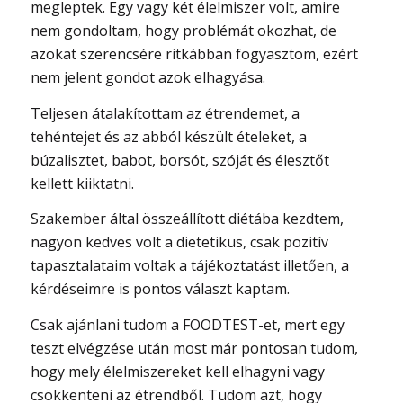
megleptek. Egy vagy két élelmiszer volt, amire
nem gondoltam, hogy problémát okozhat, de
azokat szerencsére ritkábban fogyasztom, ezért
nem jelent gondot azok elhagyása.
Teljesen átalakítottam az étrendemet, a
tehéntejet és az abból készült ételeket, a
búzalisztet, babot, borsót, szóját és élesztőt
kellett kiiktatni.
Szakember által összeállított diétába kezdtem,
nagyon kedves volt a dietetikus, csak pozitív
tapasztalataim voltak a tájékoztatást illetően, a
kérdéseimre is pontos választ kaptam.
Csak ajánlani tudom a FOODTEST-et, mert egy
teszt elvégzése után most már pontosan tudom,
hogy mely élelmiszereket kell elhagyni vagy
csökkenteni az étrendből. Tudom azt, hogy