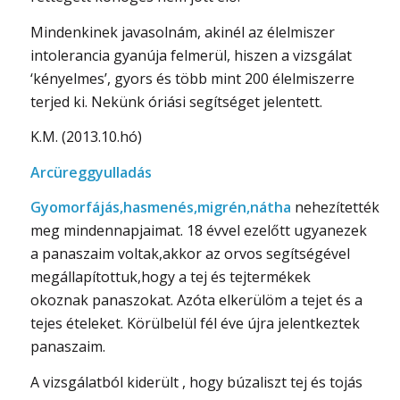
Mindenkinek javasolnám, akinél az élelmiszer
intolerancia gyanúja felmerül, hiszen a vizsgálat
‘kényelmes’, gyors és több mint 200 élelmiszerre
terjed ki. Nekünk óriási segítséget jelentett.
K.M. (2013.10.hó)
Arcüreggyulladás
Gyomorfájás,hasmenés,migrén,nátha
nehezítették
meg mindennapjaimat. 18 évvel ezelőtt ugyanezek
a panaszaim voltak,akkor az orvos segítségével
megállapítottuk,hogy a tej és tejtermékek
okoznak panaszokat. Azóta elkerülöm a tejet és a
tejes ételeket. Körülbelül fél éve újra jelentkeztek
panaszaim.
A vizsgálatból kiderült , hogy búzaliszt tej és tojás