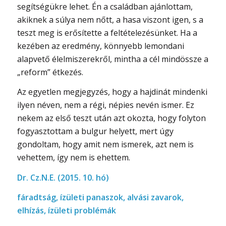
segítségükre lehet. Én a családban ajánlottam,
akiknek a súlya nem nőtt, a hasa viszont igen, s a
teszt meg is erősítette a feltételezésünket. Ha a
kezében az eredmény, könnyebb lemondani
alapvető élelmiszerekről, mintha a cél mindössze a
„reform” étkezés.
Az egyetlen megjegyzés, hogy a hajdinát mindenki
ilyen néven, nem a régi, népies nevén ismer. Ez
nekem az első teszt után azt okozta, hogy folyton
fogyasztottam a bulgur helyett, mert úgy
gondoltam, hogy amit nem ismerek, azt nem is
vehettem, így nem is ehettem.
Dr. Cz.N.E. (2015. 10. hó)
fáradtság, ízületi panaszok, alvási zavarok,
elhízás, ízületi problémák