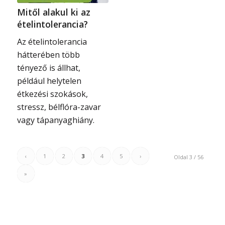
Mitől alakul ki az
ételintolerancia?
Az ételintolerancia
hátterében több
tényező is állhat,
például helytelen
étkezési szokások,
stressz, bélflóra-zavar
vagy tápanyaghiány.
‹
1
2
3
4
5
›
Oldal 3 / 56
»