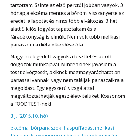
tartottam. Szinte az első perctől jobban vagyok, 3
hónapja ekcéma mentes a bőröm, visszanyerte az
eredeti állapotát és nincs több elváltozás. 3 hét
alatt 5 kilós fogyást tapasztaltam és a
fáradékonyság is elmúlt. Nem volt több mellkasi
panaszom a diéta elkezdése óta.
Nagyon elégedett vagyok a teszttel és az ott
dolgozók munkájával. Mindenkinek javaslom a
teszt elvégzését, akiknek megmagyarázhatatlan
panaszai vannak, vagy nem találják panaszaikra a
megoldást. Egy egyszerű vizsgálattal
megváltoztathatják egész életvitelüket. Köszönöm
a FOODTEST-nek!
B.J. (2015.10. hó)
ekcéma, bőrpanaszok, haspuffadás, mellkasi
fájdalmak, gyomorproblémák, fáradékonyság