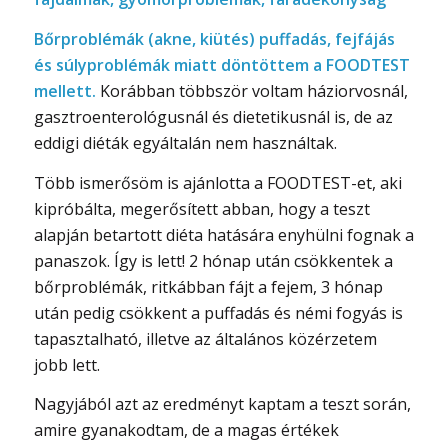
Bőrproblémák (akne, kiütés) puffadás, fejfájás
és súlyproblémák miatt döntöttem a FOODTEST
mellett.
Korábban többször voltam háziorvosnál,
gasztroenterológusnál és dietetikusnál is, de az
eddigi diéták egyáltalán nem használtak.
Több ismerősöm is ajánlotta a FOODTEST-et, aki
kipróbálta, megerősített abban, hogy a teszt
alapján betartott diéta hatására enyhülni fognak a
panaszok. Így is lett! 2 hónap után csökkentek a
bőrproblémák, ritkábban fájt a fejem, 3 hónap
után pedig csökkent a puffadás és némi fogyás is
tapasztalható, illetve az általános közérzetem
jobb lett.
Nagyjából azt az eredményt kaptam a teszt során,
amire gyanakodtam, de a magas értékek