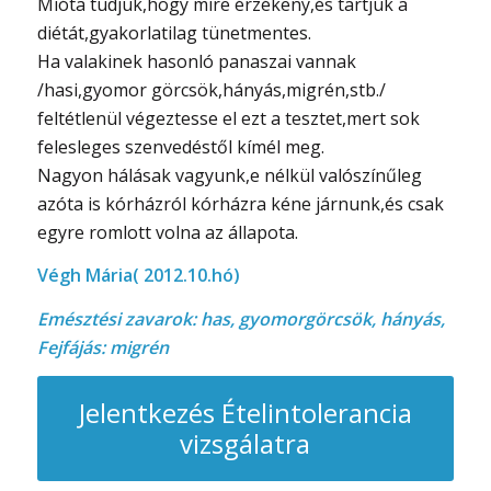
Mióta tudjuk,hogy mire érzékeny,és tartjuk a
diétát,gyakorlatilag tünetmentes.
Ha valakinek hasonló panaszai vannak
/hasi,gyomor görcsök,hányás,migrén,stb./
feltétlenül végeztesse el ezt a tesztet,mert sok
felesleges szenvedéstől kímél meg.
Nagyon hálásak vagyunk,e nélkül valószínűleg
azóta is kórházról kórházra kéne járnunk,és csak
egyre romlott volna az állapota.
Végh Mária( 2012.10.hó)
Emésztési zavarok: has, gyomorgörcsök, hányás,
Fejfájás: migrén
Jelentkezés Ételintolerancia
vizsgálatra