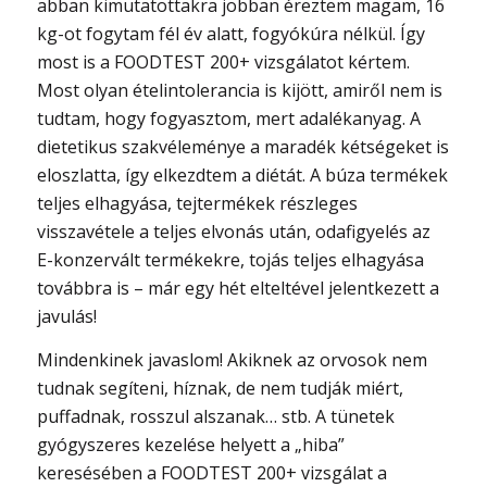
abban kimutatottakra jobban éreztem magam, 16
kg-ot fogytam fél év alatt, fogyókúra nélkül. Így
most is a FOODTEST 200+ vizsgálatot kértem.
Most olyan ételintolerancia is kijött, amiről nem is
tudtam, hogy fogyasztom, mert adalékanyag. A
dietetikus szakvéleménye a maradék kétségeket is
eloszlatta, így elkezdtem a diétát. A búza termékek
teljes elhagyása, tejtermékek részleges
visszavétele a teljes elvonás után, odafigyelés az
E-konzervált termékekre, tojás teljes elhagyása
továbbra is – már egy hét elteltével jelentkezett a
javulás!
Mindenkinek javaslom! Akiknek az orvosok nem
tudnak segíteni, híznak, de nem tudják miért,
puffadnak, rosszul alszanak… stb. A tünetek
gyógyszeres kezelése helyett a „hiba”
keresésében a FOODTEST 200+ vizsgálat a