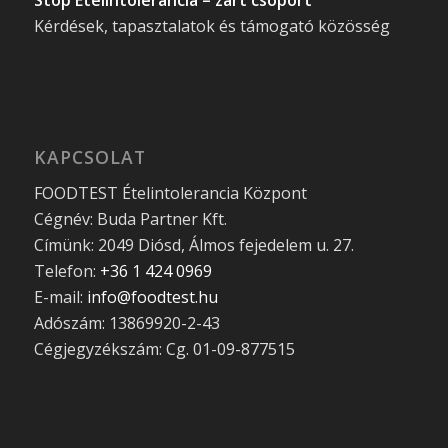
Stop Ételintolerancia – zárt csoport
Kérdések, tapasztalatok és támogató közösség
KAPCSOLAT
FOODTEST Ételintolerancia Központ
Cégnév: Buda Partner Kft.
Címünk: 2049 Diósd, Álmos fejedelem u. 27.
Telefon:
+36 1 424 0969
E-mail:
info@foodtest.hu
Adószám: 13869920-2-43
Cégjegyzékszám: Cg. 01-09-877515