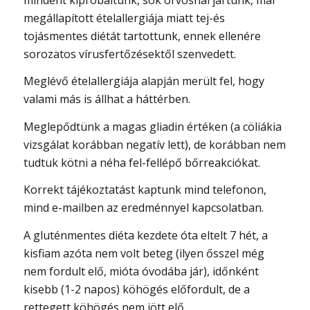
megállapított ételallergiája miatt tej-és
tojásmentes diétát tartottunk, ennek ellenére
sorozatos vírusfertőzésektől szenvedett.
Meglévő ételallergiája alapján merült fel, hogy
valami más is állhat a háttérben.
Meglepődtünk a magas gliadin értéken (a cöliákia
vizsgálat korábban negatív lett), de korábban nem
tudtuk kötni a néha fel-fellépő bőrreakciókat.
Korrekt tájékoztatást kaptunk mind telefonon,
mind e-mailben az eredménnyel kapcsolatban.
A gluténmentes diéta kezdete óta eltelt 7 hét, a
kisfiam azóta nem volt beteg (ilyen ősszel még
nem fordult elő, mióta óvodába jár), időnként
kisebb (1-2 napos) köhögés előfordult, de a
rettegett köhögés nem jött elő.