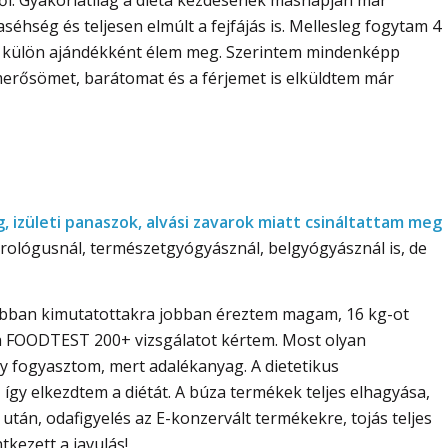
séhség és teljesen elmúlt a fejfájás is. Mellesleg fogytam 4
n külön ajándékként élem meg. Szerintem mindenképp
smerősömet, barátomat és a férjemet is elküldtem már
, izületi panaszok, alvási zavarok miatt csináltattam meg
ológusnál, természetgyógyásznál, belgyógyásznál is, de
 abban kimutatottakra jobban éreztem magam, 16 kg-ot
is a FOODTEST 200+ vizsgálatot kértem. Most olyan
ogy fogyasztom, mert adalékanyag. A dietetikus
így elkezdtem a diétát. A búza termékek teljes elhagyása,
 után, odafigyelés az E-konzervált termékekre, tojás teljes
tkezett a javulás!