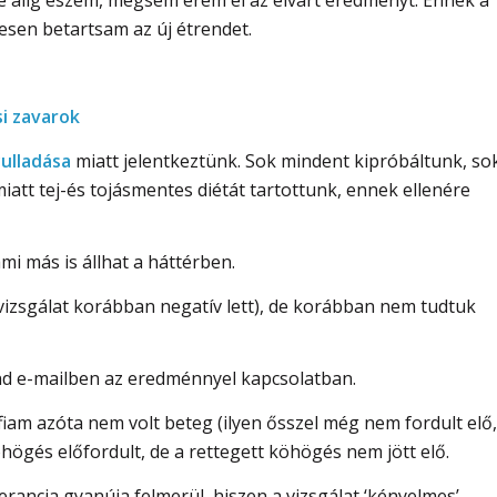
sen betartsam az új étrendet.
i zavarok
yulladása
miatt jelentkeztünk. Sok mindent kipróbáltunk, so
miatt tej-és tojásmentes diétát tartottunk, ennek ellenére
mi más is állhat a háttérben.
vizsgálat korábban negatív lett), de korábban nem tudtuk
nd e-mailben az eredménnyel kapcsolatban.
sfiam azóta nem volt beteg (ilyen ősszel még nem fordult elő,
högés előfordult, de a rettegett köhögés nem jött elő.
rancia gyanúja felmerül, hiszen a vizsgálat ‘kényelmes’,