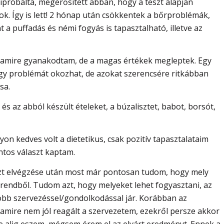
próbálta, megerősített abban, hogy a teszt alapján
ok. Így is lett! 2 hónap után csökkentek a bőrproblémák,
 a puffadás és némi fogyás is tapasztalható, illetve az
, amire gyanakodtam, de a magas értékek megleptek. Egy
ogy problémát okozhat, de azokat szerencsére ritkábban
sa.
és az abból készült ételeket, a búzalisztet, babot, borsót,
on kedves volt a dietetikus, csak pozitív tapasztalataim
ontos választ kaptam.
zt elvégzése után most már pontosan tudom, hogy mely
trendből. Tudom azt, hogy melyeket lehet fogyasztani, az
több szervezéssel/gondolkodással jár. Korábban az
, amire nem jól reagált a szervezetem, ezekről persze akkor
e alig eszem, mégsem érem el az elvárt eredményt. Ennek a