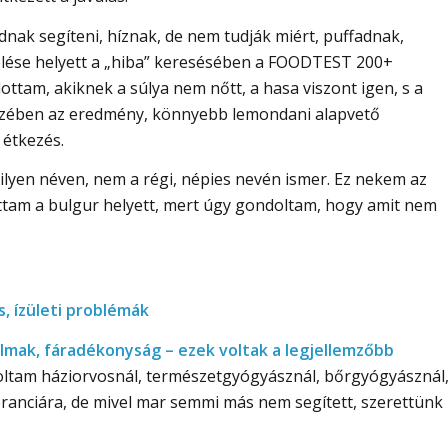
ak segíteni, híznak, de nem tudják miért, puffadnak,
elése helyett a „hiba” keresésében a FOODTEST 200+
lottam, akiknek a súlya nem nőtt, a hasa viszont igen, s a
 kezében az eredmény, könnyebb lemondani alapvető
 étkezés.
ilyen néven, nem a régi, népies nevén ismer. Ez nekem az
ottam a bulgur helyett, mert úgy gondoltam, hogy amit nem
s, ízületi problémák
lmak, fáradékonyság – ezek voltak a legjellemzőbb
ltam háziorvosnál, természetgyógyásznál, bőrgyógyásznál
ranciára, de mivel mar semmi más nem segített, szerettünk