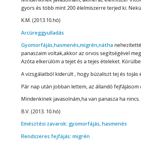
gyors és több mint 200 élelmiszerre terjed ki. Nekün
K.M. (2013.10.hó)
Arcüreggyulladás
Gyomorfájás,hasmenés,migrén,nátha
nehezített
panaszaim voltak,akkor az orvos segítségével meg
Azóta elkerülöm a tejet és a tejes ételeket. Körülbe
A vizsgálatból kiderült , hogy búzaliszt tej és toj
Pár nap után jobban lettem, az állandó fejfájásom 
Mindenkinek javasolnám,ha van panasza ha nincs.
B.V. (2013. 10.hó)
Emésztési zavarok: gyomorfájás, hasmenés
Rendszeres fejfájás: migrén