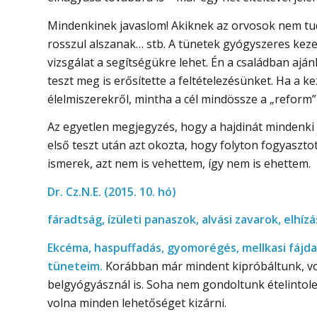
Mindenkinek javaslom! Akiknek az orvosok nem tudn
rosszul alszanak… stb. A tünetek gyógyszeres kez
vizsgálat a segítségükre lehet. Én a családban aján
teszt meg is erősítette a feltételezésünket. Ha a
élelmiszerekről, mintha a cél mindössze a „reform”
Az egyetlen megjegyzés, hogy a hajdinát mindenki 
első teszt után azt okozta, hogy folyton fogyaszt
ismerek, azt nem is vehettem, így nem is ehettem.
Dr. Cz.N.E. (2015. 10. hó)
fáradtság, ízületi panaszok, alvási zavarok, elhízá
Ekcéma, haspuffadás, gyomorégés, mellkasi fájda
tüneteim.
Korábban már mindent kipróbáltunk, vo
belgyógyásznál is. Soha nem gondoltunk ételintole
volna minden lehetőséget kizárni.