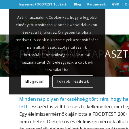
Ingyenes FOODTEST Tudástár
Blog
Partnereink
GYIK
Di
Azért használunk Cookie-kat, hogy a legjobb
élményt biztosíthassuk önnek weboldalunkon.
Ezeket a fájlokat az Ön gépén tárolja a
rendszer. A cookie-k személyek azonosítására
nem alkalmasak, szolgáltatásaink
PÁCIENSEINK-TAPASZT
biztosításához szükségesek. Az oldal
használatával Ön beleegyezik a cookie-k
használatába.
Elfogadom
További részletek
Minden nap olyan farkaséhség tört rám, hogy ha 
lett.
Ez azért is volt borzasztó kellemetlen, mert e
Egy élelmiszermérnök ajánlotta a FOODTEST 200+ v
nem ehetek. Dietetikus és élelmiszermérnök által ös
és ezer másik dolgot kellett kihagynom az étrendb