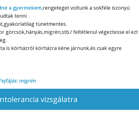
vedne a gyermekem
,rengeteget voltunk a sokféle iszonyú
dtak tenni .
át,gyakorlatilag tünetmentes.
 görcsök,hányás,migrén,stb./ feltétlenül végeztesse el ezt
eg.
ta is kórházról kórházra kéne járnunk,és csak egyre
ejfájás: migrén
intolerancia vizsgálatra