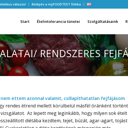
etetikus válaszol
Belépés a myFOODTEST fiókba
Start
Ételintolerancia tünetei
Szolgáltatásaink
R
ALATAI/ RENDSZERES FEJFÁ
nem ettem azonnal valamit, csillapíthatatlan fejfájásom
gy rendes étrend mellett körülbelül másfél óránként történt
izsgálatot. Az lepett meg leginkább, hogy milyen sok ételt
szeállított diétába kezdtem, tejet, búzát, agar-agart, tojást
ől. Gyakorlatilag a diéta kezdésének másnapján már