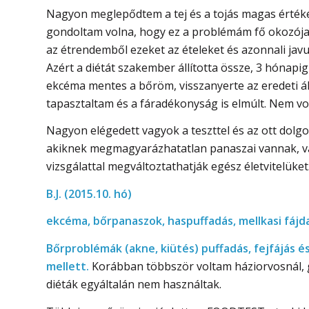
Nagyon meglepődtem a tej és a tojás magas értékén
gondoltam volna, hogy ez a problémám fő okozója
az étrendemből ezeket az ételeket és azonnali javu
Azért a diétát szakember állította össze, 3 hónapig
ekcéma mentes a bőröm, visszanyerte az eredeti álla
tapasztaltam és a fáradékonyság is elmúlt. Nem vo
Nagyon elégedett vagyok a teszttel és az ott dolg
akiknek megmagyarázhatatlan panaszai vannak, va
vizsgálattal megváltoztathatják egész életvitelü
B.J. (2015.10. hó)
ekcéma, bőrpanaszok, haspuffadás, mellkasi fá
Bőrproblémák (akne, kiütés) puffadás, fejfájás
mellett.
Korábban többször voltam háziorvosnál, ga
diéták egyáltalán nem használtak.