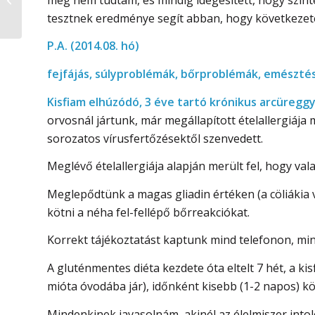
Nyilatkozat
tesztnek eredménye segít abban, hogy következete
P.A. (2014.08. hó)
fejfájás, súlyproblémák, bőrproblémák, emésztés
Kisfiam elhúzódó, 3 éve tartó krónikus arcüregg
orvosnál jártunk, már megállapított ételallergiája 
sorozatos vírusfertőzésektől szenvedett.
Meglévő ételallergiája alapján merült fel, hogy vala
Meglepődtünk a magas gliadin értéken (a cöliákia 
kötni a néha fel-fellépő bőrreakciókat.
Korrekt tájékoztatást kaptunk mind telefonon, mi
A gluténmentes diéta kezdete óta eltelt 7 hét, a ki
mióta óvodába jár), időnként kisebb (1-2 napos) kö
Mindenkinek javasolnám, akinél az élelmiszer intole