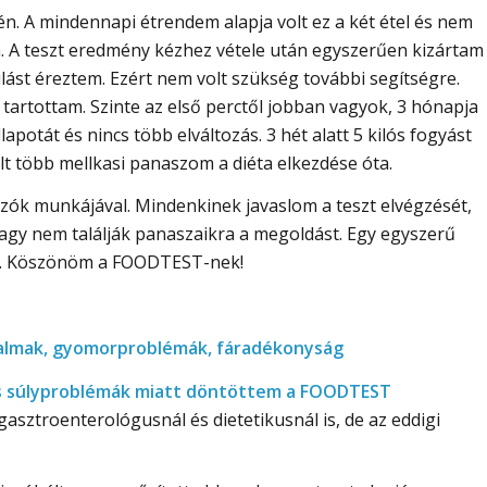
. A mindennapi étrendem alapja volt ez a két étel és nem
. A teszt eredmény kézhez vétele után egyszerűen kizártam
lást éreztem. Ezért nem volt szükség további segítségre.
 tartottam. Szinte az első perctől jobban vagyok, 3 hónapja
potát és nincs több elváltozás. 3 hét alatt 5 kilós fogyást
lt több mellkasi panaszom a diéta elkezdése óta.
ozók munkájával. Mindenkinek javaslom a teszt elvégzését,
gy nem találják panaszaikra a megoldást. Egy egyszerű
ket. Köszönöm a FOODTEST-nek!
jdalmak, gyomorproblémák, fáradékonyság
 és súlyproblémák miatt döntöttem a FOODTEST
sztroenterológusnál és dietetikusnál is, de az eddigi