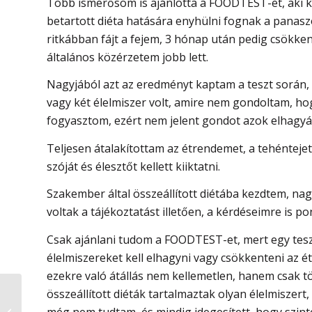
Több ismerősöm is ajánlotta a FOODTEST-et, aki ki
betartott diéta hatására enyhülni fognak a panasz
ritkábban fájt a fejem, 3 hónap után pedig csökkent
általános közérzetem jobb lett.
Nagyjából azt az eredményt kaptam a teszt során
vagy két élelmiszer volt, amire nem gondoltam, h
fogyasztom, ezért nem jelent gondot azok elhagyá
Teljesen átalakítottam az étrendemet, a tehéntejet 
szóját és élesztőt kellett kiiktatni.
Szakember által összeállított diétába kezdtem, nagy
voltak a tájékoztatást illetően, a kérdéseimre is p
Csak ajánlani tudom a FOODTEST-et, mert egy tes
élelmiszereket kell elhagyni vagy csökkenteni az é
ezekre való átállás nem kellemetlen, hanem csak 
összeállított diéták tartalmaztak olyan élelmiszert
Tájékoztató és
még nem tudtam, és mindig idegesített, hogy szint
Beleegyező