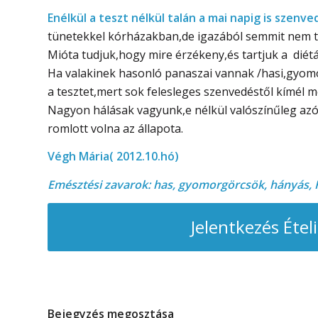
Enélkül a teszt nélkül talán a mai napig is szen
tünetekkel kórházakban,de igazából semmit nem tu
Mióta tudjuk,hogy mire érzékeny,és tartjuk a diét
Ha valakinek hasonló panaszai vannak /hasi,gyomor
a tesztet,mert sok felesleges szenvedéstől kímél m
Nagyon hálásak vagyunk,e nélkül valószínűleg azó
romlott volna az állapota.
Végh Mária( 2012.10.hó)
Emésztési zavarok: has, gyomorgörcsök, hányás, F
Jelentkezés Étel
Bejegyzés megosztása