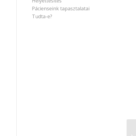
Helyettesítés
Pácienseink tapasztalatai
Tudta-e?