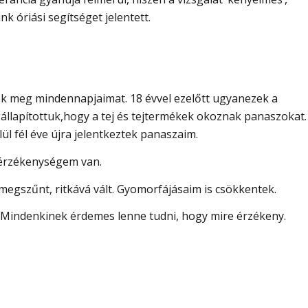
k óriási segítséget jelentett.
ék meg mindennapjaimat. 18 évvel ezelőtt ugyanezek a
állapítottuk,hogy a tej és tejtermékek okoznak panaszokat.
lül fél éve újra jelentkeztek panaszaim.
ás érzékenységem van.
megszűnt, ritkává vált. Gyomorfájásaim is csökkentek.
 Mindenkinek érdemes lenne tudni, hogy mire érzékeny.