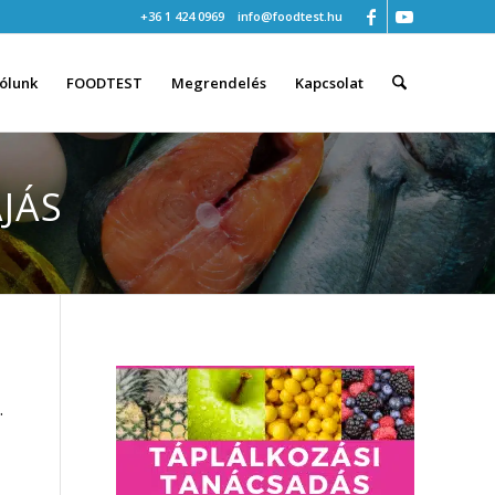
+36 1 424 0969
info@foodtest.hu
ólunk
FOODTEST
Megrendelés
Kapcsolat
JÁS
.