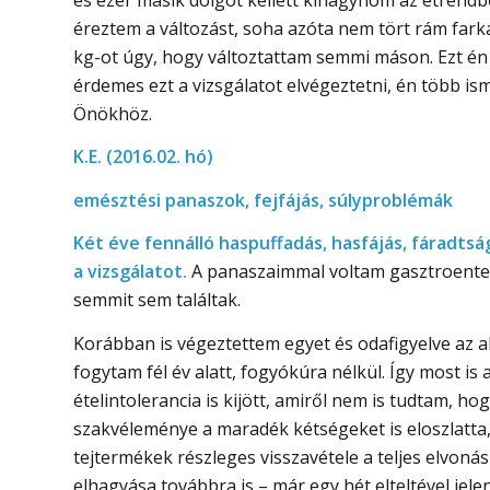
éreztem a változást, soha azóta nem tört rám farka
kg-ot úgy, hogy változtattam semmi máson. Ezt é
érdemes ezt a vizsgálatot elvégeztetni, én több i
Önökhöz.
K.E. (2016.02. hó)
emésztési panaszok, fejfájás, súlyproblémák
Két éve fennálló haspuffadás, hasfájás, fáradtság
a vizsgálatot.
A panaszaimmal voltam gasztroenter
semmit sem találtak.
Korábban is végeztettem egyet és odafigyelve az
fogytam fél év alatt, fogyókúra nélkül. Így most 
ételintolerancia is kijött, amiről nem is tudtam, h
szakvéleménye a maradék kétségeket is eloszlatta, 
tejtermékek részleges visszavétele a teljes elvonás
elhagyása továbbra is – már egy hét elteltével jelen