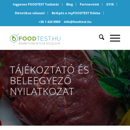
Ingyenes FOODTEST Tudástár
Blog
Partnereink
GYIK
Dietetikus válaszol
Belépés a myFOODTEST fiókba
+36 1 424 0969
info@foodtest.hu
TÁJÉKOZTATÓ ÉS
BELEEGYEZŐ
NYILATKOZAT