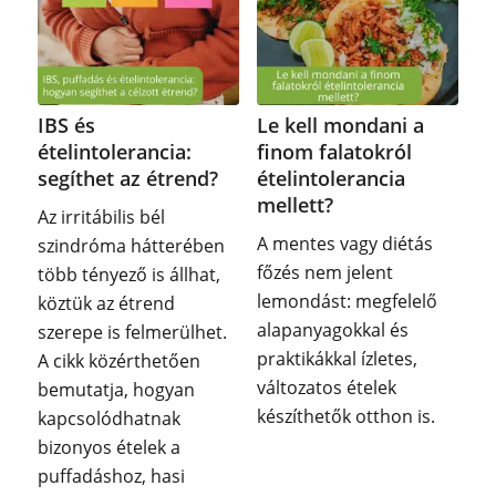
IBS és
Le kell mondani a
ételintolerancia:
finom falatokról
segíthet az étrend?
ételintolerancia
mellett?
Az irritábilis bél
A mentes vagy diétás
szindróma hátterében
főzés nem jelent
több tényező is állhat,
lemondást: megfelelő
köztük az étrend
alapanyagokkal és
szerepe is felmerülhet.
praktikákkal ízletes,
A cikk közérthetően
változatos ételek
bemutatja, hogyan
készíthetők otthon is.
kapcsolódhatnak
bizonyos ételek a
puffadáshoz, hasi