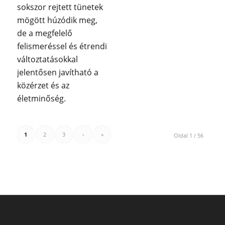
sokszor rejtett tünetek
mögött húzódik meg,
de a megfelelő
felismeréssel és étrendi
változtatásokkal
jelentősen javítható a
közérzet és az
életminőség.
1
2
3
›
»
Oldal 1 / 56