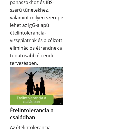
panaszokhoz és IBS-
szerű tünetekhez,
valamint milyen szerepe
lehet az IgG-alapú
ételintolerancia-
vizsgálatnak és a célzott
eliminációs étrendnek a
tudatosabb étrendi
tervezésben.
Ételintolerancia a
családban
Az ételintolerancia