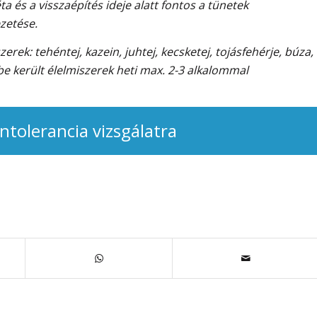
a és a visszaépítés ideje alatt fontos a tünetek
zetése.
erek: tehéntej, kazein, juhtej, kecsketej, tojásfehérje, búza,
be került élelmiszerek heti max. 2-3 alkalommal
intolerancia vizsgálatra