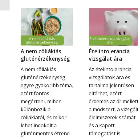
„Nyomokban
tejfehérjét”...
A nem cöliákiás
Ételintolerancia
gluténérzékenység
vizsgálat ára
A nem cöliákiás
Az ételintolerancia
gluténérzékenység
vizsgálatok ára és
egyre gyakoribb téma,
tartalma jelentősen
ezért fontos
eltérhet, ezért
megérteni, miben
érdemes az ár mellet
különbözik a
a módszert, a vizsgál
cöliákiától, és mikor
élelmiszerek számát
lehet indokolt a
és a kapott
gluténmentes étrend.
támogatást is