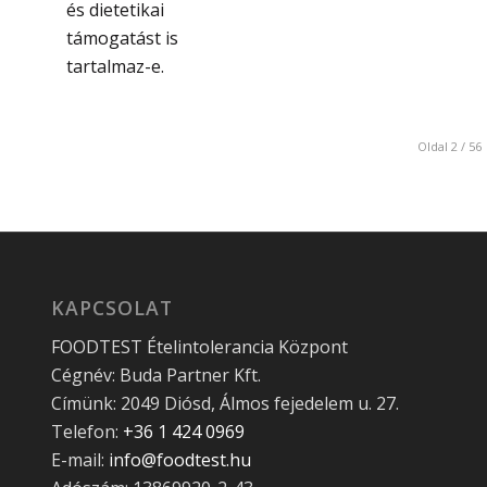
és dietetikai
támogatást is
tartalmaz-e.
Oldal 2 / 56
KAPCSOLAT
FOODTEST Ételintolerancia Központ
Cégnév: Buda Partner Kft.
Címünk: 2049 Diósd, Álmos fejedelem u. 27.
Telefon:
+36 1 424 0969
E-mail:
info@foodtest.hu