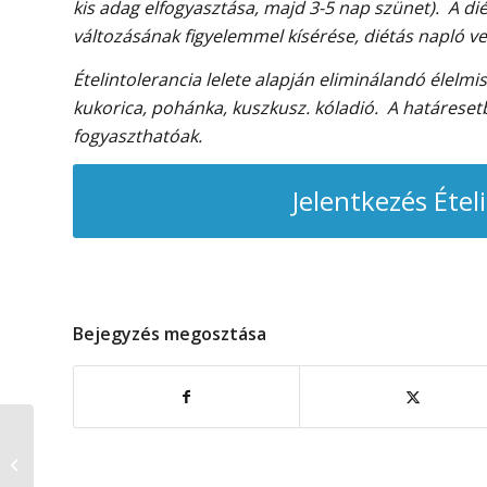
kis adag elfogyasztása, majd 3-5 nap szünet). A diét
változásának figyelemmel kísérése, diétás napló ve
Ételintolerancia lelete alapján eliminálandó élelmisz
kukorica, pohánka, kuszkusz. kóladió. A határeset
fogyaszthatóak.
Jelentkezés Étel
Bejegyzés megosztása
Mit jelent az
ételérzékenység
szempontjából, hogy