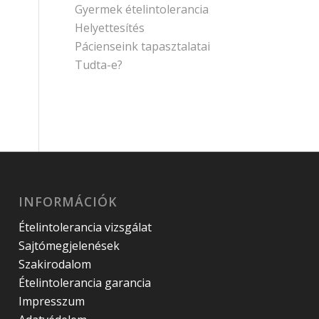
Gyermek ételintolerancia
Helyettesítés
Pácienseink tapasztalatai
Tudta-e?
INFORMÁCIÓK
Ételintolerancia vizsgálat
Sajtómegjelenések
Szakirodalom
Ételintolerancia garancia
Impresszum