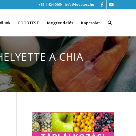
+36 1 424 0969
info@foodtest.hu
ólunk
FOODTEST
Megrendelés
Kapcsolat
ELYETTE A CHIA