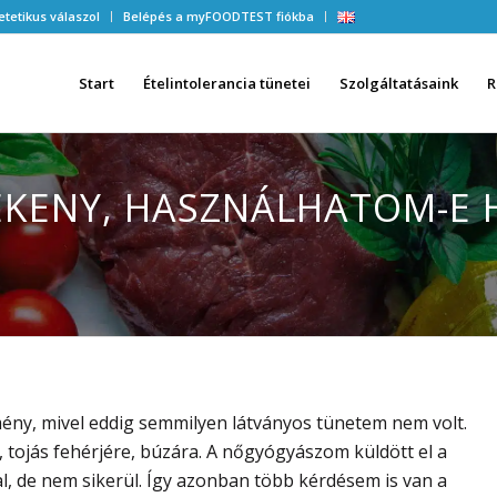
etetikus válaszol
Belépés a myFOODTEST fiókba
Start
Ételintolerancia tünetei
Szolgáltatásaink
R
ÉKENY, HASZNÁLHATOM-E H
y, mivel eddig semmilyen látványos tünetem nem volt.
 tojás fehérjére, búzára. A nőgyógyászom küldött el a
, de nem sikerül. Így azonban több kérdésem is van a