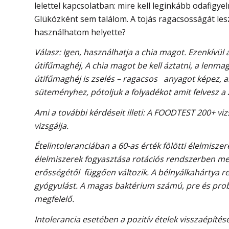
lelettel kapcsolatban: mire kell leginkább odafigy
Glükózként sem találom. A tojás ragacsosságát les
használhatom helyette?
Válasz: Igen, használhatja a chia magot. Ezenkívül 
útifűmaghéj, A chia magot be kell áztatni, a lenmago
útifűmaghéj is zselés – ragacsos anyagot képez, al
süteményhez, pótoljuk a folyadékot amit felvesz a
Ami a további kérdéseit illeti: A FOODTEST 200+ viz
vizsgálja.
Ételintoleranciában a 60-as érték fölötti élelmisze
élelmiszerek fogyasztása rotációs rendszerben me
erősségétől függően változik. A bélnyálkahártya re
gyógyulást. A magas baktérium számú, pre és prob
megfelelő.
Intolerancia esetében a pozitív ételek visszaépít