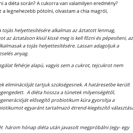
elni a diéta során? A cukorra van valamilyen eredmény?
z a legnehezebb pótolni, olvastam a chia magról,
a tojás helyettesítésére alkalmas az áztatott lenmag,
t az áztatáson kívül kissé meg is kell főzni és pépesíteni, az
kalmasak a tojás helyettesítésére. Lassan adagoljuk a
 zselés anyag.
sgálat fehérje alapú, vagyis sem a cukrot, tejcukrot nem
rek eliminációját tartjuk szükségesnek. A határesetbe került
gengedett. A diéta hossza a tünetek milyenségétől,
generációját elősegítő probiotikum kúra gyorsítja a
iotikumot egyaránt tartalmazó étrend-kiegészítő választás
ését három hónap diéta után javasolt megpróbálni (egy- egy