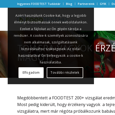
Ingyenes FOODTEST Tudástár
Blog
Partnereink
GYIK
Di
Azért használunk Cookie-kat, hogy a legjobb
élményt biztosíthassuk önnek weboldalunkon.
Ezeket a fájlokat az Ön gépén tárolja a
rendszer. A cookie-k személyek azonosítására
nem alkalmasak, szolgáltatásaink
TOJÁSRA VAGYOK ÉRZ
biztosításához szükségesek. Az oldal
MAGOT?
használatával Ön beleegyezik a cookie-k
használatába.
Elfogadom
További részletek
Megdöbbentett a FOODTEST 200+ vizsgálat eredmén
Most pedig kiderült, hogy érzékeny vagyok a tejre,
vizsgálatra, mert már régóta próbálkozunk babával