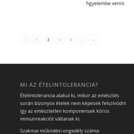
figyelembe venni.
‹
1
2
3
4
›
»
MI AZ ÉTELINTOLERANCIA?
Ételintolerancia alakul ki, mikor az emésztés
során bizonyos ételek nem képesek felszívódni
így az emésztetlen komponensek kóros
immunreakciót váltanak ki.
Szakmai működési engedély száma: