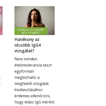
Hatékony az
olcsóbb IgG4
vizsgálat?
Nem minden
ételintolerancia teszt
egyformán
megbízható: a
t
megfelelő vizsgálat
t
kiválasztásához
érdemes ellenőrizni,
hogy teljes IgG mérést