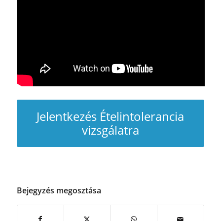
Jelentkezés Ételintolerancia
vizsgálatra
Bejegyzés megosztása