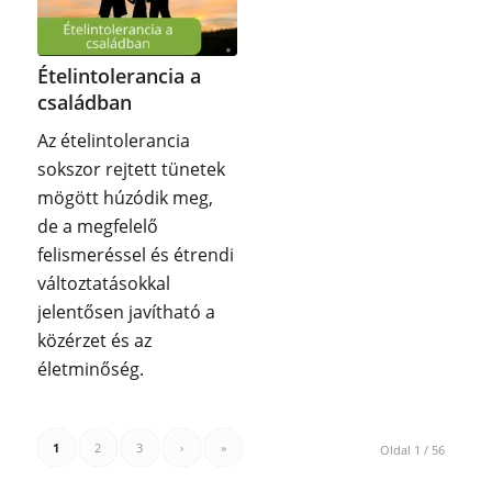
Ételintolerancia a
családban
Az ételintolerancia
sokszor rejtett tünetek
mögött húzódik meg,
de a megfelelő
felismeréssel és étrendi
változtatásokkal
jelentősen javítható a
közérzet és az
életminőség.
1
2
3
›
»
Oldal 1 / 56