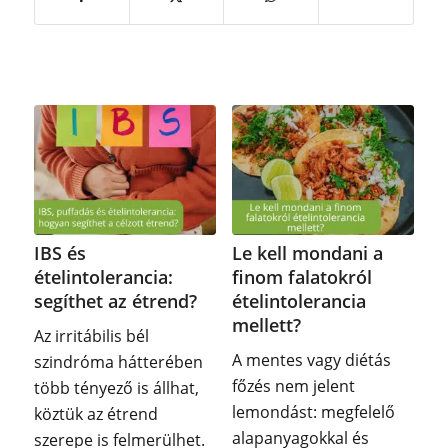
IBS és
Le kell mondani a
ételintolerancia:
finom falatokról
segíthet az étrend?
ételintolerancia
mellett?
Az irritábilis bél
A mentes vagy diétás
szindróma hátterében
főzés nem jelent
több tényező is állhat,
lemondást: megfelelő
köztük az étrend
alapanyagokkal és
szerepe is felmerülhet.