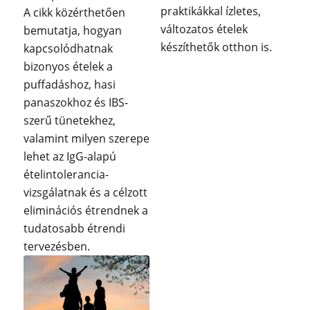
praktikákkal ízletes,
A cikk közérthetően
változatos ételek
bemutatja, hogyan
készíthetők otthon is.
kapcsolódhatnak
bizonyos ételek a
puffadáshoz, hasi
panaszokhoz és IBS-
szerű tünetekhez,
valamint milyen szerepe
lehet az IgG-alapú
ételintolerancia-
vizsgálatnak és a célzott
eliminációs étrendnek a
tudatosabb étrendi
tervezésben.