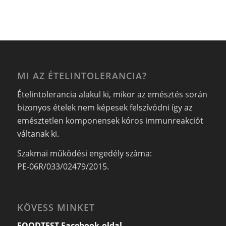
MI AZ ÉTELINTOLERANCIA?
Ételintolerancia alakul ki, mikor az emésztés során
bizonyos ételek nem képesek felszívódni így az
emésztetlen komponensek kóros immunreakciót
váltanak ki.
Szakmai működési engedély száma:
PE-06R/033/02479/2015.
KÖVESS MINKET
FOODTEST Facebook-oldal