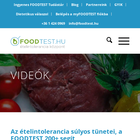
Ingyenes FOODTEST Tudástár
Blog
Partnereink
GYIK
Dietetikus válaszol
Belépés a myFOODTEST fiókba
+36 1 424 0969
info@foodtest.hu
VIDEÓK
Az ételintolerancia súlyos tünetei, a
FOODTEST 200+ segít