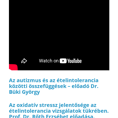
Az autizmus és az ételintolerancia
közötti összefüggések – előadó Dr.
Büki György
Az oxidatív stressz jelentősége az
ételintolerancia vizsgálatok tükrében.
Prof. Dr. Rőth Erzsébet előadása.