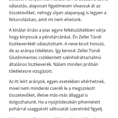
választás, alaposan figyelmesen olvassuk át az
összetevőket, nehogy olyan alapanyag is legyen a
felsorolásban, amit mi nem ehetünk.
A kínálat óriási a piac egyre felkészültebben várja
hogy kinyissuk a pénztárcánkat. Én Zellei Tündi
lisztkeverékét választottam. A neve kicsit hosszú,
de az aránya tökéletes. Így keresd: Zellei Tündi
Gluténmentes csökkentett szénhidráttartalmú
általános lisztkeverék. Nálam minden próbán
tökéletesre vizsgázott.
Az itt leírt arányok, egyes esetekben eltérhetnek,
mivel nem mindenki cseréli le a megszokott
összetevőket, illetve más-más állaggal is
dolgozhatunk. Ha a nyújtódeszkán pihentetett
pohárral szaggatott változatát szeretnéd figyelj.