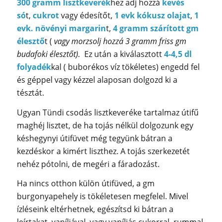
300 gramm lisztkeverék
hez adj hozzá
kevés
só
t,
cukrot
vagy édesítőt,
1 evk kókusz olajat
,
1
evk. növényi margarin
t,
4 gramm szárított gm
élesztő
t (
vagy morzsolj hozzá 3 gramm friss gm
budafoki élesztőt).
Ez után a kiválasztott
4-4,5 dl
folyadék
kal ( buborékos víz tökéletes) engedd fel
és géppel vagy kézzel alaposan dolgozd ki a
tésztát.
Ugyan Tündi csodás lisztkeveréke tartalmaz útifű
maghéj lisztet, de ha tojás nélkül dolgozunk egy
késhegynyi útifüvet még tegyünk bátran a
kezdéskor a kimért liszthez. A tojás szerkezetét
nehéz pótolni, de megéri a fáradozást.
Ha nincs otthon külön útifüved, a gm
burgonyapehely is tökéletesen megfelel. Mivel
ízléseink eltérhetnek, egészítsd ki bátran a