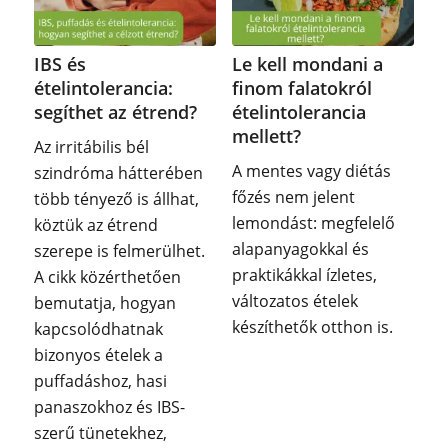
IBS és
Le kell mondani a
ételintolerancia:
finom falatokról
segíthet az étrend?
ételintolerancia
mellett?
Az irritábilis bél
A mentes vagy diétás
szindróma hátterében
főzés nem jelent
több tényező is állhat,
lemondást: megfelelő
köztük az étrend
alapanyagokkal és
szerepe is felmerülhet.
praktikákkal ízletes,
A cikk közérthetően
változatos ételek
bemutatja, hogyan
készíthetők otthon is.
kapcsolódhatnak
bizonyos ételek a
puffadáshoz, hasi
panaszokhoz és IBS-
szerű tünetekhez,