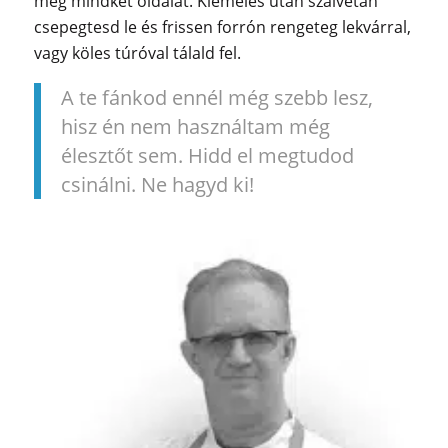
meg mindkét oldalát. Kiemelés után szalvétán
csepegtesd le és frissen forrón rengeteg lekvárral,
vagy köles túróval tálald fel.
A te fánkod ennél még szebb lesz,
hisz én nem használtam még
élesztőt sem. Hidd el megtudod
csinálni. Ne hagyd ki!